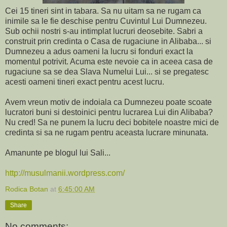
Cei 15 tineri sint in tabara. Sa nu uitam sa ne rugam ca
inimile sa le fie deschise pentru Cuvintul Lui Dumnezeu.
Sub ochii nostri s-au intimplat lucruri deosebite. Sabri a
construit prin credinta o Casa de rugaciune in Alibaba... si
Dumnezeu a adus oameni la lucru si fonduri exact la
momentul potrivit. Acuma este nevoie ca in aceea casa de
rugaciune sa se dea Slava Numelui Lui... si se pregatesc
acesti oameni tineri exact pentru acest lucru.
Avem vreun motiv de indoiala ca Dumnezeu poate scoate
lucratori buni si destoinici pentru lucrarea Lui din Alibaba?
Nu cred! Sa ne punem la lucru deci bobitele noastre mici de
credinta si sa ne rugam pentru aceasta lucrare minunata.
Amanunte pe blogul lui Sali...
http://musulmanii.wordpress.com/
Rodica Botan
at
6:45:00 AM
Share
No comments: