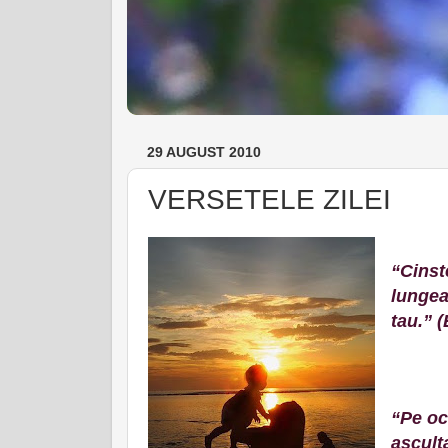
29 AUGUST 2010
VERSETELE ZILEI
“Cinst
lungea
tau.” 
“Pe oc
ascult