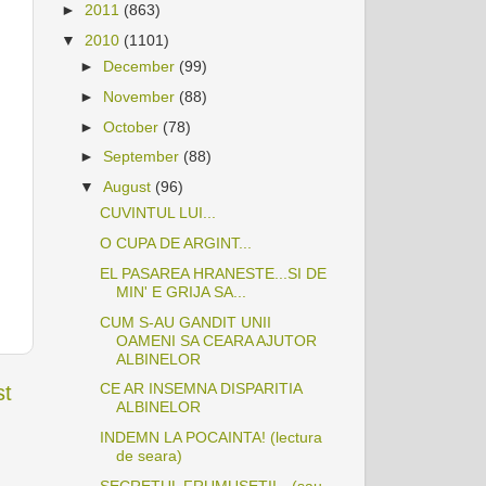
►
2011
(863)
▼
2010
(1101)
►
December
(99)
►
November
(88)
►
October
(78)
►
September
(88)
▼
August
(96)
CUVINTUL LUI...
O CUPA DE ARGINT...
EL PASAREA HRANESTE...SI DE
MIN' E GRIJA SA...
CUM S-AU GANDIT UNII
OAMENI SA CEARA AJUTOR
ALBINELOR
CE AR INSEMNA DISPARITIA
st
ALBINELOR
INDEMN LA POCAINTA! (lectura
de seara)
SECRETUL FRUMUSETII…(sau