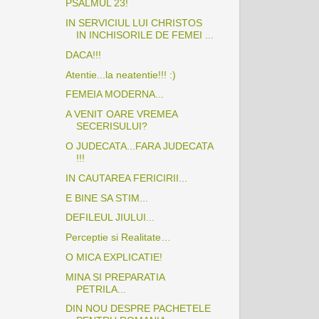
PSALMUL 23!
IN SERVICIUL LUI CHRISTOS
IN INCHISORILE DE FEMEI ...
DACA!!!
Atentie...la neatentie!!! :)
FEMEIA MODERNA...
A VENIT OARE VREMEA
SECERISULUI?
O JUDECATA...FARA JUDECATA
!!!
IN CAUTAREA FERICIRII...
E BINE SA STIM...
DEFILEUL JIULUI...
Perceptie si Realitate…
O MICA EXPLICATIE!
MINA SI PREPARATIA
PETRILA...
DIN NOU DESPRE PACHETELE