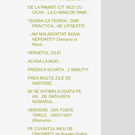
DE LA PAMINT CIT VEZI CU
OCHII...LA O MINA DE PAMI...
TEORIA CA TEORIA...DAR
PRACTICA...NE LIPSESTE!
...AM MAI ADOPTAT DOUA
NEPOATE!!! Damaris si
Nicol...
VERSETUL ZILEI
ACASA LA AIUD...
PREDICA SCURTA...1 MINUT!!!
PREA MULTE ZILE DE
NASTERE...
MI SE INTIMPLA ODATA PE
AN...DE DATA ASTA
NUMARUL ...
VERISORI...DIN TOATE
TARILE...UNITI-VA!!!
(Romania...
PE CUVINTUL MEU DE
ONOARE!!! de Aurelia Gabor