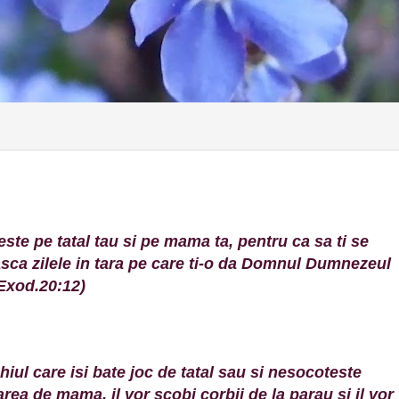
este pe tatal tau si pe mama ta, pentru ca sa ti se
sca zilele in tara pe care ti-o da Domnul Dumnezeul
(Exod.20:12)
hiul care isi bate joc de tatal sau si nesocoteste
area de mama, il vor scobi corbii de la parau si il vor