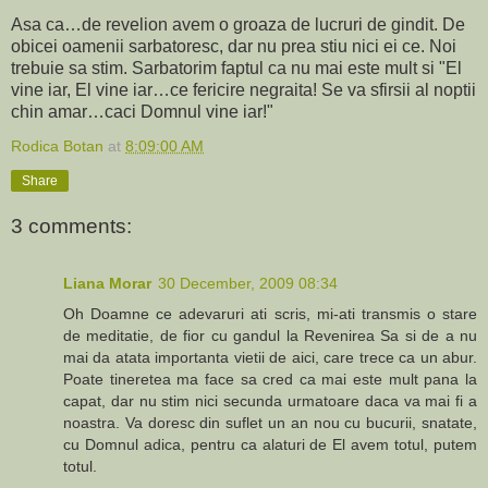
Asa ca…de revelion avem o groaza de lucruri de gindit. De
obicei oamenii sarbatoresc, dar nu prea stiu nici ei ce. Noi
trebuie sa stim. Sarbatorim faptul ca nu mai este mult si "El
vine iar, El vine iar…ce fericire negraita! Se va sfirsii al noptii
chin amar…caci Domnul vine iar!"
Rodica Botan
at
8:09:00 AM
Share
3 comments:
Liana Morar
30 December, 2009 08:34
Oh Doamne ce adevaruri ati scris, mi-ati transmis o stare
de meditatie, de fior cu gandul la Revenirea Sa si de a nu
mai da atata importanta vietii de aici, care trece ca un abur.
Poate tineretea ma face sa cred ca mai este mult pana la
capat, dar nu stim nici secunda urmatoare daca va mai fi a
noastra. Va doresc din suflet un an nou cu bucurii, snatate,
cu Domnul adica, pentru ca alaturi de El avem totul, putem
totul.