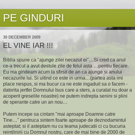
PE GINDURI
30 DECEMBER 2009
EL VINE IAR !!!
Biblia spune ca "ajunge zilei necazul ei"…Si cred ca anul
ce-a trecut a avut destule zile de felul asta …pentru fiecare.
Eu ma gindeam acum la sfirsit de an ca ajunge si anului
necazurile lui. Si uitind ce este in urma…(partea asta imi
place nespus, si ma bucur ca ne este ingaduit sa o facem -
datorita jertfei Domnului Isus care a sters, a curatat nu doar a
acoperit greselile noastre) ne putem indrepta senini si plini
de sperante catre un an nou…
Putem incepe sa cintam "mai aproape Doamne catre
Tine…" pentruca sintem foarte aproape de deznodamintul
asteptat; si il asteptam nu cu teama judecatii ci cu bucuria
reintilnirii cu Domnul nostru, care de mai bine de 2000 de