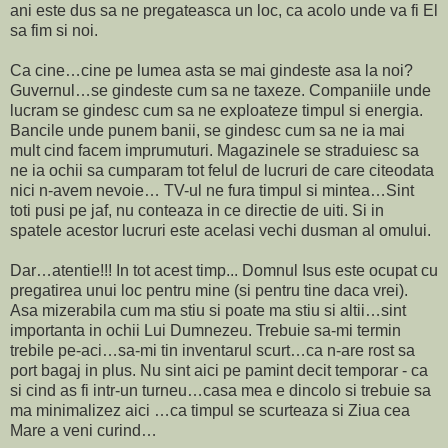
ani este dus sa ne pregateasca un loc, ca acolo unde va fi El
sa fim si noi.
Ca cine…cine pe lumea asta se mai gindeste asa la noi?
Guvernul…se gindeste cum sa ne taxeze. Companiile unde
lucram se gindesc cum sa ne exploateze timpul si energia.
Bancile unde punem banii, se gindesc cum sa ne ia mai
mult cind facem imprumuturi. Magazinele se straduiesc sa
ne ia ochii sa cumparam tot felul de lucruri de care citeodata
nici n-avem nevoie… TV-ul ne fura timpul si mintea…Sint
toti pusi pe jaf, nu conteaza in ce directie de uiti. Si in
spatele acestor lucruri este acelasi vechi dusman al omului.
Dar…atentie!!! In tot acest timp... Domnul Isus este ocupat cu
pregatirea unui loc pentru mine (si pentru tine daca vrei).
Asa mizerabila cum ma stiu si poate ma stiu si altii…sint
importanta in ochii Lui Dumnezeu. Trebuie sa-mi termin
trebile pe-aci…sa-mi tin inventarul scurt…ca n-are rost sa
port bagaj in plus. Nu sint aici pe pamint decit temporar - ca
si cind as fi intr-un turneu…casa mea e dincolo si trebuie sa
ma minimalizez aici …ca timpul se scurteaza si Ziua cea
Mare a veni curind…