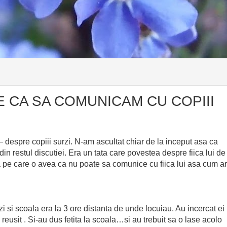
 CA SA COMUNICAM CU COPIII
– despre copiii surzi. N-am ascultat chiar de la inceput asa ca
n restul discutiei. Era un tata care povestea despre fiica lui de
ea pe care o avea ca nu poate sa comunice cu fiica lui asa cum ar
rzi si scoala era la 3 ore distanta de unde locuiau. Au incercat ei
reusit . Si-au dus fetita la scoala…si au trebuit sa o lase acolo