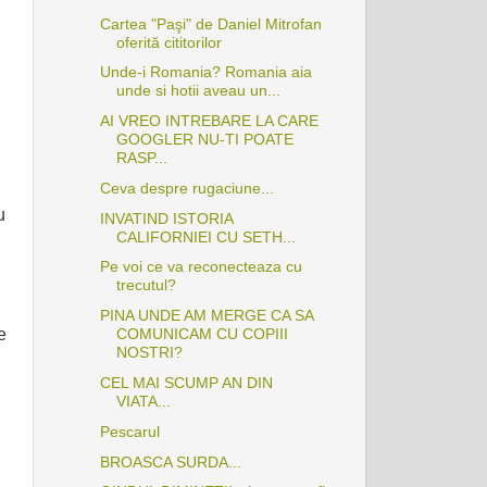
Cartea "Paşi" de Daniel Mitrofan
oferită cititorilor
Unde-i Romania? Romania aia
unde si hotii aveau un...
AI VREO INTREBARE LA CARE
GOOGLER NU-TI POATE
RASP...
Ceva despre rugaciune...
u
INVATIND ISTORIA
CALIFORNIEI CU SETH...
Pe voi ce va reconecteaza cu
trecutul?
PINA UNDE AM MERGE CA SA
e
COMUNICAM CU COPIII
NOSTRI?
CEL MAI SCUMP AN DIN
VIATA...
Pescarul
BROASCA SURDA...