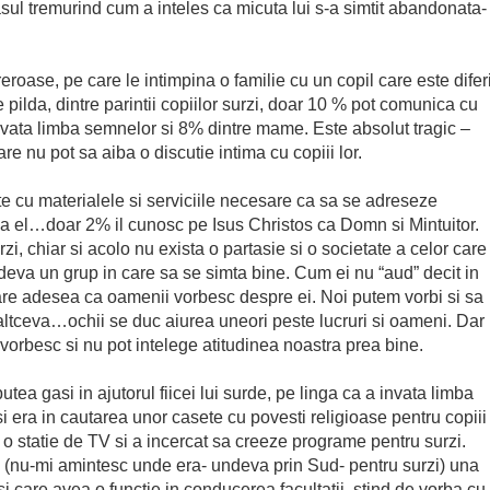
asul tremurind cum a inteles ca micuta lui s-a simtit abandonata-
eroase, pe care le intimpina o familie cu un copil care este diferi
 De pilda, dintre parintii copiilor surzi, doar 10 % pot comunica cu
i invata limba semnelor si 8% dintre mame. Este absolut tragic –
re nu pot sa aiba o discutie intima cu copiii lor.
te cu materialele si serviciile necesare ca sa se adreseze
nea el…doar 2% il cunosc pe Isus Christos ca Domn si Mintuitor.
zi, chiar si acolo nu exista o partasie si o societate a celor care
ndeva un grup in care sa se simta bine. Cum ei nu “aud” decit in
 pare adesea ca oamenii vorbesc despre ei. Noi putem vorbi si sa
 altceva…ochii se duc aiurea uneori peste lucruri si oameni. Dar
 vorbesc si nu pot intelege atitudinea noastra prea bine.
utea gasi in ajutorul fiicei lui surde, pe linga ca a invata limba
 si era in cautarea unor casete cu povesti religioase pentru copiii
s o statie de TV si a incercat sa creeze programe pentru surzi.
ea (nu-mi amintesc unde era- undeva prin Sud- pentru surzi) una
 si care avea o functie in conducerea facultatii, stind de vorba cu