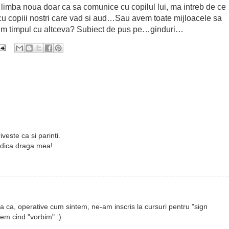
o limba noua doar ca sa comunice cu copilul lui, ma intreb de ce
i cu copiii nostri care vad si aud…Sau avem toate mijloacele sa
m timpul cu altceva? Subiect de pus pe…ginduri…
este ca si parinti.
Rodica draga mea!
 ca, operative cum sintem, ne-am inscris la cursuri pentru "sign
vem cind "vorbim" :)