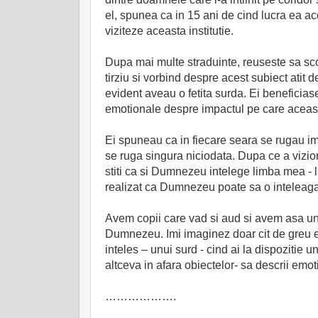
el, spunea ca in 15 ani de cind lucra ea acol
viziteze aceasta institutie.
Dupa mai multe straduinte, reuseste sa scoa
tirziu si vorbind despre acest subiect atit d
evident aveau o fetita surda. Ei beneficias
emotionale despre impactul pe care aceasta
Ei spuneau ca in fiecare seara se rugau imp
se ruga singura niciodata. Dupa ce a vizion
stiti ca si Dumnezeu intelege limba mea -
realizat ca Dumnezeu poate sa o inteleag
Avem copii care vad si aud si avem asa un 
Dumnezeu. Imi imaginez doar cit de greu este
inteles – unui surd - cind ai la dispozitie 
altceva in afara obiectelor- sa descrii emo
……………….