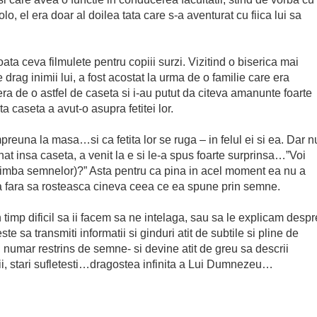
o, el era doar al doilea tata care s-a aventurat cu fiica lui sa
ta ceva filmulete pentru copiii surzi. Vizitind o biserica mai
e drag inimii lui, a fost acostat la urma de o familie care era
era de o astfel de caseta si i-au putut da citeva amanunte foarte
 caseta a avut-o asupra fetitei lor.
reuna la masa…si ca fetita lor se ruga – in felul ei si ea. Dar n
at insa caseta, a venit la e si le-a spus foarte surprinsa…”Voi
 limba semnelor)?” Asta pentru ca pina in acel moment ea nu a
a fara sa rosteasca cineva ceea ce ea spune prin semne.
timp dificil sa ii facem sa ne intelaga, sau sa le explicam despr
 sa transmiti informatii si ginduri atit de subtile si pline de
un numar restrins de semne- si devine atit de greu sa descrii
tii, stari sufletesti…dragostea infinita a Lui Dumnezeu…