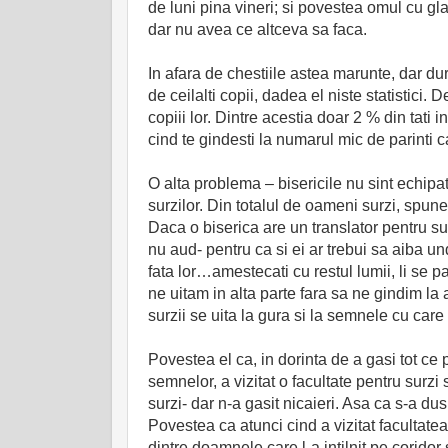
de luni pina vineri; si povestea omul cu gl
dar nu avea ce altceva sa faca.
In afara de chestiile astea marunte, dar dur
de ceilalti copii, dadea el niste statistici.
copiii lor. Dintre acestia doar 2 % din tat
cind te gindesti la numarul mic de parinti ca
O alta problema – bisericile nu sint echipa
surzilor. Din totalul de oameni surzi, spu
Daca o biserica are un translator pentru sur
nu aud- pentru ca si ei ar trebui sa aiba u
fata lor…amestecati cu restul lumii, li se
ne uitam in alta parte fara sa ne gindim la
surzii se uita la gura si la semnele cu care
Povestea el ca, in dorinta de a gasi tot ce p
semnelor, a vizitat o facultate pentru surzi
surzi- dar n-a gasit nicaieri. Asa ca s-a du
Povestea ca atunci cind a vizitat facultat
dintre doamnele care l-a intilnit pe coridor