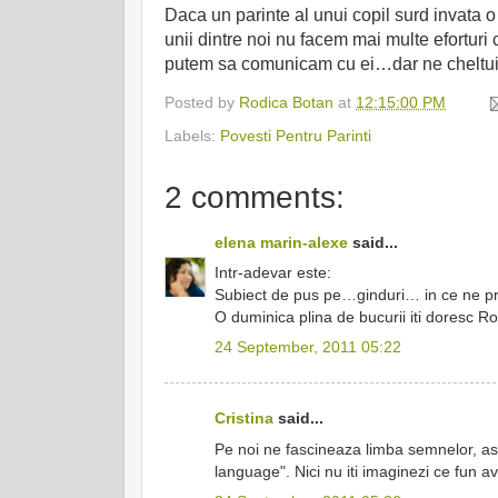
Daca un parinte al unui copil surd invata 
unii dintre noi nu facem mai multe efortur
putem sa comunicam cu ei…dar ne cheltui
Posted by
Rodica Botan
at
12:15:00 PM
Labels:
Povesti Pentru Parinti
2 comments:
elena marin-alexe
said...
Intr-adevar este:
Subiect de pus pe…ginduri… in ce ne priv
O duminica plina de bucurii iti doresc 
24 September, 2011 05:22
Cristina
said...
Pe noi ne fascineaza limba semnelor, asa
language". Nici nu iti imaginezi ce fun a