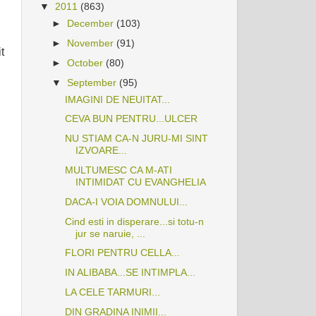
▼
2011
(863)
►
December
(103)
►
November
(91)
t
►
October
(80)
▼
September
(95)
IMAGINI DE NEUITAT...
CEVA BUN PENTRU...ULCER
NU STIAM CA-N JURU-MI SINT
IZVOARE...
MULTUMESC CA M-ATI
INTIMIDAT CU EVANGHELIA
DACA-I VOIA DOMNULUI...
Cind esti in disperare...si totu-n
jur se naruie, ...
FLORI PENTRU CELLA...
IN ALIBABA...SE INTIMPLA...
LA CELE TARMURI...
DIN GRADINA INIMII...