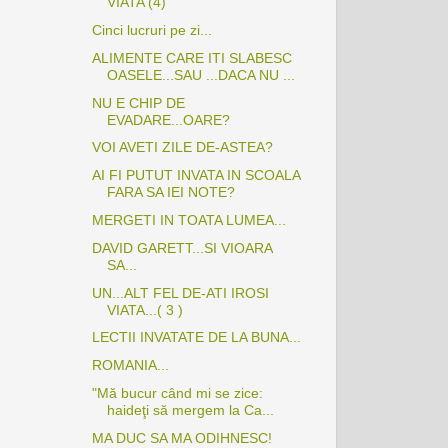
VIATA (4)
Cinci lucruri pe zi...
ALIMENTE CARE ITI SLABESC
OASELE...SAU ...DACA NU ...
NU E CHIP DE
EVADARE...OARE?
VOI AVETI ZILE DE-ASTEA?
AI FI PUTUT INVATA IN SCOALA
FARA SA IEI NOTE?
MERGETI IN TOATA LUMEA...
DAVID GARETT...SI VIOARA
SA...
UN...ALT FEL DE-ATI IROSI
VIATA...( 3 )
LECTII INVATATE DE LA BUNA...
ROMANIA...
"Mă bucur când mi se zice:
haideţi să mergem la Ca...
MA DUC SA MA ODIHNESC!