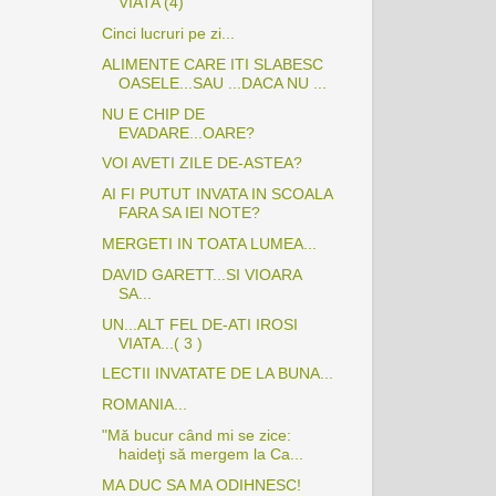
VIATA (4)
Cinci lucruri pe zi...
ALIMENTE CARE ITI SLABESC
OASELE...SAU ...DACA NU ...
NU E CHIP DE
EVADARE...OARE?
VOI AVETI ZILE DE-ASTEA?
AI FI PUTUT INVATA IN SCOALA
FARA SA IEI NOTE?
MERGETI IN TOATA LUMEA...
DAVID GARETT...SI VIOARA
SA...
UN...ALT FEL DE-ATI IROSI
VIATA...( 3 )
LECTII INVATATE DE LA BUNA...
ROMANIA...
"Mă bucur când mi se zice:
haideţi să mergem la Ca...
MA DUC SA MA ODIHNESC!