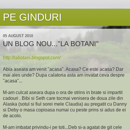
PE GINDURI
05 AUGUST 2010
UN BLOG NOU..."LA BOTANI"
http://labotani.blogspot.com/
Abia aseara am venit "acasa". Acasa? Ce este acasa? Dar
mai ales unde? Dupa calatoria asta am invatat ceva despre
"acasa"...
M-am culcat aseara dupa o ora de strins in brate si impartit
cadouri . Bibi si Seth care tocmai venisera de doua zile din
Alaska (sotul si fiul sorei mele Claudia) au pregatit cu Danny
si Deby o masa copioasa numai cu peste prins si adus de ei
de acolo.
M-am imbatat privindu-i pe toti...Deb si-a agatat de git cele