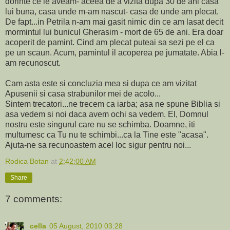
dorinte ce le aveam- aceea de a vizita dupa 30 de ani casa
lui buna, casa unde m-am nascut- casa de unde am plecat.
De fapt...in Petrila n-am mai gasit nimic din ce am lasat decit
mormintul lui bunicul Gherasim - mort de 65 de ani. Era doar
acoperit de pamint. Cind am plecat puteai sa sezi pe el ca
pe un scaun. Acum, pamintul il acoperea pe jumatate. Abia l-
am recunoscut.
Cam asta este si concluzia mea si dupa ce am vizitat
Apusenii si casa strabunilor mei de acolo...
Sintem trecatori...ne trecem ca iarba; asa ne spune Biblia si
asa vedem si noi daca avem ochi sa vedem. El, Domnul
nostru este singurul care nu se schimba. Doamne, iti
multumesc ca Tu nu te schimbi...ca la Tine este "acasa".
Ajuta-ne sa recunoastem acel loc sigur pentru noi...
Rodica Botan
at
2:42:00 AM
Share
7 comments:
cella
05 August, 2010 03:28