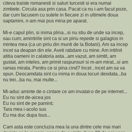
citeva traiste romanesti si saluri turcesti si era numai
zimbete. Circula asa prin casa. Pacat ca nu i-am facut poze,
dar cum facusem cu sutele in fiecare zi in ultimele doua
saptamini, n-am mai pus mina pe aparat.
Mi-e capul plin, si inima plina...si nu stiu de unde sa incep,
sau cum; amintirile sint ca si un piriu repede si galagios in
mintea mea (ca un piriu din munti de la Botani). Am sa incep
incet sa deapan din ele. Aveti rabdare cu mine. Am intilnit
atitia oameni in calatoria asta...am vazut, am simtit, am
gustat, am inteles, am primit raspunsuri si m-am mirat...si am
ramas mirata. Pentru ce si pina cind? Incet , incet am sa va
spun. Deocamdata sint cu inima in doua locuri deodata...ba
nu trei...ba nu, mai multe...
Mi-aduc aminte de o cintare ce am invatat-o de pe internet...
Eu nu sint de-aicea jos
Eu nu sint de pe pamint;
Tara mea i-acolo sus
Eu ma duc dupa Isus...
Cam asta este concluzia mea la una dintre cele mai mari