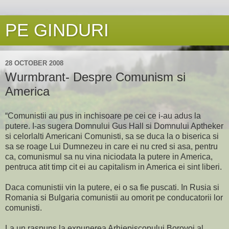
PE GINDURI
28 OCTOBER 2008
Wurmbrant- Despre Comunism si
America
“Comunistii au pus in inchisoare pe cei ce i-au adus la
putere. I-as sugera Domnului Gus Hall si Domnului Aptheker
si celorlalti Americani Comunisti, sa se duca la o biserica si
sa se roage Lui Dumnezeu in care ei nu cred si asa, pentru
ca, comunismul sa nu vina niciodata la putere in America,
pentruca atit timp cit ei au capitalism in America ei sint liberi.
Daca comunistii vin la putere, ei o sa fie puscati. In Rusia si
Romania si Bulgaria comunistii au omorit pe conducatorii lor
comunisti.
La un raspuns la expunerea Arhiepiscopului Borovoi al