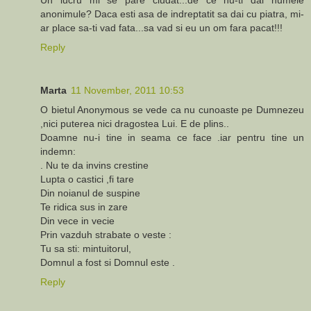
anonimule? Daca esti asa de indreptatit sa dai cu piatra, mi-
ar place sa-ti vad fata...sa vad si eu un om fara pacat!!!
Reply
Marta
11 November, 2011 10:53
O bietul Anonymous se vede ca nu cunoaste pe Dumnezeu
,nici puterea nici dragostea Lui. E de plins..
Doamne nu-i tine in seama ce face .iar pentru tine un
indemn:
. Nu te da invins crestine
Lupta o castici ,fi tare
Din noianul de suspine
Te ridica sus in zare
Din vece in vecie
Prin vazduh strabate o veste :
Tu sa sti: mintuitorul,
Domnul a fost si Domnul este .
Reply