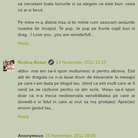
sa cercetam toate lucrurile si sa alegem ce este bun- ceea
ce ai si facut.
Pe mine m-a distrat insa si tin minte cum savuram sesiunile
noastre de inceput. Te pup...te pup pe frunte copil bun si
drag...I Love you...you are wonderfull...
Reply
Rodica Botan
13 November, 2011 15:15
abbu- mai am sa-ti spun multumesc si pentru altceva. Esti
atit de draguta ca n-ai lasat drum de intoarcere la mesajul
pe care l-am lasta pe blogul tau, stiind ca sint multi care ar fi
venit sa se razbune pentru ce am scris. Vreau sa-ti spun
doar ca n-a trecut neobservata sensibilitatea pe care ai
dovedit-o si felul in care ai vrut sa ma protejezi. Apreciez
enorm gestul tau...
Reply
Anonymous
15 November, 2011 08:00