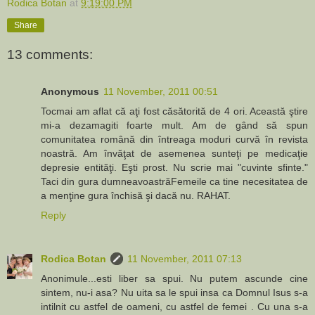
Rodica Botan
at
9:19:00 PM
Share
13 comments:
Anonymous
11 November, 2011 00:51
Tocmai am aflat că aţi fost căsătorită de 4 ori. Această ştire
mi-a dezamagiti foarte mult. Am de gând să spun
comunitatea română din întreaga moduri curvă în revista
noastră. Am învăţat de asemenea sunteţi pe medicaţie
depresie entităţi. Eşti prost. Nu scrie mai "cuvinte sfinte."
Taci din gura dumneavoastrăFemeile ca tine necesitatea de
a menţine gura închisă şi dacă nu. RAHAT.
Reply
Rodica Botan
11 November, 2011 07:13
Anonimule...esti liber sa spui. Nu putem ascunde cine
sintem, nu-i asa? Nu uita sa le spui insa ca Domnul Isus s-a
intilnit cu astfel de oameni, cu astfel de femei . Cu una s-a