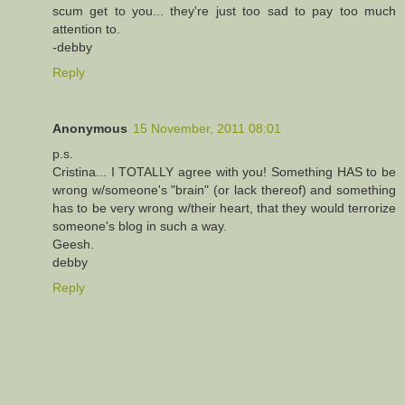
scum get to you... they're just too sad to pay too much
attention to.
-debby
Reply
Anonymous
15 November, 2011 08:01
p.s.
Cristina... I TOTALLY agree with you! Something HAS to be
wrong w/someone's "brain" (or lack thereof) and something
has to be very wrong w/their heart, that they would terrorize
someone's blog in such a way.
Geesh.
debby
Reply