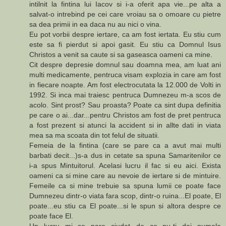
intilnit la fintina lui Iacov si i-a oferit apa vie...pe alta a
salvat-o intrebind pe cei care vroiau sa o omoare cu pietre
sa dea primii in ea daca nu au nici o vina.
Eu pot vorbii despre iertare, ca am fost iertata. Eu stiu cum
este sa fi pierdut si apoi gasit. Eu stiu ca Domnul Isus
Christos a venit sa caute si sa gaseasca oameni ca mine.
Cit despre depresie domnul sau doamna mea, am luat ani
multi medicamente, pentruca visam explozia in care am fost
in fiecare noapte. Am fost electrocutata la 12.000 de Volti in
1992. Si inca mai traiesc pentruca Dumnezeu m-a scos de
acolo. Sint prost? Sau proasta? Poate ca sint dupa definitia
pe care o ai...dar...pentru Christos am fost de pret pentruca
a fost prezent si atunci la accident si in allte dati in viata
mea sa ma scoata din tot felul de situatii.
Femeia de la fintina (care se pare ca a avut mai multi
barbati decit...)s-a dus in cetate sa spuna Samaritenilor ce
i-a spus Mintuitorul. Acelasi lucru il fac si eu aici. Exista
oameni ca si mine care au nevoie de iertare si de mintuire.
Femeile ca si mine trebuie sa spuna lumii ce poate face
Dumnezeu dintr-o viata fara scop, dintr-o ruina...El poate, El
poate...eu stiu ca El poate...si le spun si altora despre ce
poate face El.
Un lucru mi se pare ciudat...de ce nu-ti dai numele