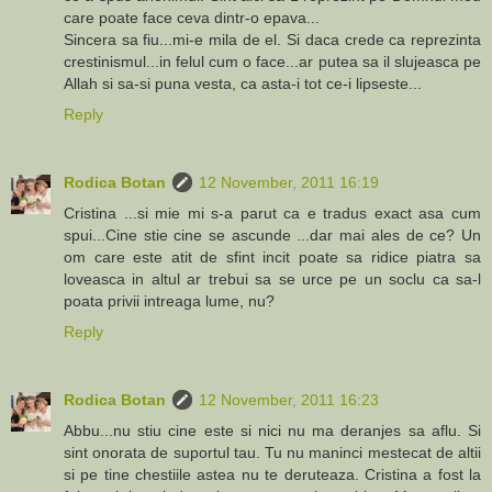
care poate face ceva dintr-o epava...
Sincera sa fiu...mi-e mila de el. Si daca crede ca reprezinta
crestinismul...in felul cum o face...ar putea sa il slujeasca pe
Allah si sa-si puna vesta, ca asta-i tot ce-i lipseste...
Reply
Rodica Botan
12 November, 2011 16:19
Cristina ...si mie mi s-a parut ca e tradus exact asa cum
spui...Cine stie cine se ascunde ...dar mai ales de ce? Un
om care este atit de sfint incit poate sa ridice piatra sa
loveasca in altul ar trebui sa se urce pe un soclu ca sa-l
poata privii intreaga lume, nu?
Reply
Rodica Botan
12 November, 2011 16:23
Abbu...nu stiu cine este si nici nu ma deranjes sa aflu. Si
sint onorata de suportul tau. Tu nu maninci mestecat de altii
si pe tine chestiile astea nu te deruteaza. Cristina a fost la