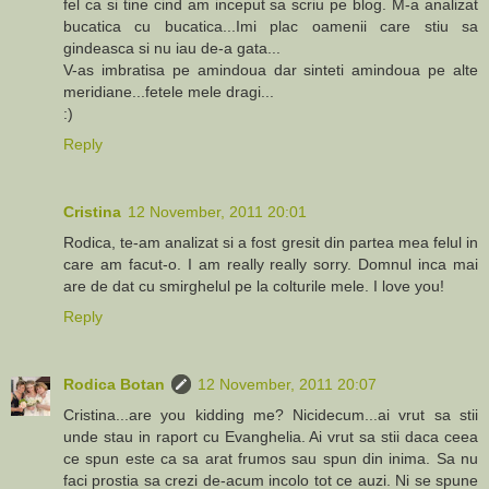
fel ca si tine cind am inceput sa scriu pe blog. M-a analizat
bucatica cu bucatica...Imi plac oamenii care stiu sa
gindeasca si nu iau de-a gata...
V-as imbratisa pe amindoua dar sinteti amindoua pe alte
meridiane...fetele mele dragi...
:)
Reply
Cristina
12 November, 2011 20:01
Rodica, te-am analizat si a fost gresit din partea mea felul in
care am facut-o. I am really really sorry. Domnul inca mai
are de dat cu smirghelul pe la colturile mele. I love you!
Reply
Rodica Botan
12 November, 2011 20:07
Cristina...are you kidding me? Nicidecum...ai vrut sa stii
unde stau in raport cu Evanghelia. Ai vrut sa stii daca ceea
ce spun este ca sa arat frumos sau spun din inima. Sa nu
faci prostia sa crezi de-acum incolo tot ce auzi. Ni se spune