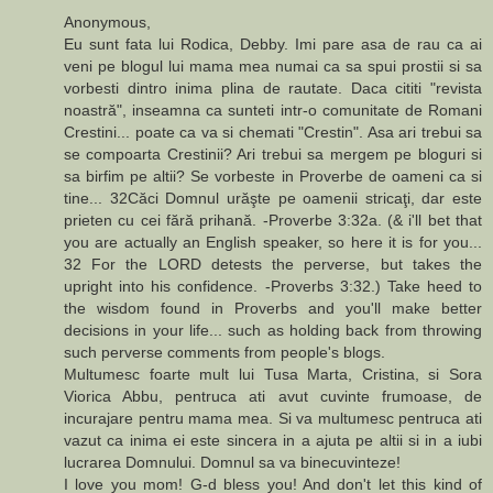
Anonymous,
Eu sunt fata lui Rodica, Debby. Imi pare asa de rau ca ai
veni pe blogul lui mama mea numai ca sa spui prostii si sa
vorbesti dintro inima plina de rautate. Daca cititi "revista
noastră", inseamna ca sunteti intr-o comunitate de Romani
Crestini... poate ca va si chemati "Crestin". Asa ari trebui sa
se compoarta Crestinii? Ari trebui sa mergem pe bloguri si
sa birfim pe altii? Se vorbeste in Proverbe de oameni ca si
tine... 32Căci Domnul urăşte pe oamenii stricaţi, dar este
prieten cu cei fără prihană. -Proverbe 3:32a. (& i'll bet that
you are actually an English speaker, so here it is for you...
32 For the LORD detests the perverse, but takes the
upright into his confidence. -Proverbs 3:32.) Take heed to
the wisdom found in Proverbs and you'll make better
decisions in your life... such as holding back from throwing
such perverse comments from people's blogs.
Multumesc foarte mult lui Tusa Marta, Cristina, si Sora
Viorica Abbu, pentruca ati avut cuvinte frumoase, de
incurajare pentru mama mea. Si va multumesc pentruca ati
vazut ca inima ei este sincera in a ajuta pe altii si in a iubi
lucrarea Domnului. Domnul sa va binecuvinteze!
I love you mom! G-d bless you! And don't let this kind of