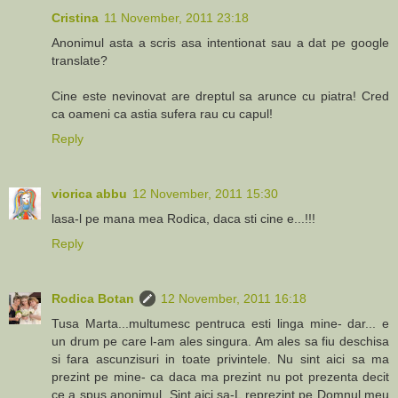
Cristina
11 November, 2011 23:18
Anonimul asta a scris asa intentionat sau a dat pe google
translate?
Cine este nevinovat are dreptul sa arunce cu piatra! Cred
ca oameni ca astia sufera rau cu capul!
Reply
viorica abbu
12 November, 2011 15:30
lasa-l pe mana mea Rodica, daca sti cine e...!!!
Reply
Rodica Botan
12 November, 2011 16:18
Tusa Marta...multumesc pentruca esti linga mine- dar... e
un drum pe care l-am ales singura. Am ales sa fiu deschisa
si fara ascunzisuri in toate privintele. Nu sint aici sa ma
prezint pe mine- ca daca ma prezint nu pot prezenta decit
ce a spus anonimul. Sint aici sa-L reprezint pe Domnul meu