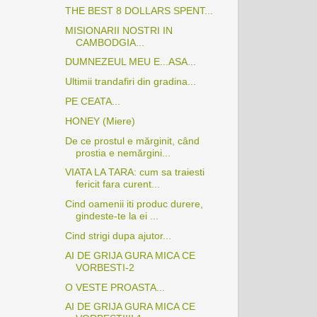
THE BEST 8 DOLLARS SPENT...
MISIONARII NOSTRI IN
CAMBODGIA...
DUMNEZEUL MEU E...ASA...
Ultimii trandafiri din gradina...
PE CEATA...
HONEY (Miere)
De ce prostul e mărginit, când
prostia e nemărgini...
VIATA LA TARA: cum sa traiesti
fericit fara curent...
Cind oamenii iti produc durere,
gindeste-te la ei ...
Cind strigi dupa ajutor...
AI DE GRIJA GURA MICA CE
VORBESTI-2
O VESTE PROASTA...
AI DE GRIJA GURA MICA CE