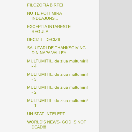
FILOZOFIA BIRFEI
NU TE POTI MIRA
INDEAJUNS...
EXCEPTIA INTARESTE
REGULA...
DECIZII...DECIZII...
SALUTARI DE THANKSGIVING
DIN NAPA VALLEY...
MULTUMITII...de ziua multumirii!
- 4
MULTUMITII...de ziua multumirii!
- 3
MULTUMITII...de ziua multumirii!
- 2
MULTUMITII...de ziua multumirii!
- 1
UN SFAT INTELEPT...
WORLD'S NEWS- GOD IS NOT
DEAD!!!