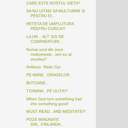
CARE ESTE ROSTUL VIETII?
SA NU UITAM SA MULTUMIM SI
PENTRU EI...
RETETA DE UMPLUTURA
PENTRU CURCA!!!
LA UN ...ALT SOI DE
CUMPARATURI...
Numai unul din zece
multumeste...sint eu al
zecelea?
Antiteze- Radu Gyr
PE MIINE...DRAGELOR...
BUTOANE...
TOAMNA...PE ULITA!!!
When God turn something bad
into something good!
MUST READ...AND MEDITATE!!!
POZE MINUNATE
DIN...FINLANDA...