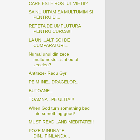
CARE ESTE ROSTUL VIETII?
SA NU UITAM SA MULTUMIM SI
PENTRU EI...
RETETA DE UMPLUTURA
PENTRU CURCA!!!
LA UN ...ALT SOI DE
CUMPARATURI...
Numai unul din zece
multumeste...sint eu al
zecelea?
Antiteze- Radu Gyr
PE MIINE...DRAGELOR...
BUTOANE...
TOAMNA...PE ULITA!!!
When God turn something bad
into something good!
MUST READ...AND MEDITATE!!!
POZE MINUNATE
DIN...FINLANDA...