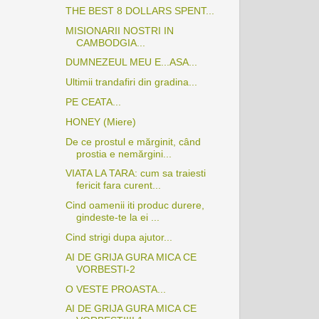
THE BEST 8 DOLLARS SPENT...
MISIONARII NOSTRI IN
CAMBODGIA...
DUMNEZEUL MEU E...ASA...
Ultimii trandafiri din gradina...
PE CEATA...
HONEY (Miere)
De ce prostul e mărginit, când
prostia e nemărgini...
VIATA LA TARA: cum sa traiesti
fericit fara curent...
Cind oamenii iti produc durere,
gindeste-te la ei ...
Cind strigi dupa ajutor...
AI DE GRIJA GURA MICA CE
VORBESTI-2
O VESTE PROASTA...
AI DE GRIJA GURA MICA CE