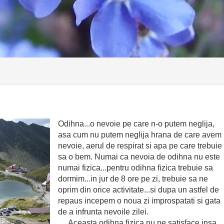
Odihna...o nevoie pe care n-o putem neglija,
asa cum nu putem neglija hrana de care avem
nevoie, aerul de respirat si apa pe care trebuie
sa o bem. Numai ca nevoia de odihna nu este
numai fizica...pentru odihna fizica trebuie sa
dormim...in jur de 8 ore pe zi, trebuie sa ne
oprim din orice activitate...si dupa un astfel de
repaus incepem o noua zi improspatati si gata
de a infrunta nevoile zilei.
Aceasta odihna fizica nu ne satisface insa