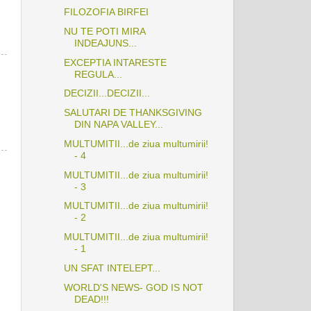
FILOZOFIA BIRFEI
NU TE POTI MIRA
INDEAJUNS...
EXCEPTIA INTARESTE
REGULA...
DECIZII...DECIZII...
SALUTARI DE THANKSGIVING
DIN NAPA VALLEY...
MULTUMITII...de ziua multumirii!
- 4
MULTUMITII...de ziua multumirii!
- 3
MULTUMITII...de ziua multumirii!
- 2
MULTUMITII...de ziua multumirii!
- 1
UN SFAT INTELEPT...
WORLD'S NEWS- GOD IS NOT
DEAD!!!