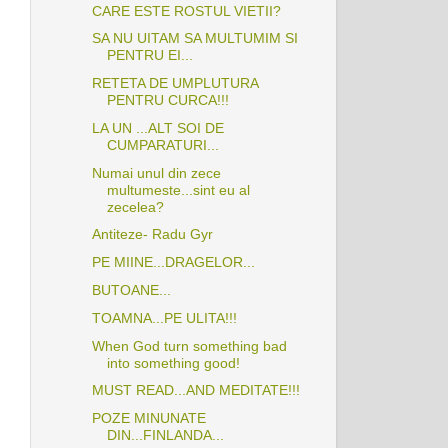
CARE ESTE ROSTUL VIETII?
SA NU UITAM SA MULTUMIM SI
PENTRU EI...
RETETA DE UMPLUTURA
PENTRU CURCA!!!
LA UN ...ALT SOI DE
CUMPARATURI...
Numai unul din zece
multumeste...sint eu al
zecelea?
Antiteze- Radu Gyr
PE MIINE...DRAGELOR...
BUTOANE...
TOAMNA...PE ULITA!!!
When God turn something bad
into something good!
MUST READ...AND MEDITATE!!!
POZE MINUNATE
DIN...FINLANDA...