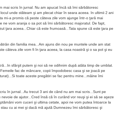
m mai scris în jurnal. Nu am apucat încă să îmi sărbătoresc
locul unde stăteam şi am plecat chiar în seara aceea. In ultimii 2 ani
ata mi-a promis că peste câteva zile vom ajunge într-o ţară mai
ce ne vom aranja o sa pot să îmi sărbătoresc majoratul. De fapt,
ut ţara aceea...Chiar că este frumoasă...Tata spune că este ţara pe
 bătrân din familia mea...Am ajuns din nou pe muntele unde am stat
ste câteva zile vom fi în ţara aceea, la casa noastră şi o sa pot şi eu
ră...In sfârşit putem şi noi să ne odihnim după atâta timp de umblat.
ă. Femeile fac de mâncare, copii împodobesc casa şi se joacă pe
turat)...Si toate aceste pregătiri se fac pentru mine...mâine îmi
 scriu în jurnal...Au trecut 3 ani de când nu am mai scris...Sunt pe
au nevoie de ajutor...Cred însă că în curând vor reuşi şi ei să se aşeze
ăptămâni vom cuceri şi ultima cetate, apoi ne vom putea întoarce la
ă stau cu ai mei şi dacă mă ajută Dumnezeu îmi sărbătoresc şi