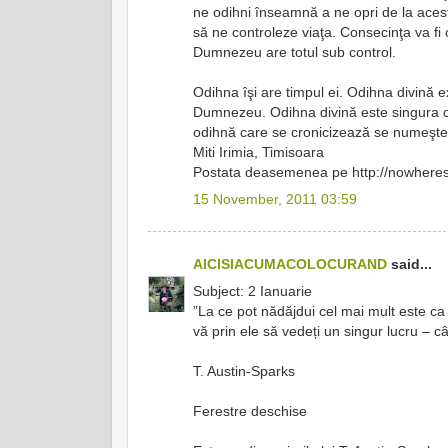
ne odihni înseamnă a ne opri de la aces
să ne controleze viaţa. Consecinţa va f
Dumnezeu are totul sub control.
Odihna îşi are timpul ei. Odihna divină e
Dumnezeu. Odihna divină este singura odi
odihnă care se cronicizează se numeşte
Miti Irimia, Timisoara
Postata deasemenea pe http://nowhereso
15 November, 2011 03:59
AICISIACUMACOLOCURAND
said...
Subject: 2 Ianuarie
”La ce pot nădăjdui cel mai mult este ca
vă prin ele să vedeți un singur lucru – câ
T. Austin-Sparks
Ferestre deschise