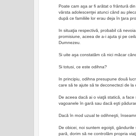
Poate cam aşa ar fi arătat o frântură din
vârsta adolescenţei atunci când au plecat
după ce familiile lor erau deja în ţara pr
In situaţia respectivă, probabil că nevoi
promisiune, aceea de a-i ajuta şi pe ceila
Dumnezeu.
Si uite aşa constatăm că nici măcar când
Si totusi, ce este odihna?
In principiu, odihna presupune două lucru
care să te ajute să te deconectezi de la 
De aceea dacă ai o viaţă statică, a face 
vagoanele în gară sau dacă eşti pădurar,
Dacă în mod uzual te odihneşti, înseamnă
De obicei, noi suntem egoişti, gândurile
pară, dorim să ne controlăm propria viaţ