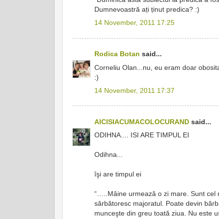
Dumnevoastră ați ținut predica? :)
14 November, 2011 17:25
Rodica Botan
said...
Corneliu Olan...nu, eu eram doar obosit
:)
14 November, 2011 17:37
AICISIACUMACOLOCURAND
said...
ODIHNA.... ISI ARE TIMPUL EI
Odihna...
îşi are timpul ei
“…..Mâine urmează o zi mare. Sunt cel m
sărbătoresc majoratul. Poate devin bărb
munceşte din greu toată ziua. Nu este uş