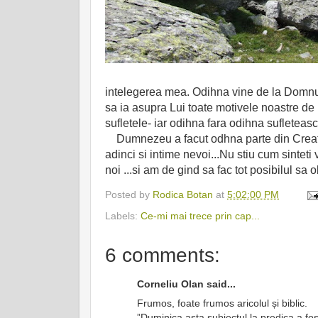
intelegerea mea. Odihna vine de la Domnul.
sa ia asupra Lui toate motivele noastre d
sufletele- iar odihna fara odihna sufleteasc
Dumnezeu a facut odhna parte din Creatia L
adinci si intime nevoi...Nu stiu cum sinteti
noi ...si am de gind sa fac tot posibilul sa 
Posted by
Rodica Botan
at
5:02:00 PM
Labels:
Ce-mi mai trece prin cap...
6 comments:
Corneliu Olan said...
Frumos, foate frumos aricolul și biblic.
”Duminica asta subiectul la predica a fos