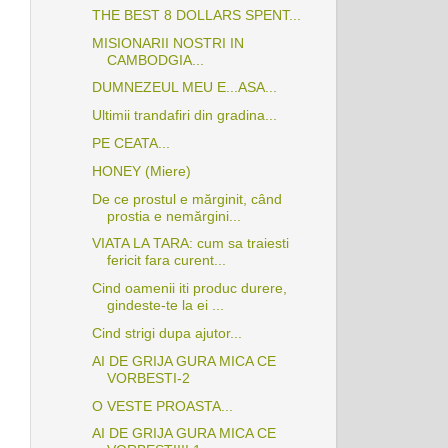
THE BEST 8 DOLLARS SPENT...
MISIONARII NOSTRI IN
CAMBODGIA...
DUMNEZEUL MEU E...ASA...
Ultimii trandafiri din gradina...
PE CEATA...
HONEY (Miere)
De ce prostul e mărginit, când
prostia e nemărgini...
VIATA LA TARA: cum sa traiesti
fericit fara curent...
Cind oamenii iti produc durere,
gindeste-te la ei ...
Cind strigi dupa ajutor...
AI DE GRIJA GURA MICA CE
VORBESTI-2
O VESTE PROASTA...
AI DE GRIJA GURA MICA CE