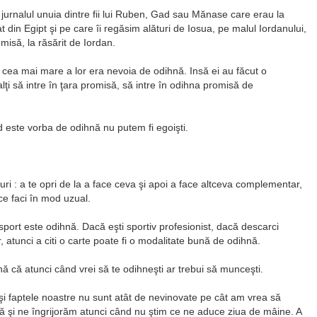
 jurnalul unuia dintre fii lui Ruben, Gad sau Mănase care erau la
 din Egipt şi pe care îi regăsim alături de Iosua, pe malul Iordanului,
omisă, la răsărit de Iordan.
a cea mai mare a lor era nevoia de odihnă. Insă ei au făcut o
lţi să intre în ţara promisă, să intre în odihna promisă de
 este vorba de odihnă nu putem fi egoişti.
ri : a te opri de la a face ceva şi apoi a face altceva complementar,
ce faci în mod uzual.
sport este odihnă. Dacă eşti sportiv profesionist, dacă descarci
 atunci a citi o carte poate fi o modalitate bună de odihnă.
 că atunci când vrei să te odihneşti ar trebui să munceşti.
 şi faptele noastre nu sunt atât de nevinovate pe cât am vrea să
ă şi ne îngrijorăm atunci când nu ştim ce ne aduce ziua de mâine. A