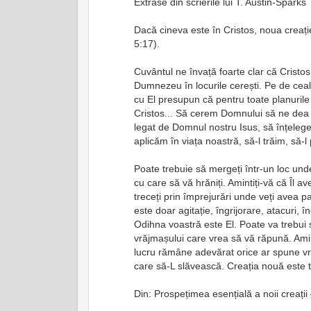
Extrase din scrierile lui T. Austin-Sparks
Dacă cineva este în Cristos, noua creație
5:17).
Cuvântul ne învață foarte clar că Cristos 
Dumnezeu în locurile cerești. Pe de cealal
cu El presupun că pentru toate planurile 
Cristos... Să cerem Domnului să ne dea o
legat de Domnul nostru Isus, să înțelege
aplicăm în viața noastră, să-l trăim, să-l
Poate trebuie să mergeți într-un loc und
cu care să vă hrăniți. Amintiți-vă că Îl a
treceți prin împrejurări unde veți avea p
este doar agitație, îngrijorare, atacuri, î
Odihna voastră este El. Poate va trebui să 
vrăjmașului care vrea să vă răpună. Aminti
lucru rămâne adevărat orice ar spune vr
care să-L slăvească. Creația nouă este t
Din: Prospețimea esențială a noii creații 