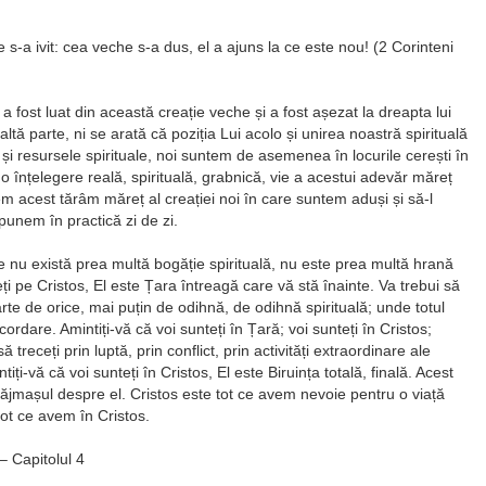
 s-a ivit: cea veche s-a dus, el a ajuns la ce este nou! (2 Corinteni
a fost luat din această creație veche și a fost așezat la dreapta lui
tă parte, ni se arată că poziția Lui acolo și unirea noastră spirituală
și resursele spirituale, noi suntem de asemenea în locurile cerești în
 înțelegere reală, spirituală, grabnică, vie a acestui adevăr măreț
m acest tărâm măreț al creației noi în care suntem aduși și să-l
 punem în practică zi de zi.
e nu există prea multă bogăție spirituală, nu este prea multă hrană
veți pe Cristos, El este Țara întreagă care vă stă înainte. Va trebui să
arte de orice, mai puțin de odihnă, de odihnă spirituală; unde totul
ncordare. Amintiți-vă că voi sunteți în Țară; voi sunteți în Cristos;
treceți prin luptă, prin conflict, prin activități extraordinare ale
ți-vă că voi sunteți în Cristos, El este Biruința totală, finală. Acest
ăjmașul despre el. Cristos este tot ce avem nevoie pentru o viață
ot ce avem în Cristos.
– Capitolul 4