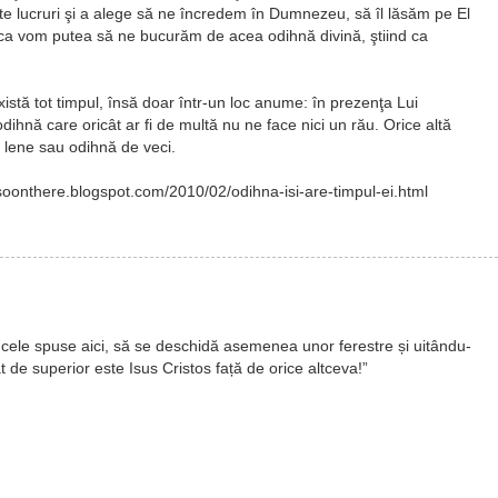
te lucruri şi a alege să ne încredem în Dumnezeu, să îl lăsăm pe El
i ca vom putea să ne bucurăm de acea odihnă divină, ştiind ca
xistă tot timpul, însă doar într-un loc anume: în prezenţa Lui
hnă care oricât ar fi de multă nu ne face nici un rău. Orice altă
 lene sau odihnă de veci.
onthere.blogspot.com/2010/02/odihna-isi-are-timpul-ei.html
 cele spuse aici, să se deschidă asemenea unor ferestre și uitându-
t de superior este Isus Cristos față de orice altceva!”