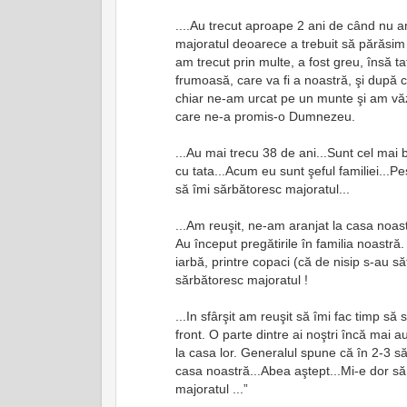
....Au trecut aproape 2 ani de când nu a
majoratul deoarece a trebuit să părăsim 
am trecut prin multe, a fost greu, însă t
frumoasă, care va fi a noastră, şi după 
chiar ne-am urcat pe un munte şi am văz
care ne-a promis-o Dumnezeu.
...Au mai trecu 38 de ani...Sunt cel mai
cu tata...Acum eu sunt şeful familiei...Pe
să îmi sărbătoresc majoratul...
...Am reuşit, ne-am aranjat la casa noast
Au început pregătirile în familia noastr
iarbă, printre copaci (că de nisip s-au să
sărbătoresc majoratul !
...In sfârşit am reuşit să îmi fac timp să
front. O parte dintre ai noştri încă mai 
la casa lor. Generalul spune că în 2-3 s
casa noastră...Abea aştept...Mi-e dor s
majoratul ...”