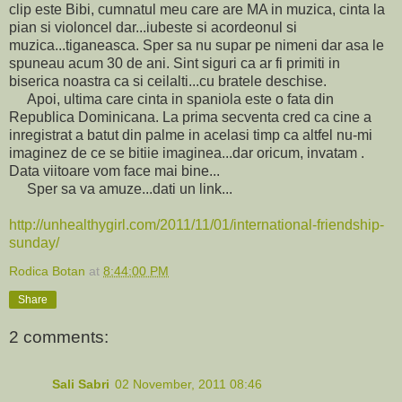
clip este Bibi, cumnatul meu care are MA in muzica, cinta la
pian si violoncel dar...iubeste si acordeonul si
muzica...tiganeasca. Sper sa nu supar pe nimeni dar asa le
spuneau acum 30 de ani. Sint siguri ca ar fi primiti in
biserica noastra ca si ceilalti...cu bratele deschise.
Apoi, ultima care cinta in spaniola este o fata din
Republica Dominicana. La prima secventa cred ca cine a
inregistrat a batut din palme in acelasi timp ca altfel nu-mi
imaginez de ce se bitiie imaginea...dar oricum, invatam .
Data viitoare vom face mai bine...
Sper sa va amuze...dati un link...
http://unhealthygirl.com/2011/11/01/international-friendship-
sunday/
Rodica Botan
at
8:44:00 PM
Share
2 comments:
Sali Sabri
02 November, 2011 08:46