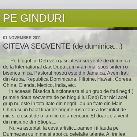
PE GINDURI
01 NOVEMBER 2011
CITEVA SECVENTE (de duminica...)
Pe blogul lui Deb veti gasi citeva secvente de duminica
de la International day. Dupa cum v-am mai spus sintem o
biserica mica. Pastorul nostru este din Jamaica. Avem frati
din Aruba, Republica Dominicana, Filipine, Hawaii, Coreea,
China, Olanda, Mexico, India, etc.
In aceeasi Biserica functioneaza si un grup de frati negri (
primele doua secvente de pe blogul lui Deb) Dar nici acel
grup nu este in totalitate din negrii...au un frate din Main
China si un baiat tinar de origine rusa care a fost infiat de
mic si crescut de o familie de americani. El doar ce a venit
din misiune din Etiopia...
Nu va asteptati la ceva artistic...oamenii il lauda pe
Dumnezeu cu inima si apoi cu celelalte talente. Al treilea