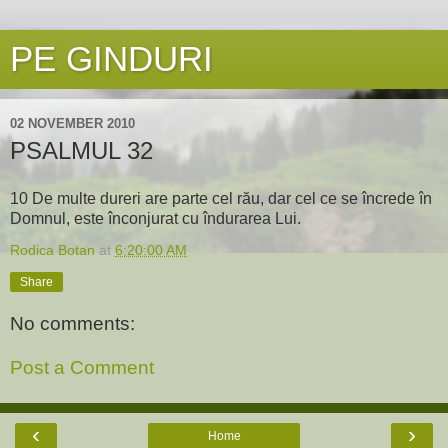
PE GINDURI
02 NOVEMBER 2010
PSALMUL 32
10 De multe dureri are parte cel rău, dar cel ce se încrede în
Domnul, este înconjurat cu îndurarea Lui.
Rodica Botan
at
6:20:00 AM
Share
No comments:
Post a Comment
‹
›
Home