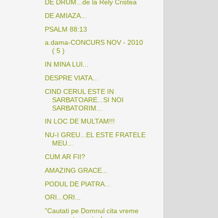
DE DRUM...de la Rely Cristea
DE AMIAZA...
PSALM 88:13
a.dama-CONCURS NOV - 2010
( 5 )
IN MINA LUI...
DESPRE VIATA...
CIND CERUL ESTE IN
SARBATOARE...SI NOI
SARBATORIM...
IN LOC DE MULTAM!!!
NU-I GREU...EL ESTE FRATELE
MEU...
CUM AR FII?
AMAZING GRACE...
PODUL DE PIATRA...
ORI...ORI...
"Cautati pe Domnul cita vreme