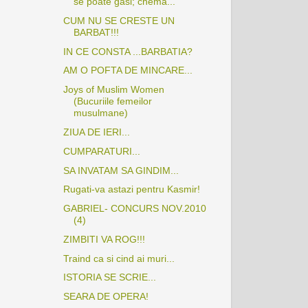
se poate gasi; chema...
CUM NU SE CRESTE UN
BARBAT!!!
IN CE CONSTA ...BARBATIA?
AM O POFTA DE MINCARE...
Joys of Muslim Women
(Bucuriile femeilor
musulmane)
ZIUA DE IERI...
CUMPARATURI...
SA INVATAM SA GINDIM...
Rugati-va astazi pentru Kasmir!
GABRIEL- CONCURS NOV.2010
(4)
ZIMBITI VA ROG!!!
Traind ca si cind ai muri...
ISTORIA SE SCRIE...
SEARA DE OPERA!