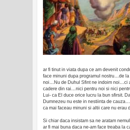
ar fi tinut in viata dupa ce am devenit c
face minuni dupa programul nostru…de la
noi…Nu de Duhul Sfint ne indoim noi…ci av
cadere din rai…nici pentru noi si nici pent
Lui- ca El duce orice lucru la bun sfirsit. D
Dumnezeu nu este in nestiinta de cauza…L
ca mai faceau minuni si altii care nu erau 
Si chiar daca insistam sa ne aratam nemul
ar fi mai buna daca ne-am face treaba la c