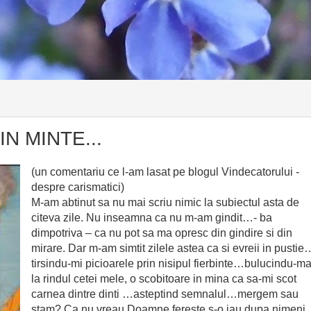
N MINTE...
(un comentariu ce l-am lasat pe blogul Vindecatorului -
despre carismatici)
M-am abtinut sa nu mai scriu nimic la subiectul asta de
citeva zile. Nu inseamna ca nu m-am gindit…- ba
dimpotriva – ca nu pot sa ma opresc din gindire si din
mirare. Dar m-am simtit zilele astea ca si evreii in pustie
tirsindu-mi picioarele prin nisipul fierbinte…bulucindu-m
la rindul cetei mele, o scobitoare in mina ca sa-mi scot
carnea dintre dinti …asteptind semnalul…mergem sau
stam? Ca nu vreau Doamne fereste s-o iau dupa nimen