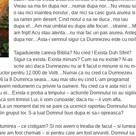
Vreau sa ma tin dupa nor…numai dupa nor…Nu vreau s
o iau nici inaintea norului , dar nici sa casc gura aiurea si
sa ramin prin desert. Cind norul o sa se duca , ma iau
dupa el…Am mai umblat eu dupa alte focuri…straine…M
am fript! Acu stau atenta…nu mai fac un pas aiurea. Aste
dupa nor…Asta-i semnul sigur ca Dumnezeu este cu noi!
Tagaduieste careva Biblia? Nu cred ! Exista Duh Sfint?
Sigur ca exista. Exista minuni? Cum sa nu existe? N-as
scrie aici daca Dumnezeu nu ar fi facut o minune si nu m
onductor pentru 12.000 de Volti…Numai ca nu cred ca Dumnezeu
 6 la 8 Duminca seara…sau mai stiu eu cind L-am programat
em nedumeriri cu privire la oameni. Nu cred ca e asta nici o
ru ei…Exista o proba a timpului – actiunile Domnului isi au sigili
aca sint trimisii Lui, ii vom cunoaste; daca nu – ii vom afla.
a un moment dat mi se pare ca ucenicii raportau Domnului Isu
din grupul lor. S-a luat Domnul Isus dupa ei sa-i opreasca?
tumirea – ce cistigam? Si noi avem o treaba de facut – si lumea
are am fost chemati – si pentru care am fost arvuniti. Domnul sa