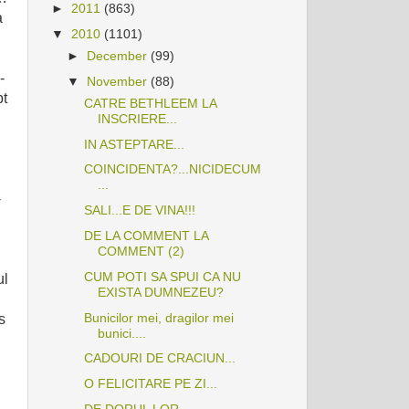
►
2011
(863)
a
▼
2010
(1101)
►
December
(99)
-
▼
November
(88)
pt
CATRE BETHLEEM LA
INSCRIERE...
IN ASTEPTARE...
COINCIDENTA?...NICIDECUM
...
-
SALI...E DE VINA!!!
DE LA COMMENT LA
COMMENT (2)
CUM POTI SA SPUI CA NU
ul
EXISTA DUMNEZEU?
Bunicilor mei, dragilor mei
s
bunici....
CADOURI DE CRACIUN...
O FELICITARE PE ZI...
DE DORUL LOR...