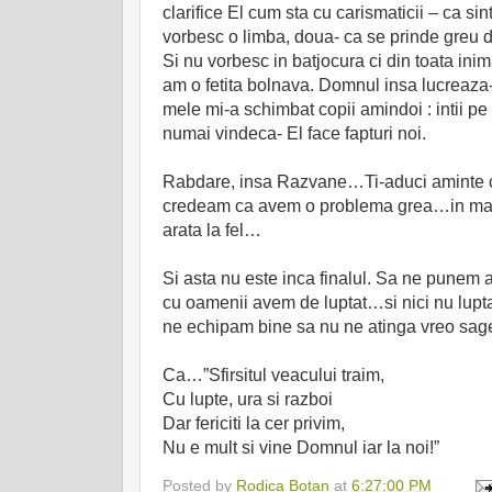
clarifice El cum sta cu carismaticii – ca si
vorbesc o limba, doua- ca se prinde greu de
Si nu vorbesc in batjocura ci din toata ini
am o fetita bolnava. Domnul insa lucreaza- 
mele mi-a schimbat copii amindoi : intii pe
numai vindeca- El face fapturi noi.
Rabdare, insa Razvane…Ti-aduci aminte c
credeam ca avem o problema grea…in ma
arata la fel…
Si asta nu este inca finalul. Sa ne pune
cu oamenii avem de luptat…si nici nu lupt
ne echipam bine sa nu ne atinga vreo sag
Ca…”Sfirsitul veacului traim,
Cu lupte, ura si razboi
Dar fericiti la cer privim,
Nu e mult si vine Domnul iar la noi!”
Posted by
Rodica Botan
at
6:27:00 PM