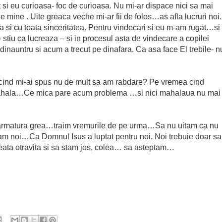
nt si eu curioasa- foc de curioasa. Nu mi-ar dispace nici sa mai
 mine . Uite greaca veche mi-ar fii de folos…as afla lucruri noi.
ma si cu toata sinceritatea. Pentru vindecari si eu m-am rugat…si
stiu ca lucreaza – si in procesul asta de vindecare a copilei
 dinauntru si acum a trecut pe dinafara. Ca asa face El trebile- n
ind mi-ai spus nu de mult sa am rabdare? Pe vremea cind
hala…Ce mica pare acum problema …si nici mahalaua nu mai
m armatura grea…traim vremurile de pe urma…Sa nu uitam ca nu
am noi…Ca Domnul Isus a luptat pentru noi. Noi trebuie doar sa
eata otravita si sa stam jos, colea… sa asteptam…