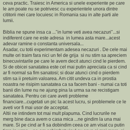
ceva practic. Traiesc in America si unele experiente pe care
le am poate nu se potrivesc cu experientele unora dintre
cititorii mei care locuiesc in Romania sau in alte parti ale
lumii.
Biblia ne spune insa ca ..."in lume veti avea necazuri"...si
indiferent care ne este adresa in lumea asta mare...acest
adevar ramine o constanta universala...
Asadar, cu totii experimentam adesea necazuri . De cele mai
multe ori traim fara nici un fel de grija si nu stim sa apreciem
binecuvintarile pe care le avem decit atunci cind le pierdem.
Si de obicei sanatatea este cel mai putin apreciata ca si cind
ar fi normal sa fim sanatosi; si doar atunci cind o pierdem
stim sa ii pretuim valoarea. Am citit undeva ca in prostia
noastra ne risipim sanatatea ca sa facem bani - numai ca toti
banii din lume nu ne ajung pina la urma sa ne recistigam
sanatatea. Pentru cei care aveti probleme
financiare...cugetati un pic la acest lucru, si problemele ce le
aveti vor fi mai usor de acceptat.
Altii ne intindem tot mai mult plapuma. Cind lucrurile ne
merg bine daca avem o casa mica ...ne gindim la una mai
mare. Si pe cind ar fi sa dobindim ceea ce am visat cu putin