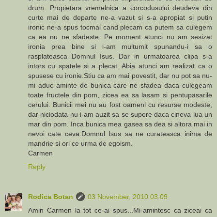
drum. Propietara vremelnica a corcodusului deudeva din
curte mai de departe ne-a vazut si s-a apropiat si putin
ironic ne-a spus tocmai cand plecam ca putem sa culegem
ca ea nu ne sfadeste. Pe moment atunci nu am sesizat
ironia prea bine si i-am multumit spunandu-i sa o
rasplateasca Domnul Isus. Dar in urmatoarea clipa s-a
intors cu spatele si a plecat. Abia atunci am realizat ca o
spusese cu ironie.Stiu ca am mai povestit, dar nu pot sa nu-
mi aduc aminte de bunica care ne sfadea daca culegeam
toate fructele din pom, zicea ea sa lasam si pentupasarile
cerului. Bunicii mei nu au fost oameni cu resurse modeste,
dar niciodata nu i-am auzit sa se supere daca cineva lua un
mar din pom. Inca bunica mea gasea sa dea si altora mai in
nevoi cate ceva.Domnul Isus sa ne curateasca inima de
mandrie si ori ce urma de egoism.
Carmen
Reply
Rodica Botan
03 November, 2010 03:09
Amin Carmen la tot ce-ai spus...Mi-amintesc ca ziceai ca