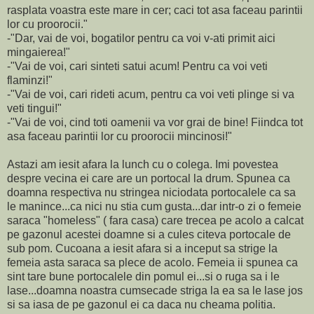
rasplata voastra este mare in cer; caci tot asa faceau parintii
lor cu proorocii."
-"Dar, vai de voi, bogatilor pentru ca voi v-ati primit aici
mingaierea!"
-"Vai de voi, cari sinteti satui acum! Pentru ca voi veti
flaminzi!"
-"Vai de voi, cari rideti acum, pentru ca voi veti plinge si va
veti tingui!"
-"Vai de voi, cind toti oamenii va vor grai de bine! Fiindca tot
asa faceau parintii lor cu proorocii mincinosi!"
Astazi am iesit afara la lunch cu o colega. Imi povestea
despre vecina ei care are un portocal la drum. Spunea ca
doamna respectiva nu stringea niciodata portocalele ca sa
le manince...ca nici nu stia cum gusta...dar intr-o zi o femeie
saraca "homeless" ( fara casa) care trecea pe acolo a calcat
pe gazonul acestei doamne si a cules citeva portocale de
sub pom. Cucoana a iesit afara si a inceput sa strige la
femeia asta saraca sa plece de acolo. Femeia ii spunea ca
sint tare bune portocalele din pomul ei...si o ruga sa i le
lase...doamna noastra cumsecade striga la ea sa le lase jos
si sa iasa de pe gazonul ei ca daca nu cheama politia.