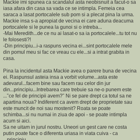
Mackie imi spunea ca scandalul asta neobisnuit a facut-o sa
iasa afara din casa sa vada ce se intimpla. Femeia cea
saraca a lasat portocalele sub pom si a plecat pina la urma.
Mackie insa s-a apropiat de vecina ei care aduna deacuma
portocalele si le punea la gunoi si o intreba...
-Mai Meredith...de ce nu ai lasat-o sa ia portocalele...tu tot nu
le folosesti?!
-Din principiu...i-a raspuns vecina ei...sint portocalele mele
din pomul meu si fac ce vreau cu ele...si a intrat grabita in
casa.
Pina la incidentul asta Mackie avea o parere buna de vecina
ei. Raspunsul asteia insa a vorbit volume...asta este
adevarul...facem bine sau facem rau celor din jur
din...principiu...Intrebarea care trebuie sa ne-o punem este
..."ce fel de principii avem?" Ni se pare drept ca totul sa ne
apartina noua? Indiferent ca avem drept de proprietate sau
este muncit de noi sau mostenit? Roata se poate
schimba...si nu numai in ziua de apoi - se poate intimpla
acum si aici.
Sa ne uitam in jurul nostru. Uneori un gest care ne costa
putin poate face o diferenta uriasa in viata cuiva - ca
...principiu...