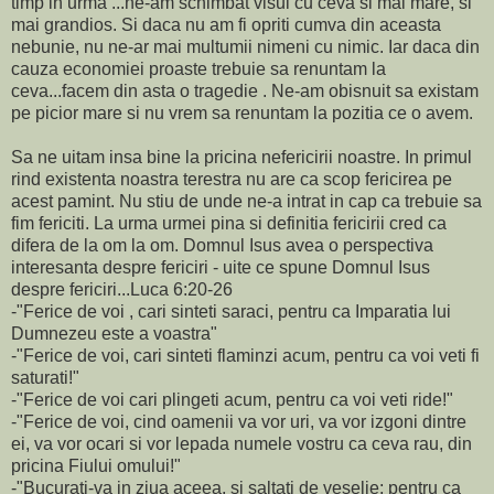
timp in urma ...ne-am schimbat visul cu ceva si mai mare, si
mai grandios. Si daca nu am fi opriti cumva din aceasta
nebunie, nu ne-ar mai multumii nimeni cu nimic. Iar daca din
cauza economiei proaste trebuie sa renuntam la
ceva...facem din asta o tragedie . Ne-am obisnuit sa existam
pe picior mare si nu vrem sa renuntam la pozitia ce o avem.
Sa ne uitam insa bine la pricina nefericirii noastre. In primul
rind existenta noastra terestra nu are ca scop fericirea pe
acest pamint. Nu stiu de unde ne-a intrat in cap ca trebuie sa
fim fericiti. La urma urmei pina si definitia fericirii cred ca
difera de la om la om. Domnul Isus avea o perspectiva
interesanta despre fericiri - uite ce spune Domnul Isus
despre fericiri...Luca 6:20-26
-"Ferice de voi , cari sinteti saraci, pentru ca Imparatia lui
Dumnezeu este a voastra"
-"Ferice de voi, cari sinteti flaminzi acum, pentru ca voi veti fi
saturati!"
-"Ferice de voi cari plingeti acum, pentru ca voi veti ride!"
-"Ferice de voi, cind oamenii va vor uri, va vor izgoni dintre
ei, va vor ocari si vor lepada numele vostru ca ceva rau, din
pricina Fiului omului!"
-"Bucurati-va in ziua aceea, si saltati de veselie; pentru ca