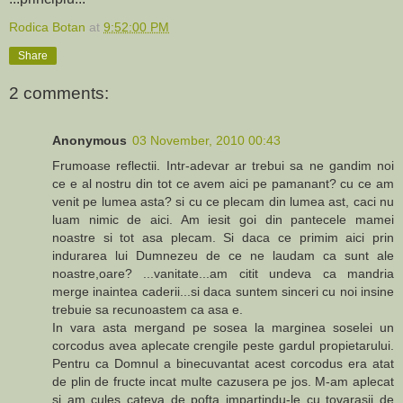
Rodica Botan
at
9:52:00 PM
Share
2 comments:
Anonymous
03 November, 2010 00:43
Frumoase reflectii. Intr-adevar ar trebui sa ne gandim noi
ce e al nostru din tot ce avem aici pe pamanant? cu ce am
venit pe lumea asta? si cu ce plecam din lumea ast, caci nu
luam nimic de aici. Am iesit goi din pantecele mamei
noastre si tot asa plecam. Si daca ce primim aici prin
indurarea lui Dumnezeu de ce ne laudam ca sunt ale
noastre,oare? ...vanitate...am citit undeva ca mandria
merge inaintea caderii...si daca suntem sinceri cu noi insine
trebuie sa recunoastem ca asa e.
In vara asta mergand pe sosea la marginea soselei un
corcodus avea aplecate crengile peste gardul propietarului.
Pentru ca Domnul a binecuvantat acest corcodus era atat
de plin de fructe incat multe cazusera pe jos. M-am aplecat
si am cules cateva de pofta impartindu-le cu tovarasii de