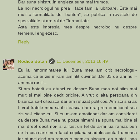
Dar suna sinistru.In engleza suna mai frumos.
La noi necrologul nu prea il face familia iubitoare. Este mai
mult o formalitate de "bonton", se publica in revistele de
specialitate si are rol de "formalitate".
Asta este impresia mea despre necrolog nu despre
termenul englezesc.
Reply
Rodica Botan
11 December, 2013 18:49
Eu la inmormintarea lui Buna mea am citit necrologul-
acuma ca ai zis mi-am amintit cuvintul .De 33 de ani nu l-
am mai rostit...
Si am hotarit eu atunci ca despre Buna mea noi stim mai
mult si mai bine decit oricine. A vrut o alta persoana din
biserica sa-l citeasca dar am refuzat politicos. Am scris si as
fi vrut fratele meu sa il citeasca dar era prea emotionat si a
zis sa-l citesc eu. Si eu m-am emotionat dar am considerat
ca despre Buna mea nu poate nimeni sa spuna mai bine si
mai drept decit noi- si a fost un fel de a-mi lua ramas bun
de la cea care mi-a facut copilaria si adolescenta frumoasa
iar atunci cind am ramas o mamica singura, ea a stat linga