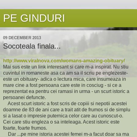
PE GINDURI
09 DECEMBER 2013
Socoteala finala...
http://www.viralnova.com/womans-amazing-obituary/
Mai sus este un link interesant si care m-a inspirat. Nu stiu
cuvintul in romaneste asa ca am sa il scriu pe englezeste-
este un obituary- adica o lectura mica, care insumeaza in
mare cine a fost persoana care este in cosciug - si ce a
reprezentat ea pentru cei ramasi in urma - un scurt istoric a
persoanei defuncte.
Acest scurt istoric a fost scris de copiii si nepotii acestei
doamne de 83 de ani care a trait atit de frumos si de simplu
si a lasat o impresie puternica celor care au cunoscut-o.
Cei care stiu engleza o sa inteleaga. Acest istoric este
foarte, foarte frumos.
Dar ...pe mine istoria acestei femei m-a facut doar sa ma