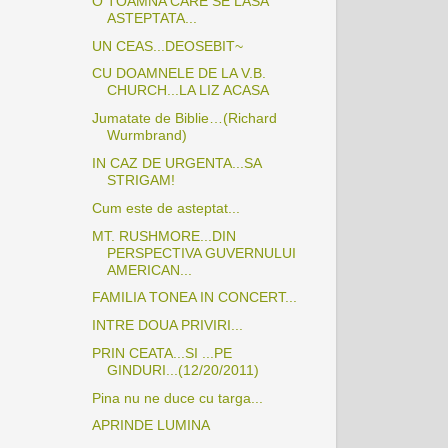
O TOAMNA CARE SE LASA
ASTEPTATA...
UN CEAS...DEOSEBIT~
CU DOAMNELE DE LA V.B.
CHURCH...LA LIZ ACASA
Jumatate de Biblie…(Richard
Wurmbrand)
IN CAZ DE URGENTA...SA
STRIGAM!
Cum este de asteptat...
MT. RUSHMORE...DIN
PERSPECTIVA GUVERNULUI
AMERICAN...
FAMILIA TONEA IN CONCERT...
INTRE DOUA PRIVIRI...
PRIN CEATA...SI ...PE
GINDURI...(12/20/2011)
Pina nu ne duce cu targa...
APRINDE LUMINA