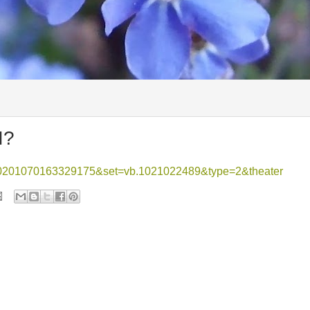
I?
=10201070163329175&set=vb.1021022489&type=2&theater