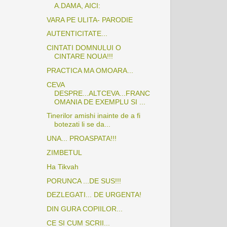
A.DAMA, AICI:
VARA PE ULITA- PARODIE
AUTENTICITATE...
CINTATI DOMNULUI O
CINTARE NOUA!!!
PRACTICA MA OMOARA...
CEVA
DESPRE...ALTCEVA...FRANC
OMANIA DE EXEMPLU SI ...
Tinerilor amishi inainte de a fi
botezati li se da...
UNA... PROASPATA!!!
ZIMBETUL
Ha Tikvah
PORUNCA ...DE SUS!!!
DEZLEGATI... DE URGENTA!
DIN GURA COPIILOR...
CE SI CUM SCRII...