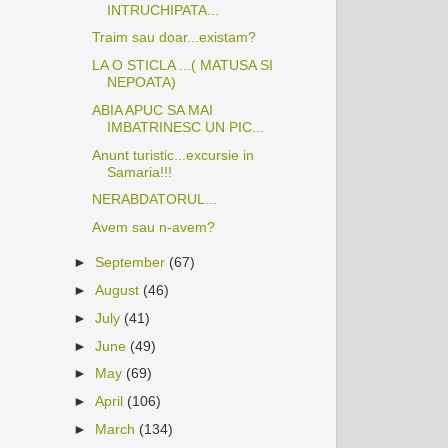
INTRUCHIPATA...
Traim sau doar...existam?
LA O STICLA ...( MATUSA SI
NEPOATA)
ABIA APUC SA MAI
IMBATRINESC UN PIC...
Anunt turistic...excursie in
Samaria!!!
NERABDATORUL...
Avem sau n-avem?
►
September
(67)
►
August
(46)
►
July
(41)
►
June
(49)
►
May
(69)
►
April
(106)
►
March
(134)