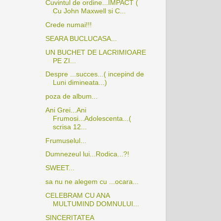
Cuvintul de ordine...IMPACT (
Cu John Maxwell si C...
Crede numai!!!
SEARA BUCLUCASA...
UN BUCHET DE LACRIMIOARE
PE ZI...
Despre ...succes...( incepind de
Luni dimineata...)
poza de album...
Ani Grei...Ani
Frumosi...Adolescenta...(
scrisa 12...
Frumuselul...
Dumnezeul lui...Rodica...?!
SWEET...
sa nu ne alegem cu ...ocara...
CELEBRAM CU ANA
MULTUMIND DOMNULUI...
SINCERITATEA