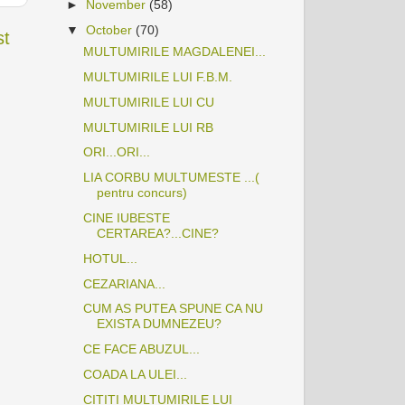
►
November
(58)
▼
October
(70)
st
MULTUMIRILE MAGDALENEI...
MULTUMIRILE LUI F.B.M.
MULTUMIRILE LUI CU
MULTUMIRILE LUI RB
ORI...ORI...
LIA CORBU MULTUMESTE ...(
pentru concurs)
CINE IUBESTE
CERTAREA?...CINE?
HOTUL...
CEZARIANA...
CUM AS PUTEA SPUNE CA NU
EXISTA DUMNEZEU?
CE FACE ABUZUL...
COADA LA ULEI...
CITITI MULTUMIRILE LUI