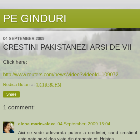
PE GINDURI
04 SEPTEMBER 2009
CRESTINI PAKISTANEZI ARSI DE VII
Click here:
http://www.reuters.com/news/video?videoId=109072
Rodica Botan
at
12:18:00 PM
Share
1 comment:
elena marin-alexe
04 September, 2009 15:04
Aici se vede adevarata putere a credintei, cand crestinul
este gata sa-si dea viata din dragoste pt. Hristos.