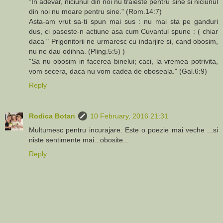
"In adevar, niciunul din noi nu traieste pentru sine si niciunul
din noi nu moare pentru sine." (Rom.14:7)
Asta-am vrut sa-ti spun mai sus : nu mai sta pe ganduri
dus, ci paseste-n actiune asa cum Cuvantul spune : ( chiar
daca " Prigonitorii ne urmaresc cu indarjire si, cand obosim,
nu ne dau odihna. (Pling.5:5) )
"Sa nu obosim in facerea binelui; caci, la vremea potrivita,
vom secera, daca nu vom cadea de oboseala." (Gal.6:9)
Reply
Rodica Botan
10 February, 2016 21:31
Multumesc pentru incurajare. Este o poezie mai veche ...si
niste sentimente mai...obosite...
Reply