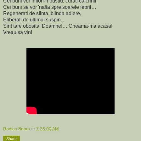
Cei buni vor inflori-n pustiu, curati ca crinii,
Cei buni se vor 'nalta spre soarele febril…
Regenerati de sfinta, blinda adiere,
Eliberati de ultimul suspin…
Sint tare obosita, Doamne!… Cheama-ma acasa!
Vreau sa vin!
Rodica Botan
at
7:23:00 AM
Share