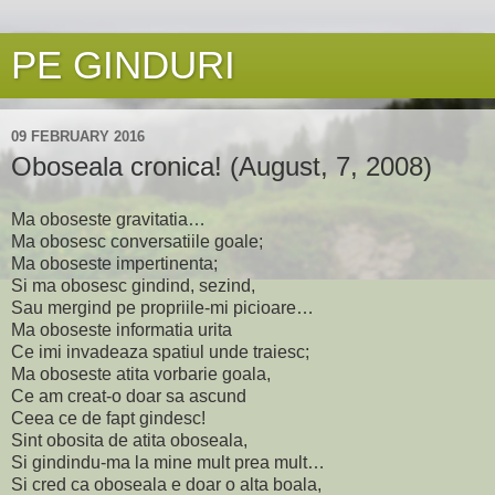
PE GINDURI
09 FEBRUARY 2016
Oboseala cronica! (August, 7, 2008)
Ma oboseste gravitatia…
Ma obosesc conversatiile goale;
Ma oboseste impertinenta;
Si ma obosesc gindind, sezind,
Sau mergind pe propriile-mi picioare…
Ma oboseste informatia urita
Ce imi invadeaza spatiul unde traiesc;
Ma oboseste atita vorbarie goala,
Ce am creat-o doar sa ascund
Ceea ce de fapt gindesc!
Sint obosita de atita oboseala,
Si gindindu-ma la mine mult prea mult…
Si cred ca oboseala e doar o alta boala,