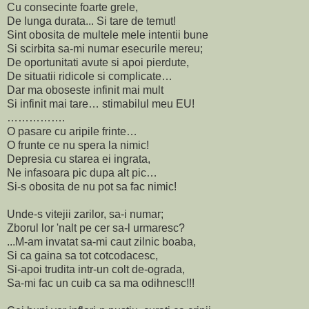
Cu consecinte foarte grele,
De lunga durata... Si tare de temut!
Sint obosita de multele mele intentii bune
Si scirbita sa-mi numar esecurile mereu;
De oportunitati avute si apoi pierdute,
De situatii ridicole si complicate…
Dar ma oboseste infinit mai mult
Si infinit mai tare… stimabilul meu EU!
…………….
O pasare cu aripile frinte…
O frunte ce nu spera la nimic!
Depresia cu starea ei ingrata,
Ne infasoara pic dupa alt pic…
Si-s obosita de nu pot sa fac nimic!
Unde-s vitejii zarilor, sa-i numar;
Zborul lor 'nalt pe cer sa-l urmaresc?
...M-am invatat sa-mi caut zilnic boaba,
Si ca gaina sa tot cotcodacesc,
Si-apoi trudita intr-un colt de-ograda,
Sa-mi fac un cuib ca sa ma odihnesc!!!