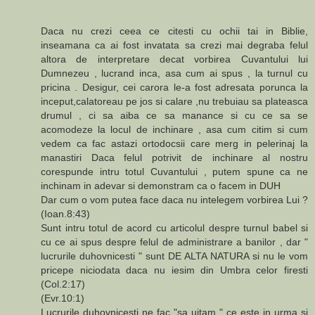
Daca nu crezi ceea ce citesti cu ochii tai in Biblie,
inseamana ca ai fost invatata sa crezi mai degraba felul
altora de interpretare decat vorbirea Cuvantului lui
Dumnezeu , lucrand inca, asa cum ai spus , la turnul cu
pricina . Desigur, cei carora le-a fost adresata porunca la
inceput,calatoreau pe jos si calare ,nu trebuiau sa plateasca
drumul , ci sa aiba ce sa manance si cu ce sa se
acomodeze la locul de inchinare , asa cum citim si cum
vedem ca fac astazi ortodocsii care merg in pelerinaj la
manastiri Daca felul potrivit de inchinare al nostru
corespunde intru totul Cuvantului , putem spune ca ne
inchinam in adevar si demonstram ca o facem in DUH
Dar cum o vom putea face daca nu intelegem vorbirea Lui ?
(Ioan.8:43)
Sunt intru totul de acord cu articolul despre turnul babel si
cu ce ai spus despre felul de administrare a banilor , dar "
lucrurile duhovnicesti " sunt DE ALTA NATURA si nu le vom
pricepe niciodata daca nu iesim din Umbra celor firesti
(Col.2:17)
(Evr.10:1)
Lucrurile duhovnicesti ne fac "sa uitam " ce este in urma si