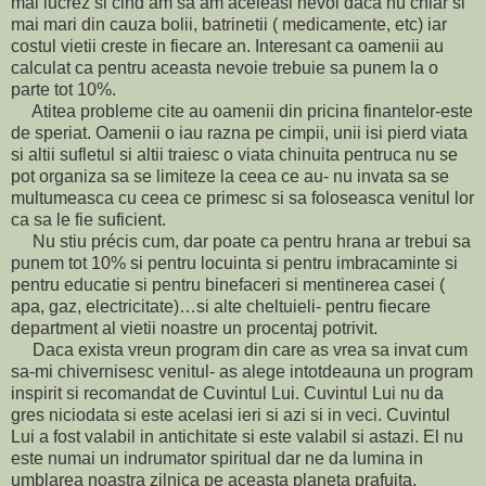
mai lucrez si cind am sa am aceleasi nevoi daca nu chiar si
mai mari din cauza bolii, batrinetii ( medicamente, etc) iar
costul vietii creste in fiecare an. Interesant ca oamenii au
calculat ca pentru aceasta nevoie trebuie sa punem la o
parte tot 10%.
Atitea probleme cite au oamenii din pricina finantelor-este
de speriat. Oamenii o iau razna pe cimpii, unii isi pierd viata
si altii sufletul si altii traiesc o viata chinuita pentruca nu se
pot organiza sa se limiteze la ceea ce au- nu invata sa se
multumeasca cu ceea ce primesc si sa foloseasca venitul lor
ca sa le fie suficient.
Nu stiu précis cum, dar poate ca pentru hrana ar trebui sa
punem tot 10% si pentru locuinta si pentru imbracaminte si
pentru educatie si pentru binefaceri si mentinerea casei (
apa, gaz, electricitate)…si alte cheltuieli- pentru fiecare
department al vietii noastre un procentaj potrivit.
Daca exista vreun program din care as vrea sa invat cum
sa-mi chivernisesc venitul- as alege intotdeauna un program
inspirit si recomandat de Cuvintul Lui. Cuvintul Lui nu da
gres niciodata si este acelasi ieri si azi si in veci. Cuvintul
Lui a fost valabil in antichitate si este valabil si astazi. El nu
este numai un indrumator spiritual dar ne da lumina in
umblarea noastra zilnica pe aceasta planeta prafuita.