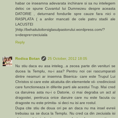
habar ce inseamna adevarata inchinare si sa nu intelegem
deloc ce spune Cuvantul lui Dumnezeu despre aceasta
DATORIE , deturnand fondurile spre cauze fara nici o
RASPLATA ( a anilor mancati de cele patru stadii ale
LACUSTEI
)http://behaituloilorsiglasulpastorului.wordpress.com/?
s=despre+zeciuiala
Reply
Rodica Botan
25 October, 2012 18:05
Nu stiu daca eu asa inteleg...a zecea parte din venituri se
ducea la Templu, nu-i asa? Pentru noi cei rascumparati
dintre neamuri ar insemna Biserica- care este Trupul Lui
Christos si care este alcatuita din elementele vii- credinciosii
care functioneaza in diferite parti ale acestui Trup. Mai cred
ca daruirea asta nu-i o Datorie, ci mai degraba un act al
dragostei, pentruca orice daruire care nu este facuta cu
dragoste nu este primita- si deci nu isi are rostul.
Dupa cite stiu de doua ori pe an daca nu ma insel evreii
trebuiau sa se duca la Templu. Nu cred ca din zeciuiala isi