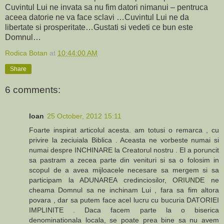
Cuvintul Lui ne invata sa nu fim datori nimanui – pentruca
aceea datorie ne va face sclavi …Cuvintul Lui ne da
libertate si prosperitate…Gustati si vedeti ce bun este
Domnul…
Rodica Botan
at
10:44:00 AM
Share
6 comments:
Ioan
25 October, 2012 15:11
Foarte inspirat articolul acesta. am totusi o remarca , cu
privire la zeciuiala Biblica . Aceasta ne vorbeste numai si
numai despre INCHINARE la Creatorul nostru . El a poruncit
sa pastram a zecea parte din venituri si sa o folosim in
scopul de a avea mijloacele necesare sa mergem si sa
participam la ADUNAREA credinciosilor, ORIUNDE ne
cheama Domnul sa ne inchinam Lui , fara sa fim altora
povara , dar sa putem face acel lucru cu bucuria DATORIEI
IMPLINITE . Daca facem parte la o biserica
denominationala locala, se poate prea bine sa nu avem