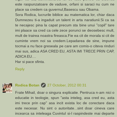
este raspunzatoare de vaduve, orfani si saraci nu cum ne
place sa credem ca guvernul,Basescu sau Obama.
Sora Rodica, lucrurile biblice au matematica lor, chiar daca
Dumnezeu ti-a ingaduit un talent in arta naratiunii.Si ca sa
te necajesc pina la capat precum sta bine unui "copil" tare
imi plaace sa cred ca cele zece porunci se deosebesc mult,
mult de trairea noastra fireasca.Fie ea cit de morala si cit de
cuminte vrem noi sa credem.Lepadarea de sine, impune
tocmai a nu face greseala pe care am comis-o citeva rinduri
mai sus, adica ASA CRED EU, ASTA IMI TRECE PRIN CAP,
ADICA EU....
Har si pace sfinta.
Reply
Rodica Botan
27 October, 2012 00:31
Frate Mihail, doar o singura explicatie. Pentruca n-am nici o
educatie in teologie, spun "asta inteleg, asa cred eu, asta
imi trece prin cap" asa incit exista loc de corectare daca
este necesar. Nu sint o autoritate...sint doar cineva care
incearca sa inteleaga Cuvintul si-l raspindeste mai departe