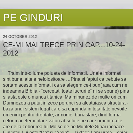
PE GINDURI
24 OCTOBER 2012
CE-MI MAI TRECE PRIN CAP...10-24-
2012
Traim intr-o lume poluata de informatii. Unele informatii
sint bune, altele nefolositoare …Pina si faptul ca trebuie sa
sortam aceste informatii ca sa alegem ce-i bun( asa cum ne
indeamna Biblia - “cercetati toate lucrurile“ ni se spune) pina
si asta este o munca titanica. Ma minunez de multe ori cum
Dumnezeu a putut in zece porunci sa alcatuiasca structura -
baza unui sistem legal care sa cuprinda in totalitate nevoile
omenirii pentru dreptate, armonie, bunastare, dind forma
celor mai elementare valori absolute pe care omenirea le
are de la coborirea lui Moise de pe Muntele Sinai incoace.
Cuvintul Lui este “Da” si “Amin” …si daca l-am urma – chiar