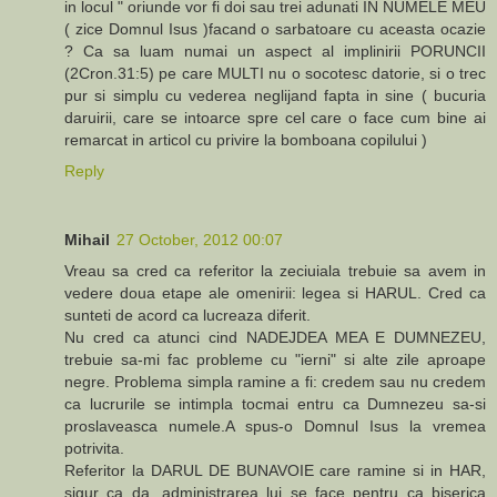
in locul " oriunde vor fi doi sau trei adunati IN NUMELE MEU
( zice Domnul Isus )facand o sarbatoare cu aceasta ocazie
? Ca sa luam numai un aspect al implinirii PORUNCII
(2Cron.31:5) pe care MULTI nu o socotesc datorie, si o trec
pur si simplu cu vederea neglijand fapta in sine ( bucuria
daruirii, care se intoarce spre cel care o face cum bine ai
remarcat in articol cu privire la bomboana copilului )
Reply
Mihail
27 October, 2012 00:07
Vreau sa cred ca referitor la zeciuiala trebuie sa avem in
vedere doua etape ale omenirii: legea si HARUL. Cred ca
sunteti de acord ca lucreaza diferit.
Nu cred ca atunci cind NADEJDEA MEA E DUMNEZEU,
trebuie sa-mi fac probleme cu "ierni" si alte zile aproape
negre. Problema simpla ramine a fi: credem sau nu credem
ca lucrurile se intimpla tocmai entru ca Dumnezeu sa-si
proslaveasca numele.A spus-o Domnul Isus la vremea
potrivita.
Referitor la DARUL DE BUNAVOIE care ramine si in HAR,
sigur ca da, administrarea lui se face pentru ca biserica