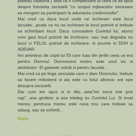
plateau calatoria ( asta ca o complectare la ceea ce ati spus
despre folosinta zeciuielii "cu scopul mijloacelor necesare
sa mergem sa participam la adunarea credinciosilor".
Mai cred ca daca locul unde ne inchinam este locul
lacustei...poate ca nu ne inchinam la locul potrivit si trebuie
sa schimbam locul. Daca cunoastem Cuvintul lui, atunci
vom gasi locul potrivit de inchinare- sau mai degraba nu
locul ci FELUL potrivit de inchinare- si anume in DUH si
ADEVAR.
Imi amintesc de copiii lui Eli care luau din jertfe ceea ce era
pentru Domnul. Dumnezeul nostru este unul viu si
atotstiutor- El gaseste solutii si pentru lacuste...
Mai cred ca pe linga zeciuiala care o dam Domnului, trebuie
sa facem milostenii si aia este cu totul altceva- est epe
desupra zeciuielii.
Dar cum am spus si in titlu...asta"imi trece mie prin
cap"...asa gindesc si asa inteleg eu Cuvintul Lui. Si invat
mereu...pentruca mereu este ceva nou care trebuie sa
adaug..sau sa schimb...
Reply