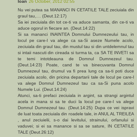
Ioan
26 October, 2012 02:55
Nu vei putea sa MANANCI IN CETATILE TALE zeciuiala din
graul tau,.... (Deut.12:17)
Sa iei zeciuiala din tot ce-ti va aduce samanta, din ce-ti va
aduce ogorul in fiecare an. (Deut.14:22)
Si sa mananci INAINTEA Domnului Dumnezeului tau, in
locul pe care-l va alege ca sa-Si aseze Numele acolo,
zeciuiala din graul tau, din mustul tau si din untdelemnul tau
si intaii nascuti din cireada si turma ta, ca SA TE INVETI sa
te temi intotdeauna de Domnul Dumnezeul tau.
(Deut.14:23) Poate, cand te va binecuvanta Domnul
Dumnezeul tau, drumul va fi prea lung ca sa-ti poti duce
zeciuiala acolo, din pricina departarii tale de locul pe care-l
va alege Domnul Dumnezeul tau ca sa-Si puna acolo
Numele Lui. (Deut.14:24)
Atunci, sa-ti prefaci zeciuiala in argint, sa strangi argintul
acela in mana si sa te duci la locul pe care-l va alege
Domnul Dumnezeul tau. (Deut.14:25) Dupa ce vei ispravi
de luat toata zeciuiala din roadele tale, in ANUL AL TREILEA
, anul zeciuielii, s-o dai levitului, strainului, orfanului si
vaduvei; si ei sa manance si sa se sature, IN CETATILE
TALE (Deut.26:12)