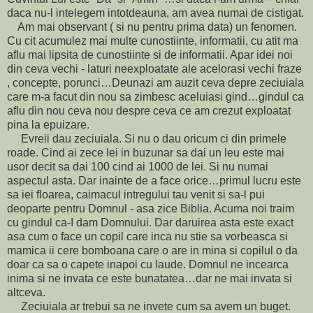
daca nu-l intelegem intotdeauna, am avea numai de cistigat.
Am mai observant ( si nu pentru prima data) un fenomen.
Cu cit acumulez mai multe cunostiinte, informatii, cu atit ma
aflu mai lipsita de cunostiinte si de informatii. Apar idei noi
din ceva vechi - laturi neexploatate ale acelorasi vechi fraze
, concepte, porunci…Deunazi am auzit ceva depre zeciuiala
care m-a facut din nou sa zimbesc aceluiasi gind…gindul ca
aflu din nou ceva nou despre ceva ce am crezut exploatat
pina la epuizare.
Evreii dau zeciuiala. Si nu o dau oricum ci din primele
roade. Cind ai zece lei in buzunar sa dai un leu este mai
usor decit sa dai 100 cind ai 1000 de lei. Si nu numai
aspectul asta. Dar inainte de a face orice…primul lucru este
sa iei floarea, caimacul intregului tau venit si sa-l pui
deoparte pentru Domnul - asa zice Biblia. Acuma noi traim
cu gindul ca-I dam Domnului. Dar daruirea asta este exact
asa cum o face un copil care inca nu stie sa vorbeasca si
mamica ii cere bomboana care o are in mina si copilul o da
doar ca sa o capete inapoi cu laude. Domnul ne incearca
inima si ne invata ce este bunatatea…dar ne mai invata si
altceva.
Zeciuiala ar trebui sa ne invete cum sa avem un buget.