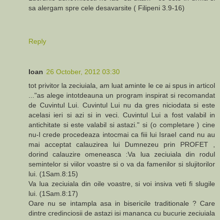
sa alergam spre cele desavarsite ( Filipeni 3.9-16)
Reply
Ioan
26 October, 2012 03:30
tot privitor la zeciuiala, am luat aminte le ce ai spus in articol
..."as alege intotdeauna un program inspirat si recomandat
de Cuvintul Lui. Cuvintul Lui nu da gres niciodata si este
acelasi ieri si azi si in veci. Cuvintul Lui a fost valabil in
antichitate si este valabil si astazi." si (o completare ) cine
nu-l crede procedeaza intocmai ca fiii lui Israel cand nu au
mai acceptat calauzirea lui Dumnezeu prin PROFET ,
dorind calauzire omeneasca :Va lua zeciuiala din rodul
semintelor si viilor voastre si o va da famenilor si slujitorilor
lui. (1Sam.8:15)
Va lua zeciuiala din oile voastre, si voi insiva veti fi slugile
lui. (1Sam.8:17)
Oare nu se intampla asa in bisericile traditionale ? Care
dintre credinciosii de astazi isi mananca cu bucurie zeciuiala