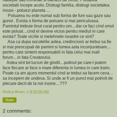
societatii incepe acolo. Distrugi familia, distrugi societatea
insasi - poluezi planeta …
Poluarea nu este numai sub forma de fum sau gaze sau
gunoi . Exista o forma de poluare si mai periculoasa.
Pamintul trebuie tinut curat pentru om…dar ce faci cind omul
este poluat…cind el devine vicios pentru mediul in care
exista? Toate viciile si metehnele noastre ce sint?
Asa ca dupa socotelile astea, credinciosii ar trebui sa fie
si mai preocupati de pamint si lumea asta inconjuratoare…
pentru care sintem responsabili in fata celui mai inalt
forum…in fata Creatorului.
Astea sint tot lucruri de gindit…putinul pe care-l putem
face fiecare ar face o mare diferenta in lumea in care traim.
Poate ca am ajuns momentul cind ar trebui sa facem ceva…
sa incepem de undeva. Si unde ar fi un punct mai potrivit de
plecare decit de la noi insine…???
Rodica Botan
at
8:56:00 AM
Share
2 comments: