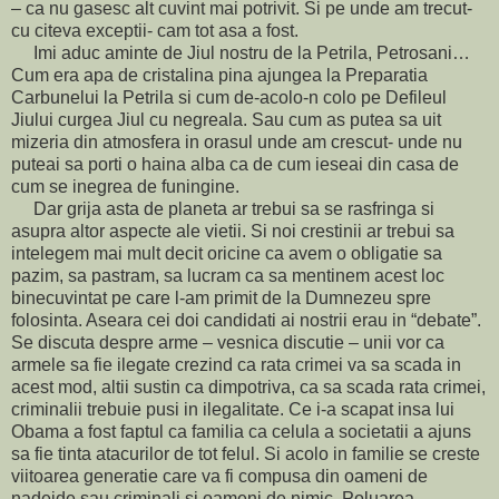
– ca nu gasesc alt cuvint mai potrivit. Si pe unde am trecut-
cu citeva exceptii- cam tot asa a fost.
Imi aduc aminte de Jiul nostru de la Petrila, Petrosani…
Cum era apa de cristalina pina ajungea la Preparatia
Carbunelui la Petrila si cum de-acolo-n colo pe Defileul
Jiului curgea Jiul cu negreala. Sau cum as putea sa uit
mizeria din atmosfera in orasul unde am crescut- unde nu
puteai sa porti o haina alba ca de cum ieseai din casa de
cum se inegrea de funingine.
Dar grija asta de planeta ar trebui sa se rasfringa si
asupra altor aspecte ale vietii. Si noi crestinii ar trebui sa
intelegem mai mult decit oricine ca avem o obligatie sa
pazim, sa pastram, sa lucram ca sa mentinem acest loc
binecuvintat pe care l-am primit de la Dumnezeu spre
folosinta. Aseara cei doi candidati ai nostrii erau in “debate”.
Se discuta despre arme – vesnica discutie – unii vor ca
armele sa fie ilegate crezind ca rata crimei va sa scada in
acest mod, altii sustin ca dimpotriva, ca sa scada rata crimei,
criminalii trebuie pusi in ilegalitate. Ce i-a scapat insa lui
Obama a fost faptul ca familia ca celula a societatii a ajuns
sa fie tinta atacurilor de tot felul. Si acolo in familie se creste
viitoarea generatie care va fi compusa din oameni de
nadejde sau criminali si oameni de nimic. Poluarea