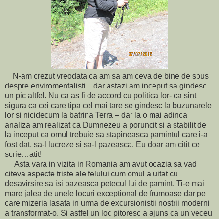
N-am crezut vreodata ca am sa am ceva de bine de spus
despre enviromentalisti…dar astazi am inceput sa gindesc
un pic altfel. Nu ca as fi de accord cu politica lor- ca sint
sigura ca cei care tipa cel mai tare se gindesc la buzunarele
lor si nicidecum la batrina Terra – dar la o mai adinca
analiza am realizat ca Dumnezeu a poruncit si a stabilit de
la inceput ca omul trebuie sa stapineasca pamintul care i-a
fost dat, sa-l lucreze si sa-l pazeasca. Eu doar am citit ce
scrie…atit!
Asta vara in vizita in Romania am avut ocazia sa vad
citeva aspecte triste ale felului cum omul a uitat cu
desavirsire sa isi pazeasca petecul lui de pamint. Ti-e mai
mare jalea de unele locuri exceptional de frumoase dar pe
care mizeria lasata in urma de excursionistii nostrii moderni
a transformat-o. Si astfel un loc pitoresc a ajuns ca un veceu