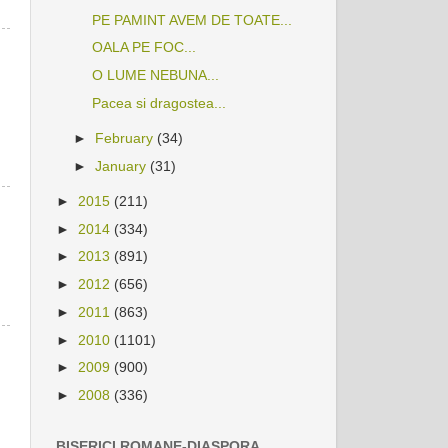
PE PAMINT AVEM DE TOATE...
OALA PE FOC...
O LUME NEBUNA...
Pacea si dragostea...
►
February
(34)
►
January
(31)
►
2015
(211)
►
2014
(334)
►
2013
(891)
►
2012
(656)
►
2011
(863)
►
2010
(1101)
►
2009
(900)
►
2008
(336)
BISERICI ROMANE-DIASPORA