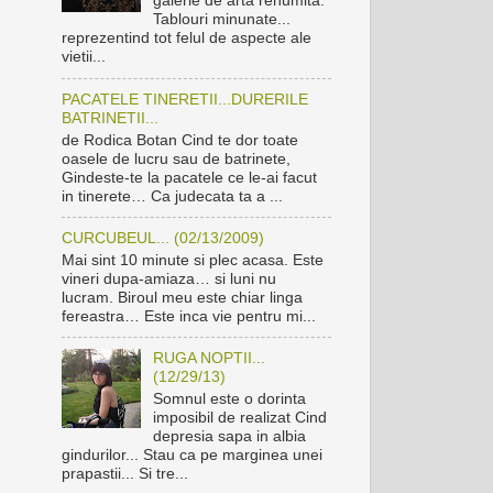
galerie de arta renumita.
Tablouri minunate...
reprezentind tot felul de aspecte ale
vietii...
PACATELE TINERETII...DURERILE
BATRINETII...
de Rodica Botan Cind te dor toate
oasele de lucru sau de batrinete,
Gindeste-te la pacatele ce le-ai facut
in tinerete… Ca judecata ta a ...
CURCUBEUL... (02/13/2009)
Mai sint 10 minute si plec acasa. Este
vineri dupa-amiaza… si luni nu
lucram. Biroul meu este chiar linga
fereastra… Este inca vie pentru mi...
RUGA NOPTII...
(12/29/13)
Somnul este o dorinta
imposibil de realizat Cind
depresia sapa in albia
gindurilor... Stau ca pe marginea unei
prapastii... Si tre...