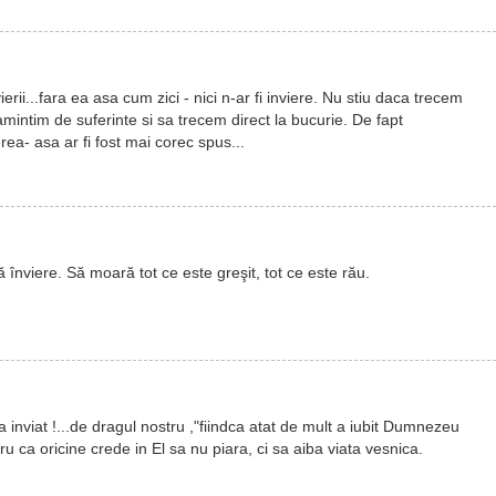
rii...fara ea asa cum zici - nici n-ar fi inviere. Nu stiu daca trecem
intim de suferinte si sa trecem direct la bucurie. De fapt
a- asa ar fi fost mai corec spus...
 înviere. Să moară tot ce este greşit, tot ce este rău.
a inviat !...de dragul nostru ,"fiindca atat de mult a iubit Dumnezeu
u ca oricine crede in El sa nu piara, ci sa aiba viata vesnica.