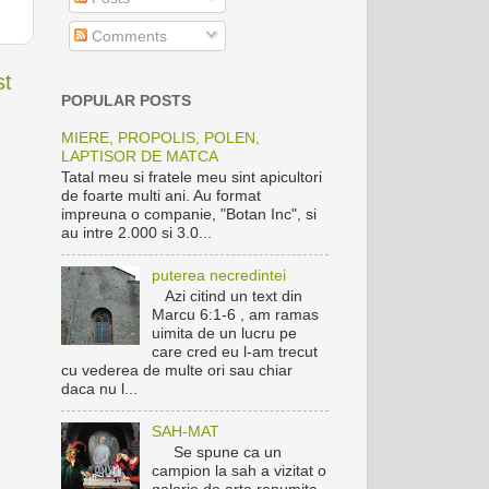
Comments
st
POPULAR POSTS
MIERE, PROPOLIS, POLEN,
LAPTISOR DE MATCA
Tatal meu si fratele meu sint apicultori
de foarte multi ani. Au format
impreuna o companie, "Botan Inc", si
au intre 2.000 si 3.0...
puterea necredintei
Azi citind un text din
Marcu 6:1-6 , am ramas
uimita de un lucru pe
care cred eu l-am trecut
cu vederea de multe ori sau chiar
daca nu l...
SAH-MAT
Se spune ca un
campion la sah a vizitat o