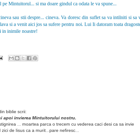
 pe Mintuitorul... si ma doare gindul ca odata le va spune...
neva sau stii despre... cineva. Va doresc din suflet sa va intilniti si sa 
lava si a venit aici jos sa sufere pentru noi. Lui Ii datoram toata dragost
si in inimile noastre!
 biblie scrii:
i apoi invierea Mintuitorului nostru.
tignirea ... moartea parca o trecem cu vederea caci desi ca sa invie
zici de Iisus ca a murit...pare nefiresc...