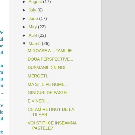
►
August
(17)
►
July
(6)
►
June
(17)
►
May
(22)
Pe
►
April
(22)
ul
▼
March
(26)
pe
MIROASE A... FAMILIE...
ul
DOUA PERSPECTIVE...
em
DUSMANII DIN NOI...
am
MERGETI...
nu
MA STIE PE NUME...
ii
..
GINDURI DE PASTE...
..
E VINERI...
ce
CE-AM RETINUT DE LA
de
TILHAR...
ul
VOI STITI CE INSEAMNA
PASTELE?
re