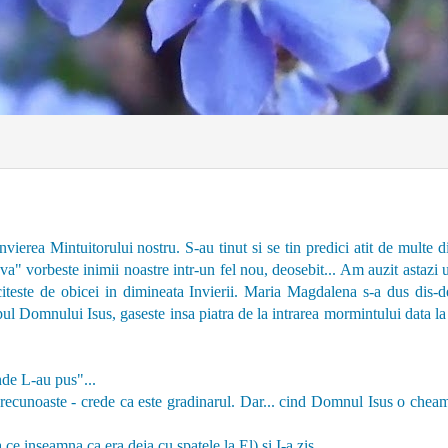
ierea Mintuitorului nostru. S-au tinut si se tin predici atit de multe d
ceva" vorbeste inimii noastre intr-un fel nou, deosebit... Am auzit astazi 
citeste de obicei in dimineata Invierii. Maria Magdalena s-a dus dis-d
ul Domnului Isus, gaseste insa piatra de la intrarea mormintului data la
nde L-au pus"...
 recunoaste - crede ca este gradinarul. Dar... cind Domnul Isus o chea
ce inseamna ca era deja cu spatele la El) si I-a zis...