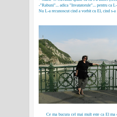
-"Rabuni"... adica "Invatatorule"... pentru ca L-
Nu L-a recunoscut cind a vorbit cu El, cind s-a ui
Ce ma bucura cel mai mult este ca El ma cuno