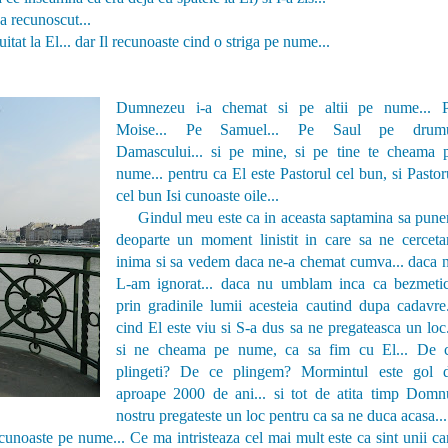
a recunoscut...
tat la El... dar Il recunoaste cind o striga pe nume...
Dumnezeu i-a chemat si pe altii pe nume... 
Moise... Pe Samuel... Pe Saul pe drum
Damascului... si pe mine, si pe tine te cheama 
nume... pentru ca El este Pastorul cel bun, si Pastor
cel bun Isi cunoaste oile...
Gindul meu este ca in aceasta saptamina sa pun
deoparte un moment linistit in care sa ne cercet
inima si sa vedem daca ne-a chemat cumva... daca 
L-am ignorat... daca nu umblam inca ca bezmetic
prin gradinile lumii acesteia cautind dupa cadavre.
cind El este viu si S-a dus sa ne pregateasca un loc.
si ne cheama pe nume, ca sa fim cu El... De 
plingeti? De ce plingem? Mormintul este gol 
aproape 2000 de ani... si tot de atita timp Domn
nostru pregateste un loc pentru ca sa ne duca acasa...
aste pe nume... Ce ma intristeaza cel mai mult este ca sint unii ca