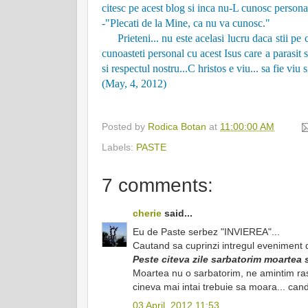
citesc pe acest blog si inca nu-L cunosc personal
-"Plecati de la Mine, ca nu va cunosc."
Prieteni... nu este acelasi lucru daca stii pe ci
cunoasteti personal cu acest Isus care a parasit s
si respectul nostru...C hristos e viu... sa fie viu 
(May, 4, 2012)
Posted by
Rodica Botan
at
11:00:00 AM
Labels:
PASTE
7 comments:
cherie
said...
Eu de Paste serbez "INVIEREA"...
Cautand sa cuprinzi intregul eveniment din
Peste citeva zile sarbatorim moartea s
Moartea nu o sarbatorim, ne amintim ras
cineva mai intai trebuie sa moara... cand 
03 April, 2012 11:53