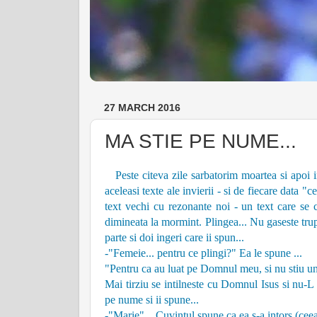
27 MARCH 2016
MA STIE PE NUME...
Peste citeva zile sarbatorim moartea si apoi inv
aceleasi texte ale invierii - si de fiecare data "
text vechi cu rezonante noi - un text care se 
dimineata la mormint. Plingea... Nu gaseste trup
parte si doi ingeri care ii spun...
-"Femeie... pentru ce plingi?" Ea le spune ...
"Pentru ca au luat pe Domnul meu, si nu stiu u
Mai tirziu se intilneste cu Domnul Isus si nu-L
pe nume si ii spune...
-"Marie"... Cuvintul spune ca ea s-a intors (ceea 