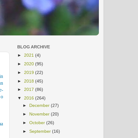
BLOG ARCHIVE
►
2021
(4)
►
2020
(95)
►
2019
(22)
in
►
2018
(45)
un
►
2017
(86)
e-
 o
▼
2016
(264)
►
December
(27)
►
November
(20)
►
October
(26)
ma
►
September
(16)