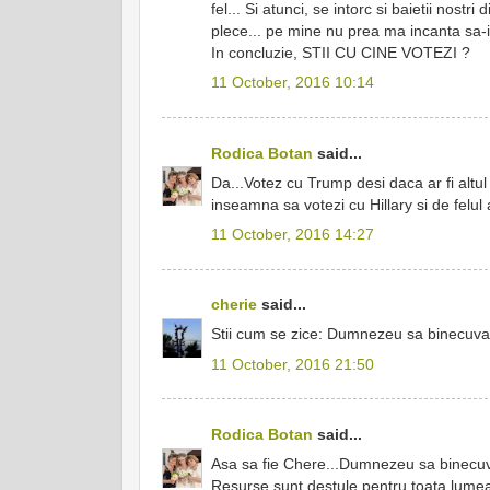
fel... Si atunci, se intorc si baietii nost
plece... pe mine nu prea ma incanta sa-i 
In concluzie, STII CU CINE VOTEZI ?
11 October, 2016 10:14
Rodica Botan
said...
Da...Votez cu Trump desi daca ar fi altu
inseamna sa votezi cu Hillary si de felu
11 October, 2016 14:27
cherie
said...
Stii cum se zice: Dumnezeu sa binecuvan
11 October, 2016 21:50
Rodica Botan
said...
Asa sa fie Chere...Dumnezeu sa binecuvi
Resurse sunt destule pentru toata lumea -