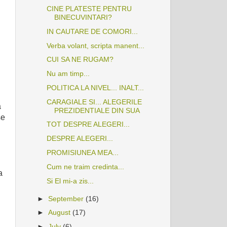
CINE PLATESTE PENTRU
BINECUVINTARI?
IN CAUTARE DE COMORI...
Verba volant, scripta manent...
CUI SA NE RUGAM?
Nu am timp...
POLITICA LA NIVEL... INALT...
CARAGIALE SI... ALEGERILE
a
PREZIDENTIALE DIN SUA
se
TOT DESPRE ALEGERI...
DESPRE ALEGERI...
PROMISIUNEA MEA...
Cum ne traim credinta...
a
Si El mi-a zis...
►
September
(16)
►
August
(17)
►
July
(6)