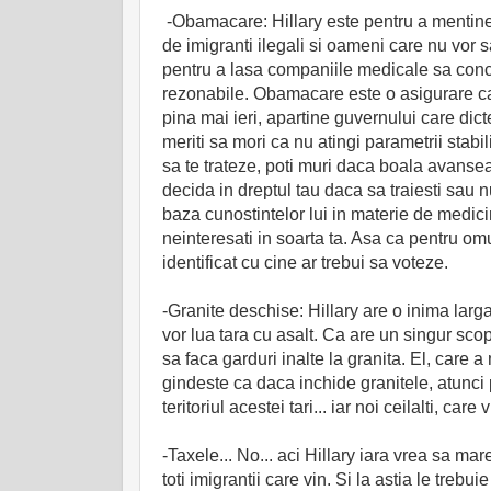
-Obamacare: Hillary este pentru a mentine 
de imigranti ilegali si oameni care nu vor
pentru a lasa companiile medicale sa concu
rezonabile. Obamacare este o asigurare car
pina mai ieri, apartine guvernului care di
meriti sa mori ca nu atingi parametrii stabi
sa te trateze, poti muri daca boala avansea
decida in dreptul tau daca sa traiesti sau 
baza cunostintelor lui in materie de medicina
neinteresati in soarta ta. Asa ca pentru omul
identificat cu cine ar trebui sa voteze.
-Granite deschise: Hillary are o inima larga: 
vor lua tara cu asalt. Ca are un singur sco
sa faca garduri inalte la granita. El, care a 
gindeste ca daca inchide granitele, atunci
teritoriul acestei tari... iar noi ceilalti, c
-Taxele... No... aci Hillary iara vrea sa ma
toti imigrantii care vin. Si la astia le treb