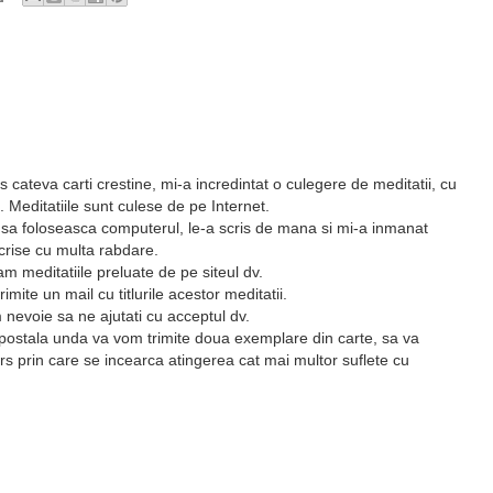
is cateva carti crestine, mi-a incredintat o culegere de meditatii, cu
 Meditatiile sunt culese de pe Internet.
iind sa foloseasca computerul, le-a scris de mana si mi-a inmanat
crise cu multa rabdare.
m meditatiile preluate de pe siteul dv.
rimite un mail cu titlurile acestor meditatii.
evoie sa ne ajutati cu acceptul dv.
postala unda va vom trimite doua exemplare din carte, sa va
s prin care se incearca atingerea cat mai multor suflete cu