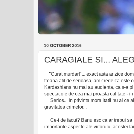
10 OCTOBER 2016
CARAGIALE SI... ALE
"Curat murdar!"... exact asta ar zice domnul
treaba atit de serioasa, am crede ca este or
Kardashians nu mai au audienta, ca s-a plict
spectacole de cea mai proasta calitate - in
Serios... in privinta moralitatii nu ai ce a
gravitatea crimelor...
Ce-i de facut? Banuiesc ca ar trebui sa ne
importante aspecte ale viitorului acestei tari;