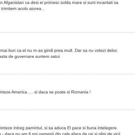
ri din Afganistan ca desi ei primesc solda mare si sunt incantati sa
trimitem acolo aiurea...
l mai bun ca el nu m-as gindi prea mult. Dar sa nu votezi deloc
l asta de guvernare suntem satui.
teze America .... si daca se poate si Romania !
nteze intreg pamintul, si sa aduca El pace si buna intelegere.
 daca nu am fi noi oamenii din cale afara de rai si plini de vicii.