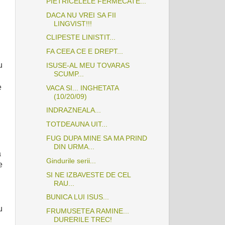
PIETRICELELE FERMECATE...
DACA NU VREI SA FII
LINGVIST!!!
CLIPESTE LINISTIT...
FA CEEA CE E DREPT...
u
ISUSE-AL MEU TOVARAS
SCUMP...
e
VACA SI... INGHETATA
(10/20/09)
INDRAZNEALA...
TOTDEAUNA UIT...
FUG DUPA MINE SA MA PRIND
DIN URMA...
a
Gindurile serii...
e
SI NE IZBAVESTE DE CEL
RAU...
BUNICA LUI ISUS...
u
FRUMUSETEA RAMINE...
DURERILE TREC!