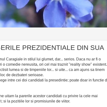
GERILE PREZIDENTIALE DIN SUA
 Caragiale in stilul lui glumet, dar... serios. Daca nu ar fi o
i o comedie nereusita, ori cel mai traznit "reality show" existent.
isit lumea si de timpeniile lor... si uite... ca am ajuns sa tinem
 loc de dezbateri serioase.
lege intre cei doi candidati la presedintie; poate doar in functie 
 uitam la parerile acestor candidati cu privire la cele mai
 si la pozitiile lor si promisiunile de viitor.