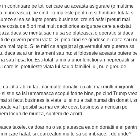
in continuare pe toti cei care au aceasta asigurare (o multime
 sa munceasca), pe cind Trump este pentru o schimbare totala si
reze si sa se lupte pentru business, creind asfel preturi mai
e costa de 5 ori mai mult decit orice asigurare care a existat
cteaza daca se merita sau nu sa se plateasca o operatie si daca
liti de guvern pentru viata. Si pina cind se gindesc ei daca sau n
za mai rapid. Si te miri ce angajat al guvernului are puterea sa
nu, daca sa ai un tratament sau nu; si foloseste aceasta putere p
 sau lipsa lor. Esti total la mina unor functionari nepregatiti si
 care isi pretuieste viata lui sau a familiei lui, nu e greu de
cu cit arabii ii fac mai multe donatii, cu atit mai multi imigranti
p si stie sa isi urmareasca scopul foarte bine, pe cind Trump vre
mai si facut business la viata lui si nu a trait numai din donatii, s
 poate va fi posibil sa mai existe ceva business american pe
are vrem locuri de munca, suntem de acord.
reasca taxele, ca doar nu o sa plateasca ea din donatiile ei pentr
uie mincare halal, si cearceafuri multe sa se imbrace... de unde?