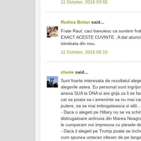
11 October, 2016 03:55
Rodica Botan
said...
Frate Raul, caci banuiesc ca suntem fra
EXACT ACESTE CUVINTE . A dat atunci un
intrebata din nou.
11 October, 2016 06:10
cherie
said...
Sunt foarte interesata de rezultatul alege
alegerile astea. Eu personal sunt ingrijo
anexa SUA la DNA si are grija za li se fac
cat sa poata sa-i ameninte sa nu mai candi
putere, sa se mai imbogateasca si altii.
- Daca o alegeti pe Hillary nu se va schi
distrugatoare antirusa din Marea Neagr
le cumparam noi impreuna cu piesele de
- Daca il alegeti pe Trump poate se inche
cum spunea untaran olteam de pe langa D