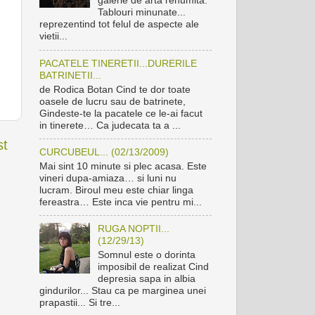
galerie de arta renumita.
Tablouri minunate...
reprezentind tot felul de aspecte ale
vietii...
PACATELE TINERETII...DURERILE
BATRINETII...
de Rodica Botan Cind te dor toate
oasele de lucru sau de batrinete,
Gindeste-te la pacatele ce le-ai facut
in tinerete… Ca judecata ta a ...
st
CURCUBEUL... (02/13/2009)
Mai sint 10 minute si plec acasa. Este
vineri dupa-amiaza… si luni nu
lucram. Biroul meu este chiar linga
fereastra… Este inca vie pentru mi...
RUGA NOPTII...
(12/29/13)
Somnul este o dorinta
imposibil de realizat Cind
depresia sapa in albia
gindurilor... Stau ca pe marginea unei
prapastii... Si tre...