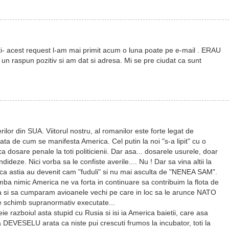
ti- acest request l-am mai primit acum o luna poate pe e-mail . ERAU
 raspun pozitiv si am dat si adresa. Mi se pre ciudat ca sunt
rilor din SUA. Viitorul nostru, al romanilor este forte legat de
rata de cum se manifesta America. Cel putin la noi "s-a lipit" cu o
a dosare penale la toti politicienii. Dar asa... dosarele usurele, doar
deze. Nici vorba sa le confiste averile.... Nu ! Dar sa vina altii la
..ca astia au devenit cam "fuduli" si nu mai asculta de "NENEA SAM".
mba nimic America ne va forta in continuare sa contribuim la flota de
a si sa cumparam avioanele vechi pe care in loc sa le arunce NATO
 schimb supranormativ executate...
ie razboiul asta stupid cu Rusia si isi ia America baietii, care asa
EVESELU arata ca niste pui crescuti frumos la incubator, toti la