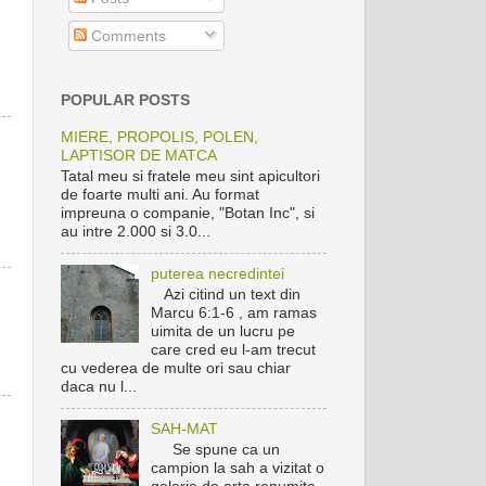
Comments
POPULAR POSTS
MIERE, PROPOLIS, POLEN,
LAPTISOR DE MATCA
Tatal meu si fratele meu sint apicultori
de foarte multi ani. Au format
impreuna o companie, "Botan Inc", si
au intre 2.000 si 3.0...
puterea necredintei
Azi citind un text din
Marcu 6:1-6 , am ramas
uimita de un lucru pe
care cred eu l-am trecut
cu vederea de multe ori sau chiar
daca nu l...
SAH-MAT
Se spune ca un
campion la sah a vizitat o