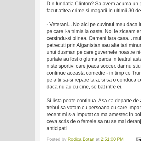
Din fundatia Clinton? Sa avem acuma un pic
facut atitea crime si magarii in ultimii 30 de an
- Veterani... No aici pe cuvintul meu daca in
pe care i-a trimis la oaste. Noi le ziceam er
cersindu-si piinea. Oameni fara casa... mul
petrecuti prin Afganistan sau alte tari minun
unui dusman pe care guvernele noastre nici 
purtate au fost o gluma parca in teatrul as
niste sportivi care joaca soccer, dar nu sti
continue aceasta comedie - in timp ce Trump
pe altii sa-si repare tara, si sa o conduca c
daca nu au cu cine, se bat intre ei.
Si lista poate continua. Asa ca departe de 
trebui sa votam cu persoana cu care impart
recent mi s-a imputat ca ma amestec in polit
ceva scris de o femeie sa nu se mai der
anticipat!
Posted by
Rodica Botan
at
2:51:00 PM