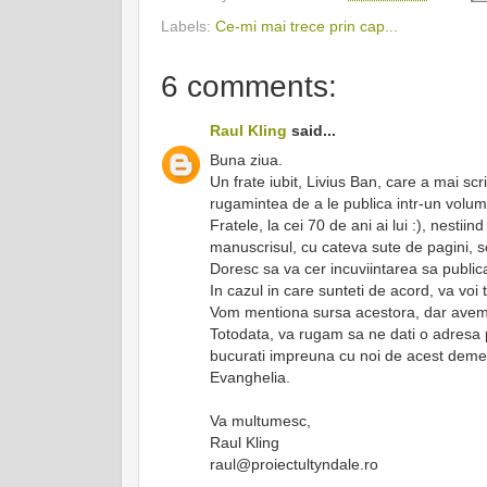
Labels:
Ce-mi mai trece prin cap...
6 comments:
Raul Kling
said...
Buna ziua.
Un frate iubit, Livius Ban, care a mai scr
rugamintea de a le publica intr-un volum.
Fratele, la cei 70 de ani ai lui :), nest
manuscrisul, cu cateva sute de pagini, s
Doresc sa va cer incuviintarea sa publica
In cazul in care sunteti de acord, va voi t
Vom mentiona sursa acestora, dar avem n
Totodata, va rugam sa ne dati o adresa 
bucurati impreuna cu noi de acest demer
Evanghelia.
Va multumesc,
Raul Kling
raul@proiectultyndale.ro