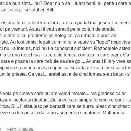
 de bun simt... nu? Doar nu o sa ii luam banii ei, pentru care a
i; si ea... si sotul ei, Bill...
 istoria lumii a fost vreo tara care s-a purtat mai josnic cu tinerii
oi pe vremuri. Astazi ii vad saracii pe la colturi de strada
ti dintre ei cu probleme psihologice, ca urmare a unor ani
ate. Au fost trimisi legati cu miinile la spate sa "lupte" impotriva
nu l-a inteles, nici nu l-a cunoscut suficient. Razboaiele astea
ta la scena deschisa - care este lumea confuza in care traim. Ca
u care e poarta la care trebuie sa dea gol... Acuma Hillary vrea s
 vrea sa aduca acasa copiii, sa isi vada de viata lor si sa ii la
um le prieste. Ca vezi... arabii astia de cind lumea s-au batut - si
a vota pe cineva care nu are valori morale... ma gindesc ca ar
asim aceleasi idealuri. Zic si eu ca o simpla femeie ce sunt - c
ica. Si... ii sfatuiesc pe barbatii care se burzuluiesc cind citesc
anjeze sa dea pe aici daca au asemenea simptome. Multumesc