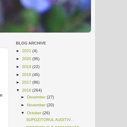
BLOG ARCHIVE
►
2021
(4)
►
2020
(95)
►
2019
(22)
►
2018
(45)
►
2017
(86)
▼
2016
(264)
de
►
December
(27)
►
November
(20)
▼
October
(26)
SUPOZITORUL AUDITIV...