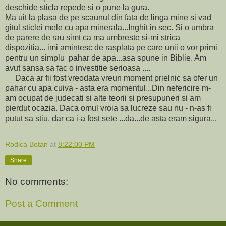
deschide sticla repede si o pune la gura.
Ma uit la plasa de pe scaunul din fata de linga mine si vad
gitul sticlei mele cu apa minerala...Inghit in sec. Si o umbra
de parere de rau simt ca ma umbreste si-mi strica
dispozitia... imi amintesc de rasplata pe care unii o vor primi
pentru un simplu pahar de apa...asa spune in Biblie. Am
avut sansa sa fac o investitie serioasa ....
Daca ar fii fost vreodata vreun moment prielnic sa ofer un
pahar cu apa cuiva - asta era momentul...Din nefericire m-
am ocupat de judecati si alte teorii si presupuneri si am
pierdut ocazia. Daca omul vroia sa lucreze sau nu - n-as fi
putut sa stiu, dar ca i-a fost sete ...da...de asta eram sigura...
Rodica Botan
at
8:22:00 PM
Share
No comments:
Post a Comment