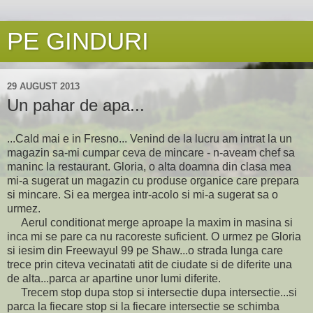
PE GINDURI
29 AUGUST 2013
Un pahar de apa...
...Cald mai e in Fresno... Venind de la lucru am intrat la un
magazin sa-mi cumpar ceva de mincare - n-aveam chef sa
maninc la restaurant. Gloria, o alta doamna din clasa mea
mi-a sugerat un magazin cu produse organice care prepara
si mincare. Si ea mergea intr-acolo si mi-a sugerat sa o
urmez.
Aerul conditionat merge aproape la maxim in masina si
inca mi se pare ca nu racoreste suficient. O urmez pe Gloria
si iesim din Freewayul 99 pe Shaw...o strada lunga care
trece prin citeva vecinatati atit de ciudate si de diferite una
de alta...parca ar apartine unor lumi diferite.
Trecem stop dupa stop si intersectie dupa intersectie...si
parca la fiecare stop si la fiecare intersectie se schimba