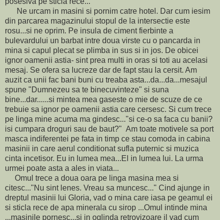
posesiva pe sticla rece...
Ne urcam in masini si pornim catre hotel. Dar cum iesim
din parcarea magazinului stopul de la intersectie este
rosu...si ne oprim. Pe insula de ciment fierbinte a
bulevardului un barbat intre doua virste cu o pancarda in
mina si capul plecat se plimba in sus si in jos. De obicei
ignor oamenii astia- sint prea multi in oras si toti au acelasi
mesaj. Se ofera sa lucreze dar de fapt stau la cersit. Am
auzit ca unii fac bani buni cu treaba asta...da...da...mesajul
spune "Dumnezeu sa te binecuvinteze" si suna
bine...dar......si mintea mea gaseste o mie de scuze de ce
trebuie sa ignor pe oamenii astia care cersesc. Si cum trece
pe linga mine acuma ma gindesc..."si ce-o sa faca cu banii?
isi cumpara droguri sau de baut?" Am toate motivele sa port
masca indiferentei pe fata in timp ce stau comoda in cabina
masinii in care aerul conditionat sufla puternic si muzica
cinta incetisor. Eu in lumea mea...El in lumea lui. La urma
urmei poate asta a ales in viata...
Omul trece a doua oara pe linga masina mea si
citesc..."Nu sint lenes. Vreau sa muncesc..." Cind ajunge in
dreptul masinii lui Gloria, vad o mina care iasa pe geamul ei
si sticla rece de apa minerala cu sirop ...Omul intinde mina
...masinile pornesc...si in oglinda retrovizoare il vad cum