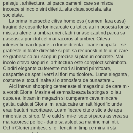
peisajul, arhitectura...si parca oamenii care se misca
incoace si incolo sint diferiti...alta clasa sociala, alta
societate...
La prima intersectie citiva homeless ( oameni fara casa)
tragind de cosurile lor incarcate cu tot ce au in posesia lor se
miscau alene la umbra unei cladiri uriase cautind parca sa
gaseasca punctul cel mai racoros al umbrei. Citeva
intersectii mai departe - o lume diferita...foarte ocupata... se
grabeste in toate directiile si poti sa recunosti in felul in care
se grabesc ca au scopuri precise si planuri concrete. Mai
incolo citeva stopuri si arhitectura este complect schimbata.
Cladiri elegante cu ferestre mari si intrari primitoare,
despartite de spatii verzi si flori multicolore...Lume eleganta ,
costume si tocuri inalte si o atmosfera de bunastare...
Aici intr-un shopping center este si magazinul de care mi-
a vorbit Gloria. Masina ei semnalizeaza la stinga si o iau
dupa ea. Intram in magazin si cumparam ceva mincare
gatita, calda si Gloria imi arata catre un raft frigorific unde
erau bauturi racoritoare. Luam fiecare cite o sticla de apa
minerala cu sirop. Mi-e cald si mi-e sete si parca as vrea sa
ma racoresc pe loc - dar o sa astept sa maninc mai intii.
Ochii Gloriei zimbesc si ei fericiti in timp ce mina ii sta