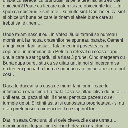
umbla cu steaua, cu brundusii, si pe la tara mai stiu eu cite
obiceiuri? Poate ca fiecare catun isi are obiceiurile lui…Unii
spun ca obiceiurile sint rele…si multe sint. Dar, zic eu ca sint
si obiceiuri bune pe care le tinem si altele bune care ar
trebui sa le tinem…
Unde m-am nascut eu , in Valea Jiului taranii se numeau
momirlani, iar noua, orasenilor ne spuneau barabe. Oameni
aprigi momirlanii astia…Tatal meu imi povestea ca in
copilarie un momirlan din Petrila a retezat cu coasa capul
unuia care a sarit gardul si a furat 3 prune. Cind mergeam cu
Buna dupa bureti stiu ca se uitau urit la noi si incercam sa
nu trecem prin iarba lor- ca spuneau ca o incurcam si n-o pot
cosi…
Daca te duceai la o casa de momirlani, primii care te
intimpinau erau ciinii. La toata casa se aflau citiva dulai rai…
unii erau cu paza si altii ii tineau pentruca pazeau cu ei
turmele de oi. Si ciinii astia isi cunosteau proprietatea - si nu
erau prietenosi cu nimeni decit cu stapinul lor.
Dar in seara Craciunului si cele citeva zile care urmau…
momirlanii isi legau ciinii si ii inchideau in grajduri, ca