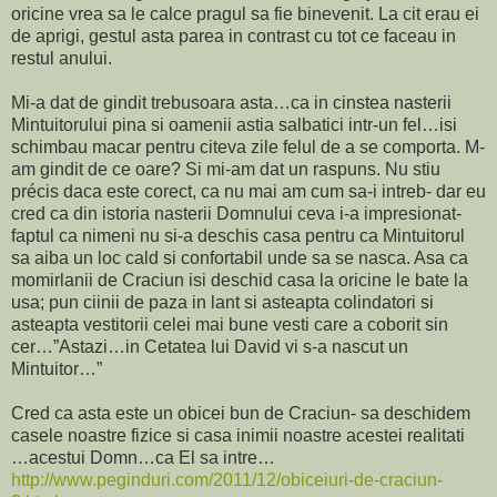
oricine vrea sa le calce pragul sa fie binevenit. La cit erau ei
de aprigi, gestul asta parea in contrast cu tot ce faceau in
restul anului.
Mi-a dat de gindit trebusoara asta…ca in cinstea nasterii
Mintuitorului pina si oamenii astia salbatici intr-un fel…isi
schimbau macar pentru citeva zile felul de a se comporta. M-
am gindit de ce oare? Si mi-am dat un raspuns. Nu stiu
précis daca este corect, ca nu mai am cum sa-i intreb- dar eu
cred ca din istoria nasterii Domnului ceva i-a impresionat-
faptul ca nimeni nu si-a deschis casa pentru ca Mintuitorul
sa aiba un loc cald si confortabil unde sa se nasca. Asa ca
momirlanii de Craciun isi deschid casa la oricine le bate la
usa; pun ciinii de paza in lant si asteapta colindatori si
asteapta vestitorii celei mai bune vesti care a coborit sin
cer…”Astazi…in Cetatea lui David vi s-a nascut un
Mintuitor…”
Cred ca asta este un obicei bun de Craciun- sa deschidem
casele noastre fizice si casa inimii noastre acestei realitati
…acestui Domn…ca El sa intre…
http://www.peginduri.com/2011/12/obiceiuri-de-craciun-