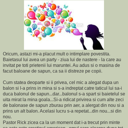
Oricum, astazi mi-a placut mult o intimplare povestita.
Baietasul lui avea un party - ziua lui de nastere - la care au
invitat pe toti prietenii lui maruntei. Au adus si o masina de
facut baloane de sapun, ca sa ii distreze pe copii.
Cum statea deoparte si ii privea, cel mic a alegat dupa un
balon si l-a prins in mina si s-a indreptat catre taticul lui sa-i
duca balonul de sapun...dar...balonul s-a spart si baietelul se
uita mirat la mina goala...Si-a ridicat privirea si cum alte zeci
de balonase de sapun zburau prin aer, a alergat din nou si a
prins un alt balon. Acelasi lucru s-a repetat...din nou...si din
nou.
Pastor Rick zicea ca la un moment dat i-a trecut prin minte