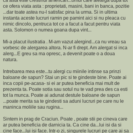
ca asta este crestinul american...omul care alearga dupa tot
ce ofera viata asta : proprietati, masini, bani in banca, pozitie
...dar toate astea nu-l satisfac pina la urma. Si in ultima
instanta aceste lucruri ramin pe pamint aici si nu pleaca cu
nimic dincolo, pentruca tot ce a facut a facut pentru viata
asta. Solomon o numea goana dupa vint...
Mi-a placut ilustratia . M-am vazut alergind...ca nu vreau sa
vorbesc de alergarea altora. N-ar fi drept. Am alergat si inca
alerg...E greu sa ma opresc, a devenit poate o a doua
natura.
Intrebarea mea este...tu alergi cu miinile intinse sa prinzi
baloane de sapun? Stai un pic si te gindeste bine. Poate ai
inca copii pe-acasa- si ei ar putea beneficia mai mult de
prezenta ta. Poate sotia sau sotul nu te vad prea des ca esti
tot la munca. Poate ai adunat destule baloane de sapun
...poate merita sa te gindesti sa aduni lucruri pe care nu le
maninca moliile sau rugina...
Sintem in prag de Craciun. Poate , poate stii pe cineva care
ar putea beneficia de darnicia ta. Ca cine da...lui isi da si
cine face...lui isi face. Intr-o zi, singurele lucruri pe care ai sa