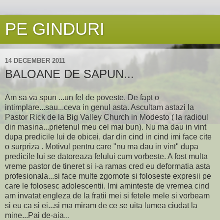
PE GINDURI
14 DECEMBER 2011
BALOANE DE SAPUN...
Am sa va spun ...un fel de poveste. De fapt o
intimplare...sau...ceva in genul asta. Ascultam astazi la
Pastor Rick de la Big Valley Church in Modesto ( la radioul
din masina...prietenul meu cel mai bun). Nu ma dau in vint
dupa predicile lui de obicei, dar din cind in cind imi face cite
o surpriza . Motivul pentru care "nu ma dau in vint" dupa
predicile lui se datoreaza felului cum vorbeste. A fost multa
vreme pastor de tineret si i-a ramas cred eu deformatia asta
profesionala...si face multe zgomote si foloseste expresii pe
care le folosesc adolescentii. Imi aminteste de vremea cind
am invatat engleza de la fratii mei si fetele mele si vorbeam
si eu ca si ei...si ma miram de ce se uita lumea ciudat la
mine...Pai de-aia...