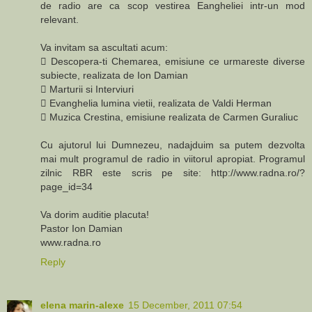
de radio are ca scop vestirea Eangheliei intr-un mod
relevant.
Va invitam sa ascultati acum:
 Descopera-ti Chemarea, emisiune ce urmareste diverse
subiecte, realizata de Ion Damian
 Marturii si Interviuri
 Evanghelia lumina vietii, realizata de Valdi Herman
 Muzica Crestina, emisiune realizata de Carmen Guraliuc
Cu ajutorul lui Dumnezeu, nadajduim sa putem dezvolta
mai mult programul de radio in viitorul apropiat. Programul
zilnic RBR este scris pe site: http://www.radna.ro/?
page_id=34
Va dorim auditie placuta!
Pastor Ion Damian
www.radna.ro
Reply
elena marin-alexe
15 December, 2011 07:54