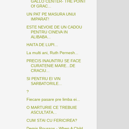
GALLO CENTER- THE POINT
Of GRAC...
UN PAT PE MASURA UNUI
IMPARAT!
ESTE NEVOIE DE UN CADOU
PENTRU CINEVA IN
ALIBABA...
HAITA DE LUPI...
La multi ani, Ruth Pernesh...
PRECIS INAUNTRU SE FACE
CURATENIE MARE...DE
CRACIU...
SI PENTRU EI VIN
SARBATORILE...
?
Fiecare pasare pre limba ei...
O MARTURIE CE TREBUIE
ASCULTATA...
CUM STAI CU FERICIREA?
Demis Roussos - When A Child