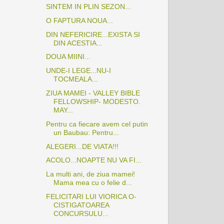
SINTEM IN PLIN SEZON...
O FAPTURA NOUA...
DIN NEFERICIRE...EXISTA SI
DIN ACESTIA...
DOUA MIINI...
UNDE-I LEGE...NU-I
TOCMEALA...
ZIUA MAMEI - VALLEY BIBLE
FELLOWSHIP- MODESTO.
MAY...
Pentru ca fiecare avem cel putin
un Baubau: Pentru...
ALEGERI...DE VIATA!!!
ACOLO...NOAPTE NU VA FI...
La multi ani, de ziua mamei!
Mama mea cu o felie d...
FELICITARI LUI VIORICA O-
CISTIGATOAREA
CONCURSULU...