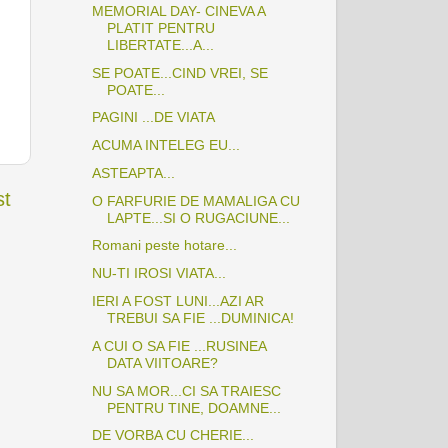
MEMORIAL DAY- CINEVA A
PLATIT PENTRU
LIBERTATE...A...
SE POATE...CIND VREI, SE
POATE...
PAGINI ...DE VIATA
ACUMA INTELEG EU...
ASTEAPTA...
st
O FARFURIE DE MAMALIGA CU
LAPTE...SI O RUGACIUNE...
Romani peste hotare...
NU-TI IROSI VIATA...
IERI A FOST LUNI...AZI AR
TREBUI SA FIE ...DUMINICA!
A CUI O SA FIE ...RUSINEA
DATA VIITOARE?
NU SA MOR...CI SA TRAIESC
PENTRU TINE, DOAMNE...
DE VORBA CU CHERIE...