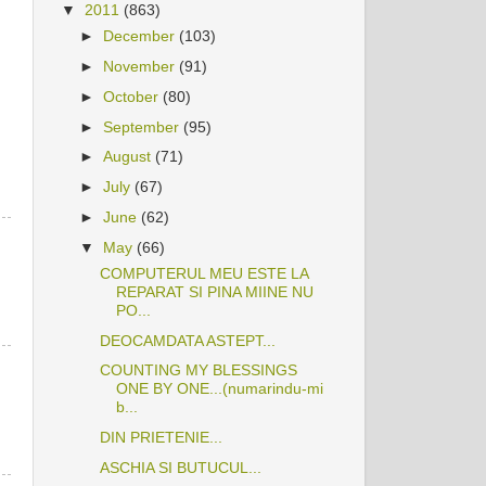
▼
2011
(863)
►
December
(103)
►
November
(91)
►
October
(80)
►
September
(95)
►
August
(71)
►
July
(67)
►
June
(62)
▼
May
(66)
COMPUTERUL MEU ESTE LA
REPARAT SI PINA MIINE NU
PO...
DEOCAMDATA ASTEPT...
COUNTING MY BLESSINGS
ONE BY ONE...(numarindu-mi
b...
DIN PRIETENIE...
ASCHIA SI BUTUCUL...