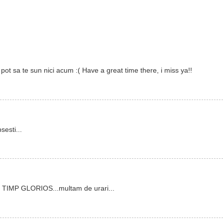
pot sa te sun nici acum :( Have a great time there, i miss ya!!
sesti...
TIMP GLORIOS...multam de urari...