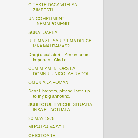
CITESTE DACA VREI SA
ZIMBESTI...
UN COMPLIMENT
...NEMAIPOMENIT.
SUNATOAREA...
ULTIMA ZI...SAU PRIMA DIN CE
MI-A MAI RAMAS?
Dragi ascultatori... Am un anunt
important! Cind a...
CUM M-AM INTORS LA
DOMNUL- NICOLAE RADOI
OMENIA LA ROMANI
Dear Listeners, please listen up
to my big announc...
SUBIECTUL E VECHI- SITUATIA
INSA E...ACTUALA...
20 MAY 1975...
MUSAI SA VA SPUI...
GHICITOARE...