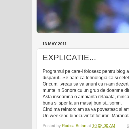
13 MAY 2011
EXPLICATIE...
Programul pe care-l folosesc pentru blog a 
disparut...Se pare ca tehnologia ca si celel
Oricum...vreau sa va anunt ca n-am dezertat
munte in Sonora cu un grup de doamne din
Asta inseamna o ambianta relaxata, mincare a
buna si sper la un masaj bun si...somn.
Cind ma reintorc am sa va povestesc si am 
Un weekend binecuvintat tuturor...Maranata
Posted by
Rodica Botan
at
10:08:00 AM