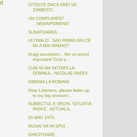
st
CITESTE DACA VREI SA
ZIMBESTI...
UN COMPLIMENT
...NEMAIPOMENIT.
SUNATOAREA...
ULTIMA ZI...SAU PRIMA DIN CE
MI-A MAI RAMAS?
Dragi ascultatori... Am un anunt
important! Cind a...
CUM M-AM INTORS LA
DOMNUL- NICOLAE RADOI
OMENIA LA ROMANI
Dear Listeners, please listen up
to my big announc...
SUBIECTUL E VECHI- SITUATIA
INSA E...ACTUALA...
20 MAY 1975...
MUSAI SA VA SPUI...
GHICITOARE...