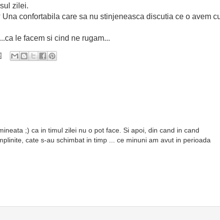
ul zilei.
? Una confortabila care sa nu stinjeneasca discutia ce o avem c
..ca le facem si cind ne rugam...
mineata ;) ca in timul zilei nu o pot face. Si apoi, din cand in cand
implinite, cate s-au schimbat in timp ... ce minuni am avut in perioada