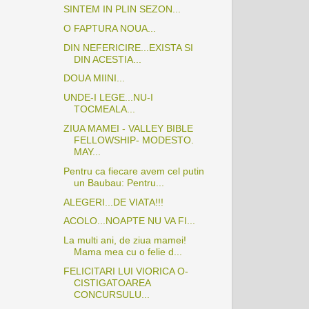
SINTEM IN PLIN SEZON...
O FAPTURA NOUA...
DIN NEFERICIRE...EXISTA SI
DIN ACESTIA...
DOUA MIINI...
UNDE-I LEGE...NU-I
TOCMEALA...
ZIUA MAMEI - VALLEY BIBLE
FELLOWSHIP- MODESTO.
MAY...
Pentru ca fiecare avem cel putin
un Baubau: Pentru...
ALEGERI...DE VIATA!!!
ACOLO...NOAPTE NU VA FI...
La multi ani, de ziua mamei!
Mama mea cu o felie d...
FELICITARI LUI VIORICA O-
CISTIGATOAREA
CONCURSULU...