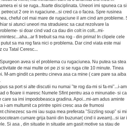
amera ei si se ruga...foarte disciplinata. Uneori imi spunea ca si
 petrecut 2 ore in rugaciune...si cred ca o facea. Spre rusinea
ea, cheful cel mai mare de rugaciune il am cind am probleme. 
hiar si atunci uneori ma straduiesc sa caut rezolvare la
robleme- si doar cind vad ca dau din colt in colt...mi-
mintesc...aha...ar fi trebuit sa ma rog - din prima! In clipele cele
m putut sa ma rog fara nici o problema. Dar cind viata este mai
z cu Tatal Ceresc...
a Spurgeon avea si el problema cu rugaciunea. Nu putea sa stea
activitate de mai multe ori pe zi si se ruga cite 10 minute. Tinea
i. M-am gindit ca pentru cineva asa ca mine ( care pare sa aiba
.
us sa port si alte discutii nu numai "te rog da-mi si fa-mi"...i-am
d o floare ii maresc Numele Sfint pentru asa o minunatie- si ca
ase care sa imi impodobeasca gradina. Apoi...mi-am adus aminte
ra i-am multumit ca printre spini cresc asa de frumosi
rant chinezesc sa-mi iau supa mea preferata "Sizzling soup" si mi
socoteam cumare grija banii din buzunar( cind ii aveam)...si iar i
e. Si asa , din situatie in situatie am gasit motive sa stau de