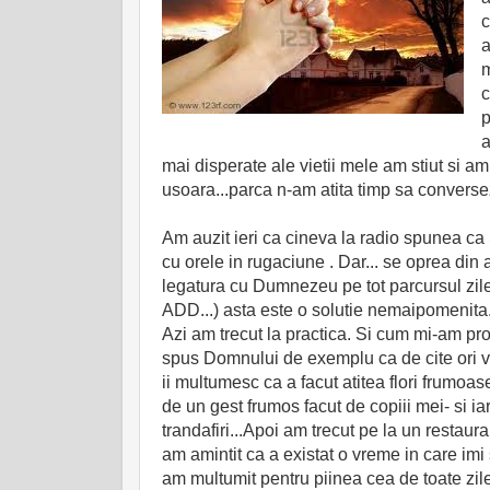
c
a
m
c
p
a
mai disperate ale vietii mele am stiut si a
usoara...parca n-am atita timp sa converse
Am auzit ieri ca cineva la radio spunea c
cu orele in rugaciune . Dar... se oprea din 
legatura cu Dumnezeu pe tot parcursul zile
ADD...) asta este o solutie nemaipomenita
Azi am trecut la practica. Si cum mi-am prop
spus Domnului de exemplu ca de cite ori va
ii multumesc ca a facut atitea flori frumo
de un gest frumos facut de copiii mei- si ia
trandafiri...Apoi am trecut pe la un restau
am amintit ca a existat o vreme in care imi 
am multumit pentru piinea cea de toate zilel