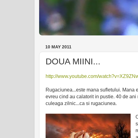
10 MAY 2011
DOUA MIINI...
http://www.youtube.com/watch?v=XZ9ZN
Rugaciunea...este mana sufletului. Mana 
evreu cind au calatorit in pustie. 40 de an
culeaga zilnic...ca si rugaciunea.
O
s
r
a