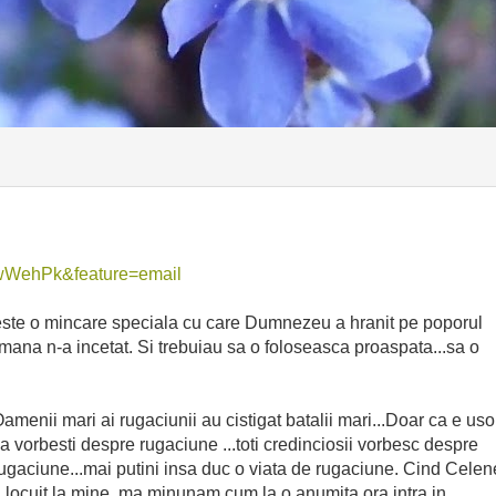
wWehPk&feature=email
este o mincare speciala cu care Dumnezeu a hranit pe poporul
i mana n-a incetat. Si trebuiau sa o foloseasca proaspata...sa o
amenii mari ai rugaciunii au cistigat batalii mari...Doar ca e uso
a vorbesti despre rugaciune ...toti credinciosii vorbesc despre
ugaciune...mai putini insa duc o viata de rugaciune. Cind Celen
 locuit la mine, ma minunam cum la o anumita ora intra in