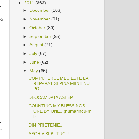
▼
2011
(863)
-
►
December
(103)
►
November
(91)
Si
►
October
(80)
►
September
(95)
►
August
(71)
►
July
(67)
►
June
(62)
▼
May
(66)
COMPUTERUL MEU ESTE LA
REPARAT SI PINA MIINE NU
PO...
DEOCAMDATA ASTEPT...
COUNTING MY BLESSINGS
ONE BY ONE...(numarindu-mi
b...
-
DIN PRIETENIE...
-
ASCHIA SI BUTUCUL...