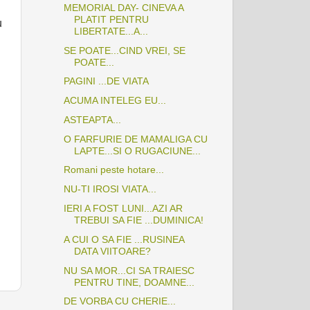
MEMORIAL DAY- CINEVA A
PLATIT PENTRU
u
LIBERTATE...A...
SE POATE...CIND VREI, SE
POATE...
PAGINI ...DE VIATA
ACUMA INTELEG EU...
ASTEAPTA...
O FARFURIE DE MAMALIGA CU
LAPTE...SI O RUGACIUNE...
Romani peste hotare...
NU-TI IROSI VIATA...
IERI A FOST LUNI...AZI AR
TREBUI SA FIE ...DUMINICA!
A CUI O SA FIE ...RUSINEA
DATA VIITOARE?
NU SA MOR...CI SA TRAIESC
PENTRU TINE, DOAMNE...
DE VORBA CU CHERIE...