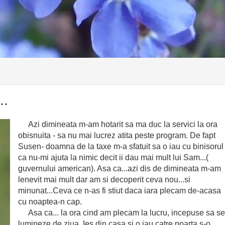
..
Azi dimineata m-am hotarit sa ma duc la servici la ora
obisnuita - sa nu mai lucrez atita peste program. De fapt
Susen- doamna de la taxe m-a sfatuit sa o iau cu binisorul
ca nu-mi ajuta la nimic decit ii dau mai mult lui Sam...(
guvernului american). Asa ca...azi dis de dimineata m-am
lenevit mai mult dar am si decoperit ceva nou...si
minunat...Ceva ce n-as fi stiut daca iara plecam de-acasa
cu noaptea-n cap.
Asa ca... la ora cind am plecam la lucru, incepuse sa se
lumineze de ziua. Ies din casa si o iau catre poarta s-o