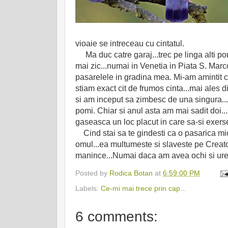
vioaie se intreceau cu cintatul.
Ma duc catre garaj...trec pe linga alti pom
mai zic...numai in Venetia in Piata S. Marc
pasarelele in gradina mea. Mi-am amintit ca
stiam exact cit de frumos cinta...mai ales d
si am inceput sa zimbesc de una singura...
pomi. Chiar si anul asta am mai sadit doi..
gaseasca un loc placut in care sa-si exers
Cind stai sa te gindesti ca o pasarica mic
omul...ea multumeste si slaveste pe Creator
manince...Numai daca am avea ochi si urec
Posted by
Rodica Botan
at
6:59:00 PM
Labels:
Ce-mi mai trece prin cap...
6 comments: