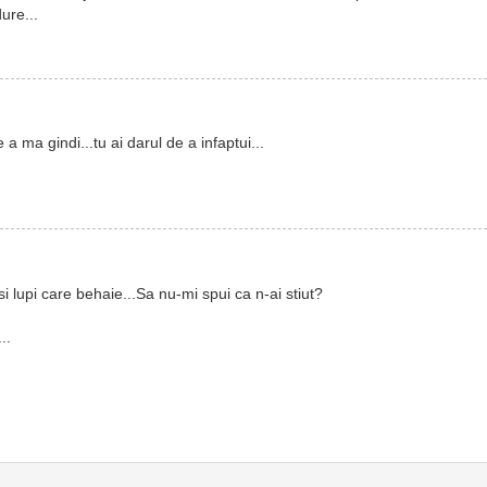
ure...
 a ma gindi...tu ai darul de a infaptui...
.si lupi care behaie...Sa nu-mi spui ca n-ai stiut?
..