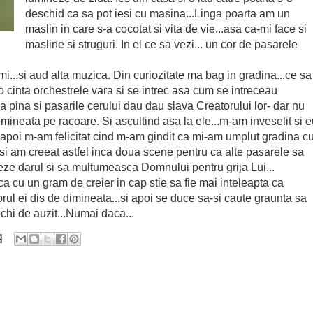
deschid ca sa pot iesi cu masina...Linga poarta am un
maslin in care s-a cocotat si vita de vie...asa ca-mi face si
masline si struguri. In el ce sa vezi... un cor de pasarele
i...si aud alta muzica. Din curiozitate ma bag in gradina...ce sa
o cinta orchestrele vara si se intrec asa cum se intreceau
 pina si pasarile cerului dau dau slava Creatorului lor- dar nu
imineata pe racoare. Si ascultind asa la ele...m-am inveselit si 
apoi m-am felicitat cind m-am gindit ca mi-am umplut gradina c
.si am creeat astfel inca doua scene pentru ca alte pasarele sa
eze darul si sa multumeasca Domnului pentru grija Lui...
a cu un gram de creier in cap stie sa fie mai inteleapta ca
ul ei dis de dimineata...si apoi se duce sa-si caute graunta sa
hi de auzit...Numai daca...