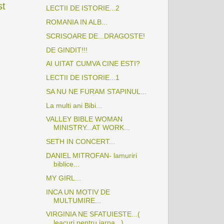
st
LECTII DE ISTORIE...2
ROMANIA IN ALB...
SCRISOARE DE...DRAGOSTE!
DE GINDIT!!!
AI UITAT CUMVA CINE ESTI?
LECTII DE ISTORIE...1
SA NU NE FURAM STAPINUL...
La multi ani Bibi...
VALLEY BIBLE WOMAN
MINISTRY...AT WORK...
SETH IN CONCERT...
DANIEL MITROFAN- lamuriri
biblice...
MY GIRL...
INCA UN MOTIV DE
MULTUMIRE...
VIRGINIA NE SFATUIESTE...(
leacuri pentru iarna...)