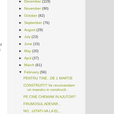
►
December
(119)
►
November
(90)
►
October
(82)
►
September
(76)
►
August
(29)
►
July
(23)
►
June
(15)
eu
u
►
May
(20)
►
April
(37)
►
March
(61)
▼
February
(56)
PENTRU TINE...DE 1 MARTIE
CONSTRUITI? Va recomandam
un maestru in constructi...
PE CINE CHEMAM IN AJUTOR?
FRUMOSUL ADEVAR...
NO...UITATI-VA LA EL...