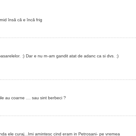
mid însă că e încă frig
pasarelelor. :) Dar e nu m-am gandit atat de adanc ca si dvs. :)
le au coarne .... sau sint berbeci ?
rinda ele curaj...Imi amintesc cind eram in Petrosani- pe vremea