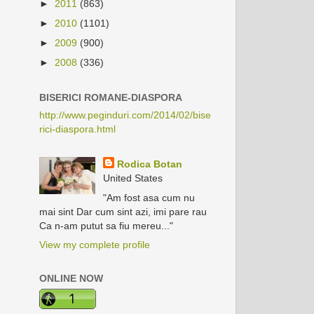
►
2011
(863)
►
2010
(1101)
►
2009
(900)
►
2008
(336)
BISERICI ROMANE-DIASPORA
http://www.peginduri.com/2014/02/bise
rici-diaspora.html
Rodica Botan
United States
"Am fost asa cum nu
mai sint Dar cum sint azi, imi pare rau
Ca n-am putut sa fiu mereu..."
View my complete profile
ONLINE NOW