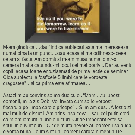
M-am gindit ca …dat fiind ca subiectul asta ma intereseaza
numai pina la un punct…stau acasa si ma odihnesc- ceea
ce am si facut. Am dormit si m-am mutat numai dintr-o
camera in alta cautindu-mi locul cel mai potrivit. Dar au venit
copiii acasa foarte entuziasmati de prima lectie de seminar.
Cica subiectul a fost”cele 5 limbi care le vorbeste
dragostea”…si ca prima este afirmarea…
Astazi m-au convins sa ma duc cu ei. “Mami…tu iubesti
oamenii, mi-a zis Deb. Vei invata cum sa le vorbesti
fiecaruia pe limba care o pricepe”…Si m-am dus…A fost o zi
mai mult de discutii. Am prins insa ceva…sau cel putin cred
ca m-am lamurit in unele lucruri. Cit de important este sa
spui un cuvint bun…Cit de multa nevoie au oamenii sa auda
o vorba buna…cum sint unii oameni carora nimeni nu le