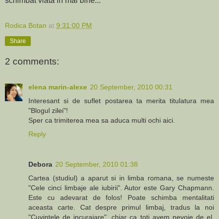
schimbat viata in mai bine...
Rodica Botan
at
9:31:00 PM
Share
2 comments:
elena marin-alexe
20 September, 2010 00:31
Interesant si de suflet postarea ta merita titulatura mea
"Blogul zilei"!
Sper ca trimiterea mea sa aduca multi ochi aici.
Reply
Debora
20 September, 2010 01:38
Cartea (studiul) a aparut si in limba romana, se numeste
"Cele cinci limbaje ale iubirii". Autor este Gary Chapmann.
Este cu adevarat de folos! Poate schimba mentalitati
aceasta carte. Cat despre primul limbaj, tradus la noi
"Cuvintele de incurajare", chiar ca toti avem nevoie de el.