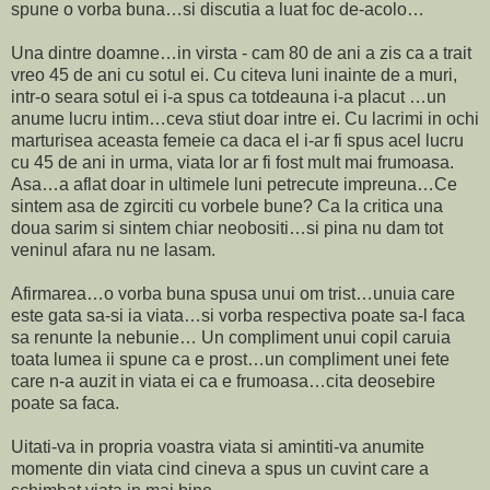
spune o vorba buna…si discutia a luat foc de-acolo…
Una dintre doamne…in virsta - cam 80 de ani a zis ca a trait
vreo 45 de ani cu sotul ei. Cu citeva luni inainte de a muri,
intr-o seara sotul ei i-a spus ca totdeauna i-a placut …un
anume lucru intim…ceva stiut doar intre ei. Cu lacrimi in ochi
marturisea aceasta femeie ca daca el i-ar fi spus acel lucru
cu 45 de ani in urma, viata lor ar fi fost mult mai frumoasa.
Asa…a aflat doar in ultimele luni petrecute impreuna…Ce
sintem asa de zgirciti cu vorbele bune? Ca la critica una
doua sarim si sintem chiar neobositi…si pina nu dam tot
veninul afara nu ne lasam.
Afirmarea…o vorba buna spusa unui om trist…unuia care
este gata sa-si ia viata…si vorba respectiva poate sa-l faca
sa renunte la nebunie… Un compliment unui copil caruia
toata lumea ii spune ca e prost…un compliment unei fete
care n-a auzit in viata ei ca e frumoasa…cita deosebire
poate sa faca.
Uitati-va in propria voastra viata si amintiti-va anumite
momente din viata cind cineva a spus un cuvint care a