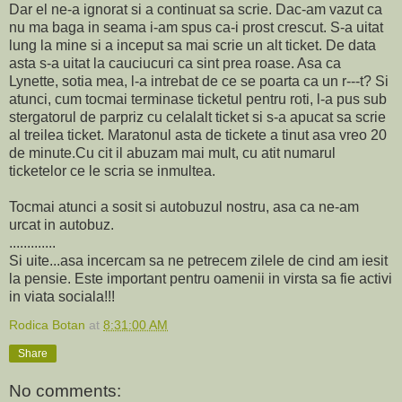
Dar el ne-a ignorat si a continuat sa scrie. Dac-am vazut ca
nu ma baga in seama i-am spus ca-i prost crescut. S-a uitat
lung la mine si a inceput sa mai scrie un alt ticket. De data
asta s-a uitat la cauciucuri ca sint prea roase. Asa ca
Lynette, sotia mea, l-a intrebat de ce se poarta ca un r---t? Si
atunci, cum tocmai terminase ticketul pentru roti, l-a pus sub
stergatorul de parpriz cu celalalt ticket si s-a apucat sa scrie
al treilea ticket. Maratonul asta de tickete a tinut asa vreo 20
de minute.Cu cit il abuzam mai mult, cu atit numarul
ticketelor ce le scria se inmultea.
Tocmai atunci a sosit si autobuzul nostru, asa ca ne-am
urcat in autobuz.
.............
Si uite...asa incercam sa ne petrecem zilele de cind am iesit
la pensie. Este important pentru oamenii in virsta sa fie activi
in viata sociala!!!
Rodica Botan
at
8:31:00 AM
Share
No comments: