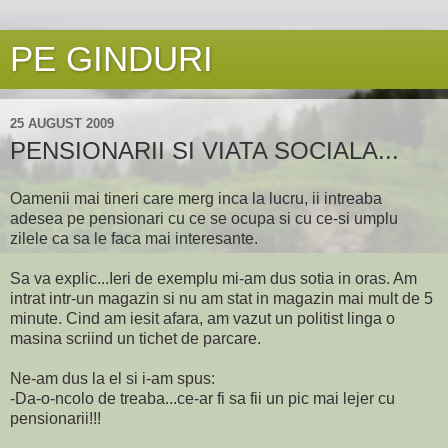
PE GINDURI
25 AUGUST 2009
PENSIONARII SI VIATA SOCIALA...
Oamenii mai tineri care merg inca la lucru, ii intreaba
adesea pe pensionari cu ce se ocupa si cu ce-si umplu
zilele ca sa le faca mai interesante.
Sa va explic...Ieri de exemplu mi-am dus sotia in oras. Am
intrat intr-un magazin si nu am stat in magazin mai mult de 5
minute. Cind am iesit afara, am vazut un politist linga o
masina scriind un tichet de parcare.
Ne-am dus la el si i-am spus:
-Da-o-ncolo de treaba...ce-ar fi sa fii un pic mai lejer cu
pensionarii!!!