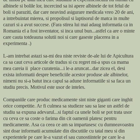
albinele si bolile lor, incercind sa isi apere albinele de tot felul de
boli si paraziti, dar care neavind asigurare medicala vreo 20 de ani,
a intrebuintat mierea, si propolisul si laptisorul de matca in multe
cazuri si a avut succese. (Fara stirea lui mai adaug informatia ca in
Romania el a fost inventator, si inca unul bun...astfel ca are o minte
care cauta totdeauna solutii noi si care gaseste placerea in a
experimenta .)
L-am intrebat astazi sa-mi dea niste reviste de-ale lui de Apicultura
ca sa caut ceva articole de tradus si cu regret mi-a spus ca mama
mea careia ii place curatenia...i le-a aruncat...dar zicea el, desi
exista informatii despre beneficiile acestor produse ale albinelor,
nimeni nu si-a batut inca capul sa adune informatiile si sa faca un
studiu precis. Motivul este usor de inteles.
Companiile care produc medicamente sint niste giganti care inghit
orice competitie. Ar fi culmea sa studieze sau sa lase un astfel de
studiu sa expuna adevarul...si faptul ca unele boli se pot trata usor
cu ceva ce sa coste o farima din cit oamenii platesc pentru
medicamente. Asa ca ceea ce am sa impartasesc cu dumneavoastra
sint doar informatii acumulate din discutiile cu tatal meu si din
experientele pe care le-a vazut el sau cunostiintele pe care le-a