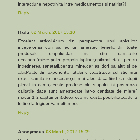
interactiune nepotrivita intre medicamentos si natirist?!
Reply
Radu
02 March, 2017 13:18
Excelent articol.Acum din perspectiva unui apicultor
incepator,as dori sa fac un amestec benefic din toate
produsele stupului,dar nu stiu cantitatile
necesare(miere,polen,propolis,laptisor,apilarnil,etc) pentru
intretinerea sanatatii,pentru mine,dar as dori sa ajut si pe
altii.Poate din experienta tatalui d-voastra,dansul stie mai
exact cantitatile necesare,si mai ales daca,fiind cu stupii
plecat in camp,aceste produse ale stupului isi pastreaza
calitatile daca sunt amestecate intr-o cantitate de miere(
macar 1-2 saptamani),deoarece nu exista posibilitatea de a
le tine la frigider.Va multumesc.
Reply
Anonymous
03 March, 2017 15:09