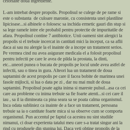
celorlalte doua ingrediente.
L-am intrebat despre propolis. Propolisul se culege de pe rame si
este o substanta de culoare maronie, cu consistenta unei plastiline
lipicioase...si albinele o folosesc sa inchida ermetic gauri din stup si
sa lege ramele intre ele probabil pentru protectie de impuritatile de
afara. Propolisul contine 7 antibiotice. Unii oameni sint alergici la
propolis si el trebuie incercat in cantitati mici la inceput, ca sa aflii
daca ai sau nu alergie la el inainte de a incepe un tratament serios.
Pe vremea cind nu avea asigurare medicala el a folosit propolisul
pentru infectii pe care le avea de pilda la prostata, la dinti,
etc...uneori punea o bucata de propolis pe locul unde avea astfel de
infectii, sau o tinea in gura. Alteori lua un tratament de doua
saptamini de acest propolis pe care il facea bobite de marimea unei
fasole mijlocii, si lua o data pe zi , dar nu mai mult de doua
saptamini. Propolisul poate agita inima si mareste pulsul...asa ca cei
care au probleme cu inima trebuie sa fie foarte atenti...si cei care il
iau , sa il ia dimineata ca pina seara sa se poata calma organismul.
Inca odata subliniez ca inainte de a face un tratament, persoana
trebuie sa ia o cantitate foarte mica si sa observe cum se comporta
organismul. Pun accentul pe faptul ca acestea nu sint studiile
nimanui, ci doar experienta tatalui meu care s-a tratat singur ani la
rind cu produsele din stupina lui. Daca veti obtine propolis de la