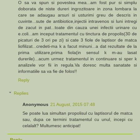
O sa va spun si povestea mea...am fost pur si simplu
doborata de niste dureri ingrozitoare in zona lombara la
care se adaugau arsuri si usturimi greu de descris in
cuvinte...sute de antibiotice,injectii intravenos si luni intregi
de zacut in pat...toate din cauza unei infectii urinare cu
e.coli...am inceput tratamentul cu tinctura de propolis(30 de
picaturi de 3 ori pe zi) si cate 3 fiole de laptisor de matca
liofilizat...credeti-ma k a facut minuni...a dat rezultate de la
prima utilizare,prima fiola(in sensul k m-au lasat
durerile)...acum urmez tratamentul in continuare si sper k
analizele vor fii in regula.Va doresc multa sanatate si
informatiile sa va fie de folos!!
Reply
Replies
Anonymous
21 August, 2015 07:48
Se poate lua simultan propolisul cu laptisorul de matca
sau, dupa ce termini tratamentul cu unul, incepi cu
celalalt? Multumesc anticipat!
Reply