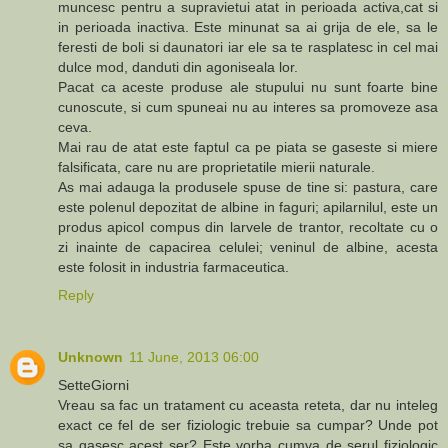
muncesc pentru a supravietui atat in perioada activa,cat si
in perioada inactiva. Este minunat sa ai grija de ele, sa le
feresti de boli si daunatori iar ele sa te rasplatesc in cel mai
dulce mod, danduti din agoniseala lor.
Pacat ca aceste produse ale stupului nu sunt foarte bine
cunoscute, si cum spuneai nu au interes sa promoveze asa
ceva.
Mai rau de atat este faptul ca pe piata se gaseste si miere
falsificata, care nu are proprietatile mierii naturale.
As mai adauga la produsele spuse de tine si: pastura, care
este polenul depozitat de albine in faguri; apilarnilul, este un
produs apicol compus din larvele de trantor, recoltate cu o
zi inainte de capacirea celulei; veninul de albine, acesta
este folosit in industria farmaceutica.
Reply
Unknown
11 June, 2013 06:00
SetteGiorni
Vreau sa fac un tratament cu aceasta reteta, dar nu inteleg
exact ce fel de ser fiziologic trebuie sa cumpar? Unde pot
sa gasesc acest ser? Este vorba cumva de serul fiziologic