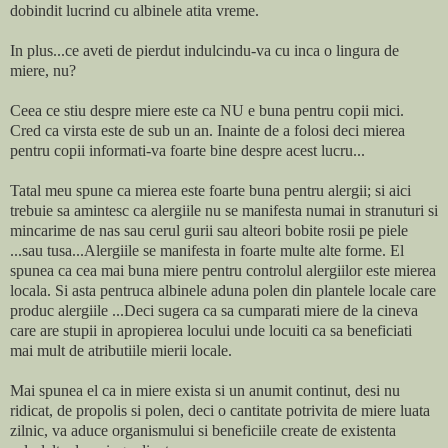
dobindit lucrind cu albinele atita vreme.
In plus...ce aveti de pierdut indulcindu-va cu inca o lingura de
miere, nu?
Ceea ce stiu despre miere este ca NU e buna pentru copii mici.
Cred ca virsta este de sub un an. Inainte de a folosi deci mierea
pentru copii informati-va foarte bine despre acest lucru...
Tatal meu spune ca mierea este foarte buna pentru alergii; si aici
trebuie sa amintesc ca alergiile nu se manifesta numai in stranuturi si
mincarime de nas sau cerul gurii sau alteori bobite rosii pe piele
...sau tusa...Alergiile se manifesta in foarte multe alte forme. El
spunea ca cea mai buna miere pentru controlul alergiilor este mierea
locala. Si asta pentruca albinele aduna polen din plantele locale care
produc alergiile ...Deci sugera ca sa cumparati miere de la cineva
care are stupii in apropierea locului unde locuiti ca sa beneficiati
mai mult de atributiile mierii locale.
Mai spunea el ca in miere exista si un anumit continut, desi nu
ridicat, de propolis si polen, deci o cantitate potrivita de miere luata
zilnic, va aduce organismului si beneficiile create de existenta