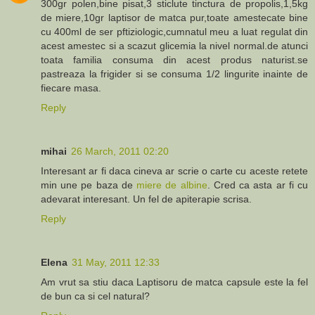
300gr polen,bine pisat,3 sticlute tinctura de propolis,1,5kg
de miere,10gr laptisor de matca pur,toate amestecate bine
cu 400ml de ser pftiziologic,cumnatul meu a luat regulat din
acest amestec si a scazut glicemia la nivel normal.de atunci
toata familia consuma din acest produs naturist.se
pastreaza la frigider si se consuma 1/2 lingurite inainte de
fiecare masa.
Reply
mihai
26 March, 2011 02:20
Interesant ar fi daca cineva ar scrie o carte cu aceste retete
min une pe baza de
miere de albine
. Cred ca asta ar fi cu
adevarat interesant. Un fel de apiterapie scrisa.
Reply
Elena
31 May, 2011 12:33
Am vrut sa stiu daca Laptisoru de matca capsule este la fel
de bun ca si cel natural?