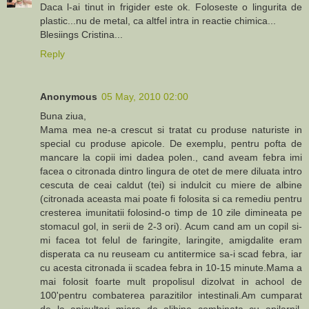
Daca l-ai tinut in frigider este ok. Foloseste o lingurita de
plastic...nu de metal, ca altfel intra in reactie chimica...
Blesiings Cristina...
Reply
Anonymous
05 May, 2010 02:00
Buna ziua,
Mama mea ne-a crescut si tratat cu produse naturiste in
special cu produse apicole. De exemplu, pentru pofta de
mancare la copii imi dadea polen., cand aveam febra imi
facea o citronada dintro lingura de otet de mere diluata intro
cescuta de ceai caldut (tei) si indulcit cu miere de albine
(citronada aceasta mai poate fi folosita si ca remediu pentru
cresterea imunitatii folosind-o timp de 10 zile dimineata pe
stomacul gol, in serii de 2-3 ori). Acum cand am un copil si-
mi facea tot felul de faringite, laringite, amigdalite eram
disperata ca nu reuseam cu antitermice sa-i scad febra, iar
cu acesta citronada ii scadea febra in 10-15 minute.Mama a
mai folosit foarte mult propolisul dizolvat in achool de
100'pentru combaterea parazitilor intestinali.Am cumparat
de la apicultori miere de alibine combinata cu apilarnil,