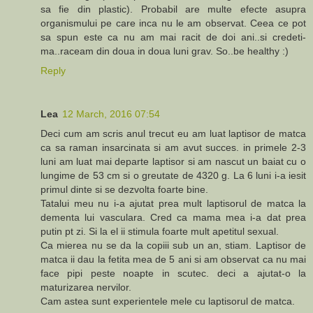
sa fie din plastic). Probabil are multe efecte asupra
organismului pe care inca nu le am observat. Ceea ce pot
sa spun este ca nu am mai racit de doi ani..si credeti-
ma..raceam din doua in doua luni grav. So..be healthy :)
Reply
Lea
12 March, 2016 07:54
Deci cum am scris anul trecut eu am luat laptisor de matca
ca sa raman insarcinata si am avut succes. in primele 2-3
luni am luat mai departe laptisor si am nascut un baiat cu o
lungime de 53 cm si o greutate de 4320 g. La 6 luni i-a iesit
primul dinte si se dezvolta foarte bine.
Tatalui meu nu i-a ajutat prea mult laptisorul de matca la
dementa lui vasculara. Cred ca mama mea i-a dat prea
putin pt zi. Si la el ii stimula foarte mult apetitul sexual.
Ca mierea nu se da la copiii sub un an, stiam. Laptisor de
matca ii dau la fetita mea de 5 ani si am observat ca nu mai
face pipi peste noapte in scutec. deci a ajutat-o la
maturizarea nervilor.
Cam astea sunt experientele mele cu laptisorul de matca.