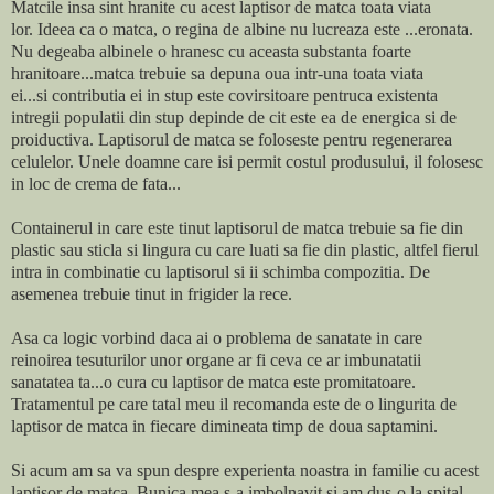
Matcile insa sint hranite cu acest laptisor de matca toata viata
lor. Ideea ca o matca, o regina de albine nu lucreaza este ...eronata.
Nu degeaba albinele o hranesc cu aceasta substanta foarte
hranitoare...matca trebuie sa depuna oua intr-una toata viata
ei...si contributia ei in stup este covirsitoare pentruca existenta
intregii populatii din stup depinde de cit este ea de energica si de
proiductiva. Laptisorul de matca se foloseste pentru regenerarea
celulelor. Unele doamne care isi permit costul produsului, il folosesc
in loc de crema de fata...
Containerul in care este tinut laptisorul de matca trebuie sa fie din
plastic sau sticla si lingura cu care luati sa fie din plastic, altfel fierul
intra in combinatie cu laptisorul si ii schimba compozitia. De
asemenea trebuie tinut in frigider la rece.
Asa ca logic vorbind daca ai o problema de sanatate in care
reinoirea tesuturilor unor organe ar fi ceva ce ar imbunatatii
sanatatea ta...o cura cu laptisor de matca este promitatoare.
Tratamentul pe care tatal meu il recomanda este de o lingurita de
laptisor de matca in fiecare dimineata timp de doua saptamini.
Si acum am sa va spun despre experienta noastra in familie cu acest
laptisor de matca. Bunica mea s-a imbolnavit si am dus-o la spital.