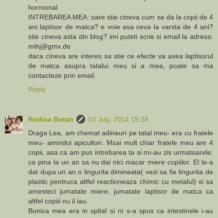
hormonal.
INTREBAREA MEA: oare stie cineva cum se da la copii de 4
ani laptisor de matca? e voie asa ceva la varsta de 4 ani?
stie cineva asta din blog? imi puteti scrie si email la adresa:
mihj@gmx.de
daca cineva are interes sa stie ce efecte va avea laptisorul
de matca asupra tatalui meu si a mea, poate sa ma
contacteze prin email.
Reply
Rodica Botan
03 July, 2014 19:28
Draga Lea, am chemat adineuri pe tatal meu- era cu fratele
meu- amindoi apicultori. Msai mult chiar fratele meu are 4
copii, asa ca am pus intrebarea ta si mi-au zis urmatoarele:
ca pina la un an sa nu dai nici macar miere copiilor. El le-a
dat dupa un an o lingurita dimineata( vezi sa fie lingurita de
plastic pentruca altfel reactioneaza chimic cu metalul) si sa
amesteci jumatate miere, jumatate laptisor de matca ca
altfel copiii nu il iau.
Bunica mea era in spital si ni s-a spus ca intestinele i-au