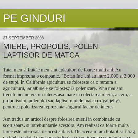
PE GINDURI
27 SEPTEMBER 2008
MIERE, PROPOLIS, POLEN,
LAPTISOR DE MATCA
Tatal meu si fratele meu sint apicultori de foarte multi ani. Au
format impreuna o companie, "Botan Inc", si au intre 2.000 si 3.000
de stupi. In California apicultura se foloseste ca o ramura a
agriculturii, iar albinele se folosesc la polenizare. Pina mai anii
trecuti nici nu era un interes asa mare in colectarea mierii, a cerii, a
propolisului, polenului sau laptisorului de matca (royal jelly),
pentruca polenizarea reprezenta singurul factor de interes.
Am tradus un articol despre folosirea mierii in combinatie cu
scortisoara, si intrebuintarile acestora. Am realizat ca foarte multa
lume este interesata de acest subiect. De aceea m-am hotarit sa-l trag
de limba pe tatal meu care studiaza si experimenteaza nu numai cu