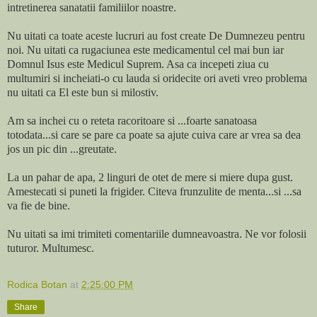
intretinerea sanatatii familiilor noastre.
Nu uitati ca toate aceste lucruri au fost create De Dumnezeu pentru
noi. Nu uitati ca rugaciunea este medicamentul cel mai bun iar
Domnul Isus este Medicul Suprem. Asa ca incepeti ziua cu
multumiri si incheiati-o cu lauda si oridecite ori aveti vreo problema
nu uitati ca El este bun si milostiv.
Am sa inchei cu o reteta racoritoare si ...foarte sanatoasa
totodata...si care se pare ca poate sa ajute cuiva care ar vrea sa dea
jos un pic din ...greutate.
La un pahar de apa, 2 linguri de otet de mere si miere dupa gust.
Amestecati si puneti la frigider. Citeva frunzulite de menta...si ...sa
va fie de bine.
Nu uitati sa imi trimiteti comentariile dumneavoastra. Ne vor folosii
tuturor. Multumesc.
Rodica Botan
at
2:25:00 PM
Share