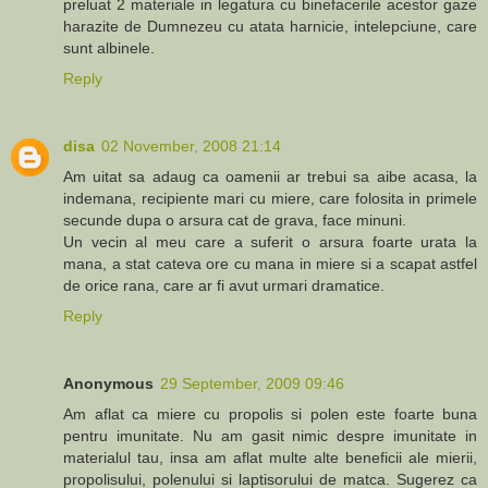
preluat 2 materiale in legatura cu binefacerile acestor gaze
harazite de Dumnezeu cu atata harnicie, intelepciune, care
sunt albinele.
Reply
disa
02 November, 2008 21:14
Am uitat sa adaug ca oamenii ar trebui sa aibe acasa, la
indemana, recipiente mari cu miere, care folosita in primele
secunde dupa o arsura cat de grava, face minuni.
Un vecin al meu care a suferit o arsura foarte urata la
mana, a stat cateva ore cu mana in miere si a scapat astfel
de orice rana, care ar fi avut urmari dramatice.
Reply
Anonymous
29 September, 2009 09:46
Am aflat ca miere cu propolis si polen este foarte buna
pentru imunitate. Nu am gasit nimic despre imunitate in
materialul tau, insa am aflat multe alte beneficii ale mierii,
propolisului, polenului si laptisorului de matca. Sugerez ca