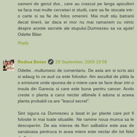
oameni de genul dvs., care au crascut pe langa apicultori
sa faca mai multe cercetari si studii, care sa fie stocate intr-
o carte si sa fie de folos omenirii. Mai mult stiu batranii
decat tinerii, iar daca ei mor nu mai ramanem cu nimic
despre aceste secrete ale stupului.Dumnezeu sa va ajute!
Odette Bilan
Reply
Rodica Botan
29 September, 2009 19:58
Odette...multumesc de comentariu. De asta am si scris aici
si adaug to ce aud ca este folositor. Am ascultat de pilda la
o emisiune unde spunea de o miere care se face doar intr-o
insula din Garecia si care este buna pentru cancer. Acolo
creste o planta a carui nectar albinele il aduna si aceea
planta probabil ca are "leacul secret".
Sint sigura ca Dumnezeu a lasat in jur plante care pot fi
folosite in mai toate situatiile. Ne ramine noua munca sa le
descoperim. De aia mierea de flori salbatice este asa de
sanatoasa pentruca in acea miere este nectar din tot felul