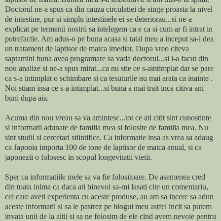
Doctorul ne-a spus ca din cauza circulatiei de singe proasta la nivel
de intestine, pur si simplu intestinele ei se deteriorau...si ne-a
explicat pe termenii nostrii sa intelegem ca e ca si cum ar fi intrat in
putrefactie. Am adus-o pe buna acasa si tatal meu a inceput sa-i dea
un tratament de laptisor de matca imediat. Dupa vreo citeva
saptamini buna avea programare sa vada doctorul...si i-a facut din
nou analize si ne-a spus mirat...ca nu stie ce s-aintimplat dar se pare
ca s-a intimplat o schimbare si ca tesuturile nu mai arata ca inainte .
Noi stiam insa ce s-a intimplat...si buna a mai trait inca citiva ani
buni dupa aia.
Acuma din nou vreau sa va amintesc...tot ce ati citit sint cunostinte
si informatii adunate de familia mea si folosite de familia mea. Nu
sint studii si cercetari stiintifice. Ca informatie insa as vrea sa adaug
ca Japonia importa 100 de tone de laptisor de matca anual, si ca
japonezii o folosesc in scopul longevitatii vietii.
Sper ca informatiile mele sa va fie folositoare. De asemenea cred
din toata inima ca daca ati binevoi sa-mi lasati cite un comentariu,
cei care aveti experienta cu aceste produse, au am sa incerc sa adun
aceste informatii si sa le pastrez pe blogul meu astfel incit sa putem
invata unii de la altii si sa ne folosim de ele cind avem nevoie pentru