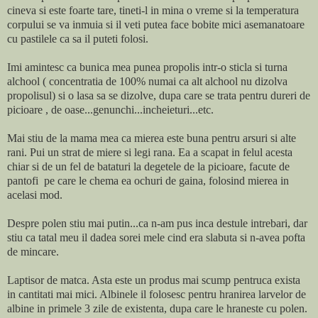
cineva si este foarte tare, tineti-l in mina o vreme si la temperatura
corpului se va inmuia si il veti putea face bobite mici asemanatoare
cu pastilele ca sa il puteti folosi.
Imi amintesc ca bunica mea punea propolis intr-o sticla si turna
alchool ( concentratia de 100% numai ca alt alchool nu dizolva
propolisul) si o lasa sa se dizolve, dupa care se trata pentru dureri de
picioare , de oase...genunchi...incheieturi...etc.
Mai stiu de la mama mea ca mierea este buna pentru arsuri si alte
rani. Pui un strat de miere si legi rana. Ea a scapat in felul acesta
chiar si de un fel de bataturi la degetele de la picioare, facute de
pantofi pe care le chema ea ochuri de gaina, folosind mierea in
acelasi mod.
Despre polen stiu mai putin...ca n-am pus inca destule intrebari, dar
stiu ca tatal meu il dadea sorei mele cind era slabuta si n-avea pofta
de mincare.
Laptisor de matca. Asta este un produs mai scump pentruca exista
in cantitati mai mici. Albinele il folosesc pentru hranirea larvelor de
albine in primele 3 zile de existenta, dupa care le hraneste cu polen.