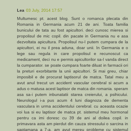
Lea
03 July, 2014 17:57
Multumesc pt. acest blog. Sunt o romanca plecata din
Romania in Germania acum 21 de ani. Toata familia
bunicului de tata au fost apicultori. deci cunosc mierea si
propolisul de mic copil. din pacate in Germania nu e asa
dezvoltata apicultura. Propolisul nu-l putem cumpara de la
apicultori, ei nu il prea aduna, doar unii. In Germania e o
lege sau regula in care propolisul e recunoscut ca
medicament, deci nu e permis apicultorilor sa-l vanda direct
la cumparator. se poate cumpara foarte diluat in farmacii ori
la preturi exorbitante la unii apicultori. Si mai greu, chiar
imposibil e de procurat laptisorul de matca. Tatal meu a
avut anul trecut un accident vascular cerebral si acum a
adus o matusa acest laptisor de matca din romania. speram
asa sa-i putem inbunatatii starea creierului, a psihicului.
Neurologul i-a pus acum 4 luni diagnoza de dementa
vasculara in urma accidentului cerebral. cu aceasta ocazie
voi lua si eu laptisor de matca pt. sistemul meu hormonal
pentru ca imi doresc cu 39 de ani al doilea copil. in
primavara asta am pierdut din cauza stressului o sarcina in
saptamana a 7-a. am avut mereu probleme cu sistemul