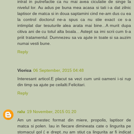
intrat in putrefactie ca nu mai avea ciculatie de singe la
nivelul lor. Au adus pe buna mea acasa si tati i-a dat zilnic
laptisor de matca si in doua saptamini cind ne-am dus cu ea
la control doctorul ne-a spus ca nu stie exact ce s-a
intimplat dar tesuturile alea arata mai bine...A murit dupa
citiva ani de cu totul alta boala... Astept sa imi scrii cum ti-a
priit tratamentul. Dumnezeu sa va ajute in toate si sa auzim
numai vesti bune.
Reply
Viorica
06 September, 2015 04:48
Interesant articol.E placut sa vezi cum unii oameni i-si rup
din timp sa ajute pe ceilalti.Felicitari.
Reply
ralu
19 November, 2015 01:20
Am un amestec format din miere, propolis, laptisor de
matca si polen. Iau in fiecare dimineata cate o lingurita pe
stomacul gol ( e drept..nu am stiut ca lingurita ar fi indicat