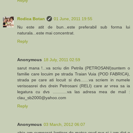
Reply
Rodica Botan
01 June, 2011 19:55
Nu este atit de bun...este preferabil sub forma lui
naturala...este mai concentrat.
Reply
Anonymous
18 July, 2011 02:59
sarut mana !...va scriu din Petrila (PETROSANI)suntem o
familie care locuim pe strada Traian Vuia (POD FABRICA),
strada pe care ati locuit si dvs.......va scriem in numele
verisoasrei dvs drein Petrosani (RELI) care ar vrea sa ia
legatura cu dvs ............va las adresa mea de mail :
clau_sb2000@yahoo.com
Reply
Anonymous
03 March, 2012 06:07
abia am cumparat laptisor de matca crud pur si i-am dat o