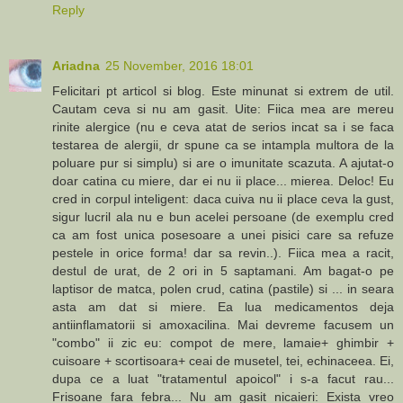
Reply
Ariadna
25 November, 2016 18:01
Felicitari pt articol si blog. Este minunat si extrem de util.
Cautam ceva si nu am gasit. Uite: Fiica mea are mereu
rinite alergice (nu e ceva atat de serios incat sa i se faca
testarea de alergii, dr spune ca se intampla multora de la
poluare pur si simplu) si are o imunitate scazuta. A ajutat-o
doar catina cu miere, dar ei nu ii place... mierea. Deloc! Eu
cred in corpul inteligent: daca cuiva nu ii place ceva la gust,
sigur lucril ala nu e bun acelei persoane (de exemplu cred
ca am fost unica posesoare a unei pisici care sa refuze
pestele in orice forma! dar sa revin..). Fiica mea a racit,
destul de urat, de 2 ori in 5 saptamani. Am bagat-o pe
laptisor de matca, polen crud, catina (pastile) si ... in seara
asta am dat si miere. Ea lua medicamentos deja
antiinflamatorii si amoxacilina. Mai devreme facusem un
"combo" ii zic eu: compot de mere, lamaie+ ghimbir +
cuisoare + scortisoara+ ceai de musetel, tei, echinaceea. Ei,
dupa ce a luat "tratamentul apoicol" i s-a facut rau...
Frisoane fara febra... Nu am gasit nicaieri: Exista vreo