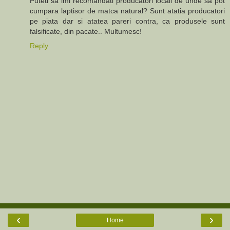
Puteti sa imi recomandati producatori locali de unde sa pot
cumpara laptisor de matca natural? Sunt atatia producatori
pe piata dar si atatea pareri contra, ca produsele sunt
falsificate, din pacate.. Multumesc!
Reply
‹
›
Home