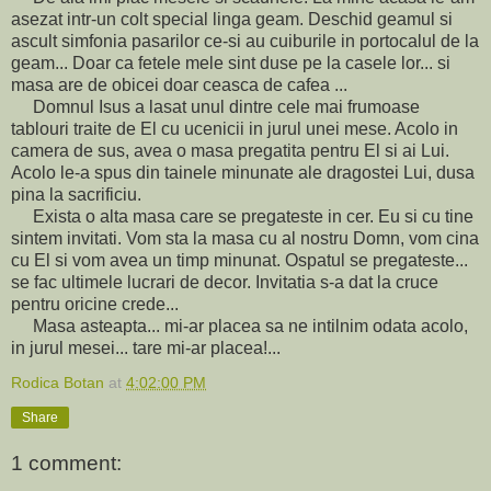
asezat intr-un colt special linga geam. Deschid geamul si
ascult simfonia pasarilor ce-si au cuiburile in portocalul de la
geam... Doar ca fetele mele sint duse pe la casele lor... si
masa are de obicei doar ceasca de cafea ...
Domnul Isus a lasat unul dintre cele mai frumoase
tablouri traite de El cu ucenicii in jurul unei mese. Acolo in
camera de sus, avea o masa pregatita pentru El si ai Lui.
Acolo le-a spus din tainele minunate ale dragostei Lui, dusa
pina la sacrificiu.
Exista o alta masa care se pregateste in cer. Eu si cu tine
sintem invitati. Vom sta la masa cu al nostru Domn, vom cina
cu El si vom avea un timp minunat. Ospatul se pregateste...
se fac ultimele lucrari de decor. Invitatia s-a dat la cruce
pentru oricine crede...
Masa asteapta... mi-ar placea sa ne intilnim odata acolo,
in jurul mesei... tare mi-ar placea!...
Rodica Botan
at
4:02:00 PM
Share
1 comment: