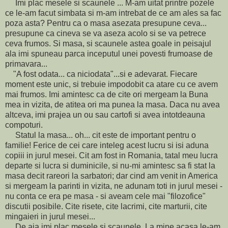
Imi plac mesele si scaunele ... M-am uitat printre pozele
ce le-am facut simbata si m-am intrebat de ce am ales sa fac
poza asta? Pentru ca o masa asezata presupune ceva...
presupune ca cineva se va aseza acolo si se va petrece
ceva frumos. Si masa, si scaunele astea goale in peisajul
ala imi spuneau parca inceputul unei povesti frumoase de
primavara...
"A fost odata... ca niciodata"...si e adevarat. Fiecare
moment este unic, si trebuie impodobit ca atare cu ce avem
mai frumos. Imi amintesc ca de cite ori mergeam la Buna
mea in vizita, de atitea ori ma punea la masa. Daca nu avea
altceva, imi prajea un ou sau cartofi si avea intotdeauna
compoturi.
Statul la masa... oh... cit este de important pentru o
familie! Ferice de cei care inteleg acest lucru si isi aduna
copiii in jurul mesei. Cit am fost in Romania, tatal meu lucra
departe si lucra si duminicile, si nu-mi amintesc sa fi stat la
masa decit rareori la sarbatori; dar cind am venit in America
si mergeam la parinti in vizita, ne adunam toti in jurul mesei -
nu conta ce era pe masa - si aveam cele mai "filozofice"
discutii posibile. Cite risete, cite lacrimi, cite marturii, cite
mingaieri in jurul mesei...
De aia imi plac mesele si scaunele. La mine acasa le-am