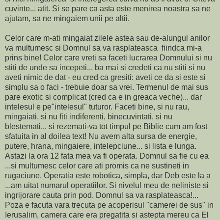
cuvinte... atit. Si se pare ca asta este menirea noastra sa ne
ajutam, sa ne mingaiem unii pe altii.
Celor care m-ati mingaiat zilele astea sau de-alungul anilor
va multumesc si Domnul sa va rasplateasca fiindca mi-a
prins bine! Celor care vreti sa faceti lucrarea Domnului si nu
stiti de unde sa incepeti... ba mai si credeti ca nu stiti si nu
aveti nimic de dat - eu cred ca gresiti: aveti ce da si este si
simplu sa o faci - trebuie doar sa vrei. Termenul de mai sus
pare exotic si complicat (cred ca e in greaca veche)... dar
intelesul e pe"intelesul" tuturor. Faceti bine, si nu rau,
mingaiati, si nu fiti indiferenti, binecuvintati, si nu
blestemati... si rezemati-va tot timpul pe Biblie cum am fost
sfatuita in al doilea text! Nu avem alta sursa de energie,
putere, hrana, mingaiere, intelepciune... si lista e lunga.
Astazi la ora 12 fata mea va fi operata. Domnul sa fie cu ea
...si multumesc celor care ati promis ca ne sustineti in
rugaciune. Operatia este robotica, simpla, dar Deb este la a
...am uitat numarul operatiilor. Si nivelul meu de neliniste si
ingrijorare cauta prin pod. Domnul sa va rasplateasca!...
Poza e facuta vara trecuta pe acoperisul "camerei de sus" in
Ierusalim, camera care era pregatita si astepta mereu ca El