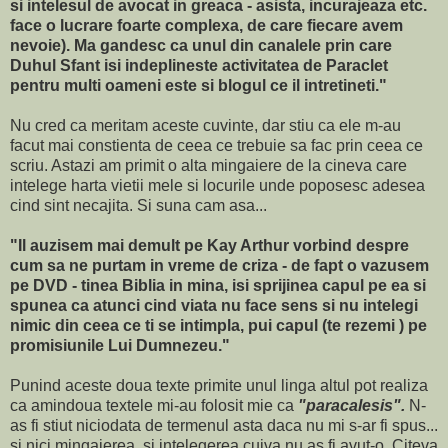
si intelesul de avocat in greaca - asista, incurajeaza etc.
face o lucrare foarte complexa, de care fiecare avem
nevoie). Ma gandesc ca unul din canalele prin care
Duhul Sfant isi indeplineste activitatea de Paraclet
pentru multi oameni este si blogul ce il intretineti."
Nu cred ca meritam aceste cuvinte, dar stiu ca ele m-au
facut mai constienta de ceea ce trebuie sa fac prin ceea ce
scriu. Astazi am primit o alta mingaiere de la cineva care
intelege harta vietii mele si locurile unde poposesc adesea
cind sint necajita. Si suna cam asa...
"Il auzisem mai demult pe Kay Arthur vorbind despre
cum sa ne purtam in vreme de criza - de fapt o vazusem
pe DVD - tinea Biblia in mina, isi sprijinea capul pe ea si
spunea ca atunci cind viata nu face sens si nu intelegi
nimic din ceea ce ti se intimpla, pui capul (te rezemi ) pe
promisiunile Lui Dumnezeu."
Punind aceste doua texte primite unul linga altul pot realiza
ca amindoua textele mi-au folosit mie ca
"paracalesis".
N-
as fi stiut niciodata de termenul asta daca nu mi s-ar fi spus...
si nici mingaierea si intelegerea cuiva nu as fi avut-o. Citeva