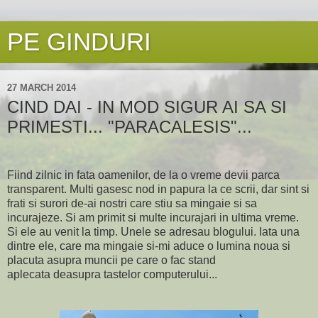
PE GINDURI
27 MARCH 2014
CIND DAI - IN MOD SIGUR AI SA SI
PRIMESTI... "PARACALESIS"...
Fiind zilnic in fata oamenilor, de la o vreme devii parca
transparent. Multi gasesc nod in papura la ce scrii, dar sint si
frati si surori de-ai nostri care stiu sa mingaie si sa
incurajeze. Si am primit si multe incurajari in ultima vreme.
Si ele au venit la timp. Unele se adresau blogului. Iata una
dintre ele, care ma mingaie si-mi aduce o lumina noua si
placuta asupra muncii pe care o fac stand
aplecata deasupra tastelor computerului...