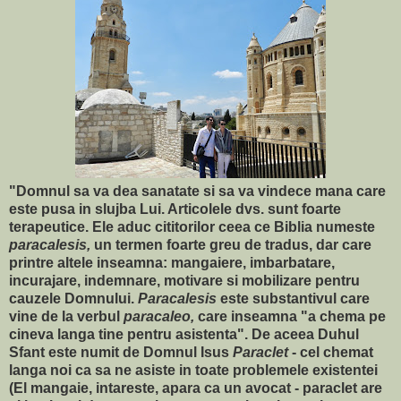
"Domnul sa va dea sanatate si sa va vindece mana care
este pusa in slujba Lui. Articolele dvs. sunt foarte
terapeutice. Ele aduc cititorilor ceea ce Biblia numeste
paracalesis,
un termen foarte greu de tradus, dar care
printre altele inseamna: mangaiere, imbarbatare,
incurajare, indemnare, motivare si mobilizare pentru
cauzele Domnului.
Paracalesis
este substantivul care
vine de la verbul
paracaleo,
care inseamna "a chema pe
cineva langa tine pentru asistenta". De aceea Duhul
Sfant este numit de Domnul Isus
Paraclet
- cel chemat
langa noi ca sa ne asiste in toate problemele existentei
(El mangaie, intareste, apara ca un avocat - paraclet are