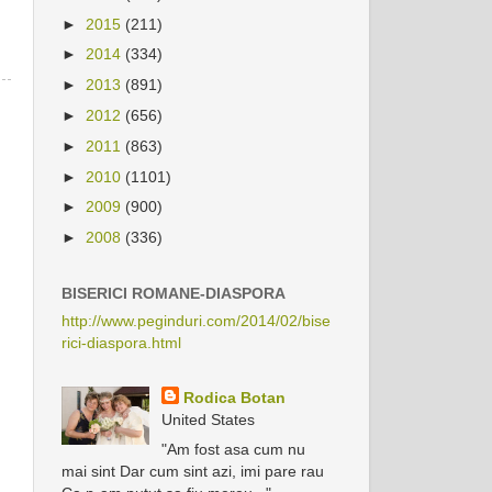
►
2015
(211)
►
2014
(334)
►
2013
(891)
►
2012
(656)
►
2011
(863)
►
2010
(1101)
►
2009
(900)
►
2008
(336)
BISERICI ROMANE-DIASPORA
http://www.peginduri.com/2014/02/bise
rici-diaspora.html
Rodica Botan
United States
"Am fost asa cum nu
mai sint Dar cum sint azi, imi pare rau