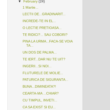
▼
February
(24)
1 Martie...
LECTII DE...GRADINARIT...
INCREDE-TE IN EL...
O LECTIE PRETIOASA...
TE RIDICI?... SAU COBORI?
PINA LA URMA...FACA-SE VOIA
TA...
UN DOS DE PALMA...
TE IERT...DAR NU TE UIT?
INGERII...SI NOI...
FLUTURELE DE MOLIE...
PATURICA DE SIGURANTA...
BUNA...DIMINEATA?!
CEARTA-MA ...CHIAR?
CU TIMPUL, INVETI...
CA SA EXIST SI EU...