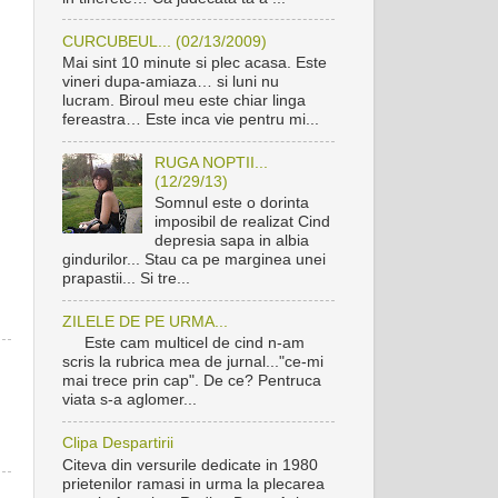
CURCUBEUL... (02/13/2009)
Mai sint 10 minute si plec acasa. Este
vineri dupa-amiaza… si luni nu
lucram. Biroul meu este chiar linga
fereastra… Este inca vie pentru mi...
RUGA NOPTII...
(12/29/13)
Somnul este o dorinta
imposibil de realizat Cind
depresia sapa in albia
gindurilor... Stau ca pe marginea unei
prapastii... Si tre...
ZILELE DE PE URMA...
Este cam multicel de cind n-am
scris la rubrica mea de jurnal..."ce-mi
mai trece prin cap". De ce? Pentruca
viata s-a aglomer...
Clipa Despartirii
Citeva din versurile dedicate in 1980
prietenilor ramasi in urma la plecarea