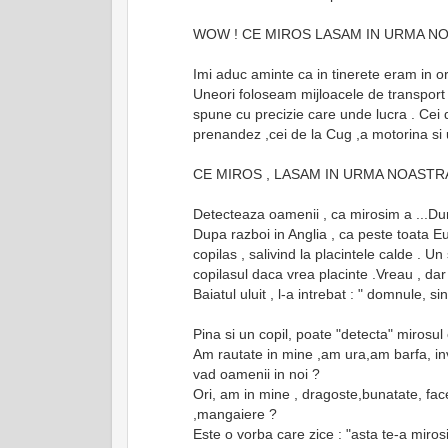
WOW ! CE MIROS LASAM IN URMA N
Imi aduc aminte ca in tinerete eram in or
Uneori foloseam mijloacele de transport
spune cu precizie care unde lucra . Cei 
prenandez ,cei de la Cug ,a motorina si 
CE MIROS , LASAM IN URMA NOASTR
Detecteaza oamenii , ca mirosim a ...
Dupa razboi in Anglia , ca peste toata Eu
copilas , salivind la placintele calde . Un
copilasul daca vrea placinte .Vreau , dar n
Baiatul uluit , l-a intrebat : " domnule,
Pina si un copil, poate "detecta" miros
Am rautate in mine ,am ura,am barfa, inv
vad oamenii in noi ?
Ori, am in mine , dragoste,bunatate, face
,mangaiere ?
Este o vorba care zice : "asta te-a miros