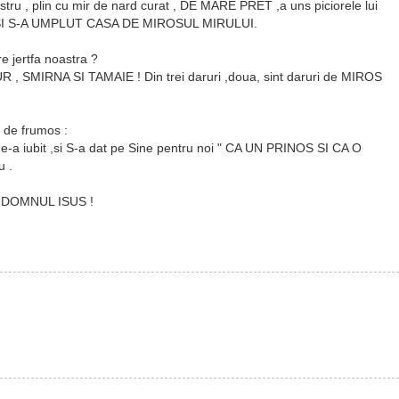
astru , plin cu mir de nard curat , DE MARE PRET ,a uns piciorele lui
 ei ; SI S-A UMPLUT CASA DE MIROSUL MIRULUI.
 jertfa noastra ?
 AUR , SMIRNA SI TAMAIE ! Din trei daruri ,doua, sint daruri de MIROS
 de frumos :
 ne-a iubit ,si S-a dat pe Sine pentru noi " CA UN PRINOS SI CA O
 .
DOMNUL ISUS !