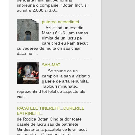
de foarte multi ani. Au format
impreuna o companie, "Botan Inc", si
au intre 2.000 si 3.0...
puterea necredintei
Azi citind un text din
Marcu 6:1-6 , am ramas
uimita de un lucru pe
care cred eu l-am trecut
cu vederea de multe ori sau chiar
daca nu l...
SAH-MAT
Se spune ca un
campion la sah a vizitat o
galerie de arta renumita.
Tablouri minunate...
reprezentind tot felul de aspecte ale
vietii...
PACATELE TINERETII...DURERILE
BATRINETII...
de Rodica Botan Cind te dor toate
oasele de lucru sau de batrinete,
Gindeste-te la pacatele ce le-ai facut
in tinerete… Ca judecata ta a ...