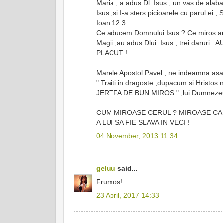
Maria , a adus Dl. Isus , un vas de alab
Isus ,si I-a sters picioarele cu parul
Ioan 12:3
Ce aducem Domnului Isus ? Ce miros are
Magii ,au adus Dlui. Isus , trei daruri :
PLACUT !
Marele Apostol Pavel , ne indeamna asa
" Traiti in dragoste ,dupacum si Hristos
JERTFA DE BUN MIROS " ,lui Dumnezeu
CUM MIROASE CERUL ? MIROASE CA 
A LUI SA FIE SLAVA IN VECI !
04 November, 2013 11:34
geluu
said...
Frumos!
23 April, 2017 14:33