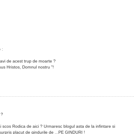
 :
bavi de acest trup de moarte ?
sus Hristos, Domnul nostru "!
 ?
i scos Rodica de aici ? Urmaresc blogul asta de la infintare si
surpris placut de gindurile de ...PE GINDURI !