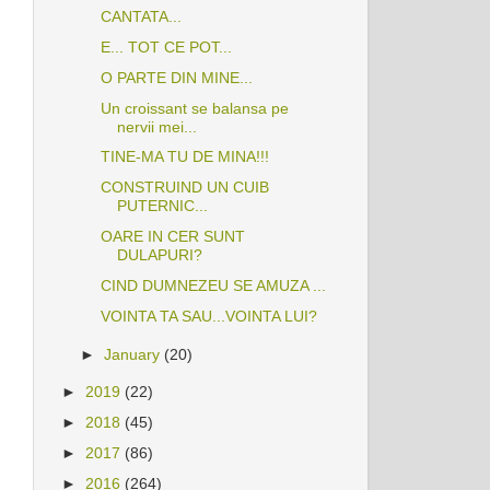
CANTATA...
E... TOT CE POT...
O PARTE DIN MINE...
Un croissant se balansa pe
nervii mei...
TINE-MA TU DE MINA!!!
CONSTRUIND UN CUIB
PUTERNIC...
OARE IN CER SUNT
DULAPURI?
CIND DUMNEZEU SE AMUZA ...
VOINTA TA SAU...VOINTA LUI?
►
January
(20)
►
2019
(22)
►
2018
(45)
►
2017
(86)
►
2016
(264)