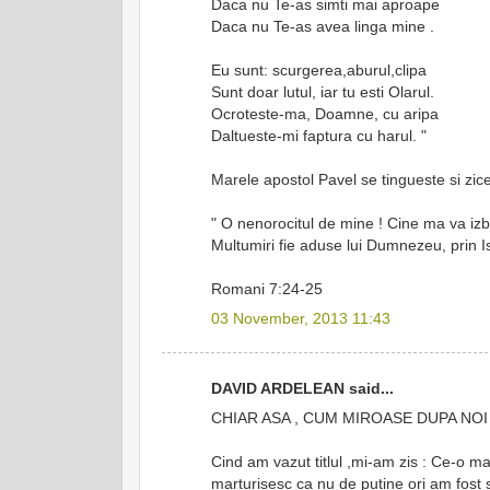
Daca nu Te-as simti mai aproape
Daca nu Te-as avea linga mine .
Eu sunt: scurgerea,aburul,clipa
Sunt doar lutul, iar tu esti Olarul.
Ocroteste-ma, Doamne, cu aripa
Daltueste-mi faptura cu harul. "
Marele apostol Pavel se tingueste si zice
" O nenorocitul de mine ! Cine ma va iz
Multumiri fie aduse lui Dumnezeu, prin I
Romani 7:24-25
03 November, 2013 11:43
DAVID ARDELEAN said...
CHIAR ASA , CUM MIROASE DUPA NOI
Cind am vazut titlul ,mi-am zis : Ce-o ma
marturisesc ca nu de putine ori am fost 