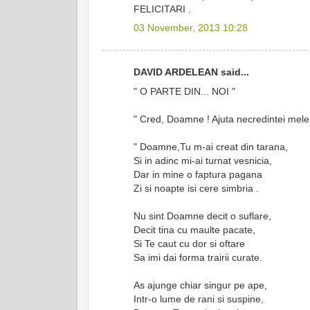
FELICITARI .
03 November, 2013 10:28
DAVID ARDELEAN said...
" O PARTE DIN... NOI "
" Cred, Doamne ! Ajuta necredintei mele
" Doamne,Tu m-ai creat din tarana,
Si in adinc mi-ai turnat vesnicia,
Dar in mine o faptura pagana
Zi si noapte isi cere simbria .
Nu sint Doamne decit o suflare,
Decit tina cu maulte pacate,
Si Te caut cu dor si oftare
Sa imi dai forma trairii curate.
As ajunge chiar singur pe ape,
Intr-o lume de rani si suspine,