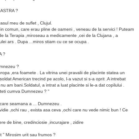
OASTRA ?
asul meu de suflet , Clujul.
 in comun, care erau pline de oameni , veneau de la servici ! Puteam
de la Terapia ,miroseau a medicamente ,cei de la Clujana , a
ulei ars . Dupa ...miros stiam cu ce se ocupa .
A ?
Dumnezeu ?
ropa ,era foamete . La vitrina unei pravalii de placinte statea un
 soldat American trecind pe acolo, l-a vazut si s-a oprit .A intrebat
u am bani.Soldatul, a intrat a luat placinte si le-a dat copilului .
 sinteti cumva Dumnezeu ? "
ul care seamana a ... Dumnezeu .
idie ,ochi rau , exista asa ceva ,ochi care nu vede nimic bun ! Ce
re de bine, credinciosie ,incurajare , zidire
it " Mirosim urit sau frumos ?