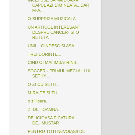
INCEPUSE SA MA DOARA
CAPUL AZI DIMINEATA...DAR
M-A...
O SURPRIZA MUZICALA...
UN ARTICOL INTERESANT
DESPRE CANCER- SI O
RETETA
UNII... GINDESC SI ASA...
TREI DORINTE...
CIND OI MAI IMBATRINII...
SOCCER - PRIMUL MECI AL LUI
SETHY...
O ZI CU SETH...
MIRA-TE SI TU...
o zi libera...
ZI DE TOAMNA...
DELICIOASA PICATURA
DE...MUSTAR
PENTRU TOTI NEVOIASII DE