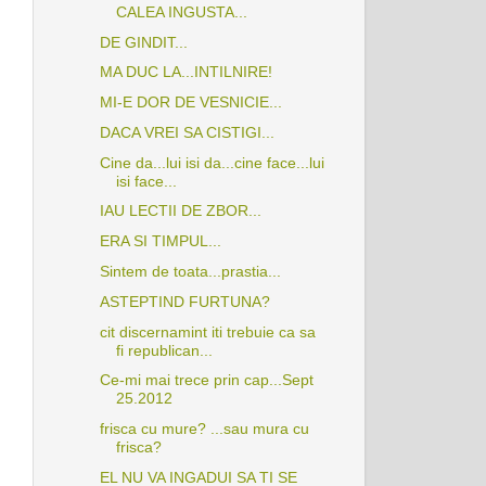
CALEA INGUSTA...
DE GINDIT...
MA DUC LA...INTILNIRE!
MI-E DOR DE VESNICIE...
DACA VREI SA CISTIGI...
Cine da...lui isi da...cine face...lui
isi face...
IAU LECTII DE ZBOR...
ERA SI TIMPUL...
Sintem de toata...prastia...
ASTEPTIND FURTUNA?
cit discernamint iti trebuie ca sa
fi republican...
Ce-mi mai trece prin cap...Sept
25.2012
frisca cu mure? ...sau mura cu
frisca?
EL NU VA INGADUI SA TI SE