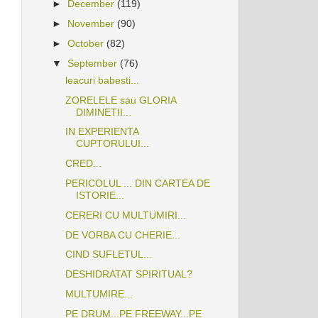
►
December
(119)
►
November
(90)
►
October
(82)
▼
September
(76)
leacuri babesti...
ZORELELE sau GLORIA
DIMINETII...
IN EXPERIENTA
CUPTORULUI...
CRED...
PERICOLUL ... DIN CARTEA DE
ISTORIE...
CERERI CU MULTUMIRI...
DE VORBA CU CHERIE...
CIND SUFLETUL...
DESHIDRATAT SPIRITUAL?
MULTUMIRE...
PE DRUM...PE FREEWAY...PE