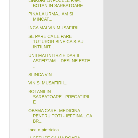
LINKURI LA POZELE FAM.
BOTAN IN SARBATOARE
PINA LA URMA...AM SI
MINCAT...
INCA MAI VIN MUSAFIRII...
SE PARE CA LE PARE
TUTUROR BINE CA S-AU
INTILNIT...
UNII MAI INTIRZIE DAR II
ASTEPTAM ...DESI NE ESTE
...
SI INCA VIN...
VIN SI MUSAFIRII...
BOTANII IN
SARBATOARE...PREGATIRIL
E
OBAMA CARE- MEDICINA
PENTRU TOTI - IEFTINA...CA
BR...
Inca o pietricica...