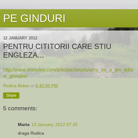
PE GINDURI
12 JANUARY 2012
PENTRU CITITORII CARE STIU
ENGLEZA...
http://www.shmuley.com/articles/details/why_im_a_tim_tebo
w_groupie/
Rodica Botan
at
8:42:00 PM
Share
5 comments:
Marta
13 January, 2012 07:25
draga Rodica