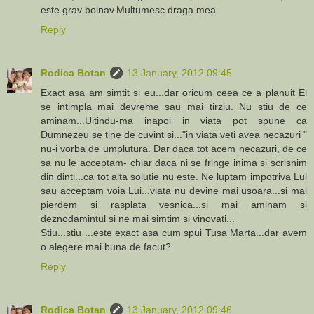
este grav bolnav.Multumesc draga mea.
Reply
Rodica Botan
13 January, 2012 09:45
Exact asa am simtit si eu...dar oricum ceea ce a planuit El
se intimpla mai devreme sau mai tirziu. Nu stiu de ce
aminam...Uitindu-ma inapoi in viata pot spune ca
Dumnezeu se tine de cuvint si..."in viata veti avea necazuri "
nu-i vorba de umplutura. Dar daca tot acem necazuri, de ce
sa nu le acceptam- chiar daca ni se fringe inima si scrisnim
din dinti...ca tot alta solutie nu este. Ne luptam impotriva Lui
sau acceptam voia Lui...viata nu devine mai usoara...si mai
pierdem si rasplata vesnica...si mai aminam si
deznodamintul si ne mai simtim si vinovati...
Stiu...stiu ...este exact asa cum spui Tusa Marta...dar avem
o alegere mai buna de facut?
Reply
Rodica Botan
13 January, 2012 09:46