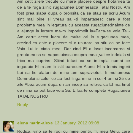
Am cetit zilele trecute cu mare placere despre hotarirea ta
de a te ruga zilnic rugaciunea Domneasca Tatal Nostru Am
fost prea slaba dupa o bronsita ca sa stau sa scriu Acum
sint mai bine si vreau sa -ti impartasesc care a fost
problema mea in legatura cu aceasta rugaciune:Inainte de
a ajunge la iertare ma-m impodmolit la=Faca-se voia Ta -
Am cerut acest lucru de multe ori in rugaciunea mea,
crezind ca este o placere si o usurare sa stiu ca se face
Voia Lui in viata mea .Dar cind El a lasat incercarea si
greutatea sa se napastuiasca asupra mea ,vai ce indoiala si
frica ma cuprins. Stiind totusi ca se intimpla numai ce
ingaduie El m-am linistit oarecum Atunci El a trimis ingerii
Lui sa fie alaturi de mine am supravietuit. Ii multumesc
Domnului si celor ce au fost linga mine in cei 4 ani si 25 de
zile.Abea acum dupa un an incep sa relizez ca El ma tinut
de mina sa pot face voia Sa. E foarte completa Rugaciunea
TATAL NOSTRU
Reply
elena marin-alexe
13 January, 2012 09:08
Rodica, vino sa te rogi cu mine pentru fr. meu Gelu, care