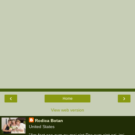
‹
›
Home
View web version
Rodica Botan
United States
"Am fost asa cum nu mai sint Dar cum sint azi, imi