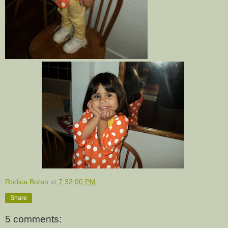
Rodica Botan
at
7:32:00 PM
Share
5 comments: