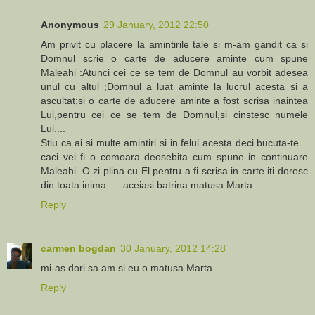
Anonymous
29 January, 2012 22:50
Am privit cu placere la amintirile tale si m-am gandit ca si
Domnul scrie o carte de aducere aminte cum spune
Maleahi :Atunci cei ce se tem de Domnul au vorbit adesea
unul cu altul ;Domnul a luat aminte la lucrul acesta si a
ascultat;si o carte de aducere aminte a fost scrisa inaintea
Lui,pentru cei ce se tem de Domnul,si cinstesc numele
Lui....
Stiu ca ai si multe amintiri si in felul acesta deci bucuta-te ..
caci vei fi o comoara deosebita cum spune in continuare
Maleahi. O zi plina cu El pentru a fi scrisa in carte iti doresc
din toata inima..... aceiasi batrina matusa Marta
Reply
carmen bogdan
30 January, 2012 14:28
mi-as dori sa am si eu o matusa Marta...
Reply