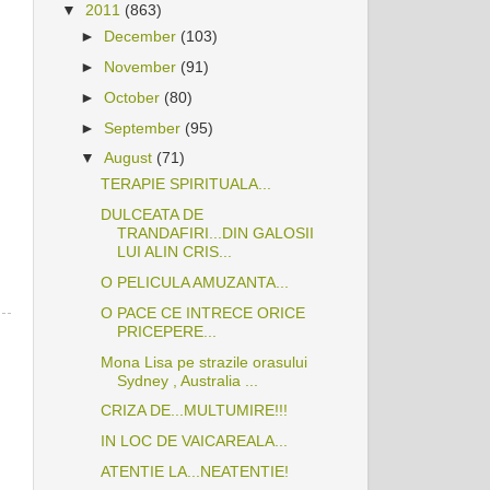
▼
2011
(863)
►
December
(103)
►
November
(91)
►
October
(80)
►
September
(95)
▼
August
(71)
TERAPIE SPIRITUALA...
DULCEATA DE
TRANDAFIRI...DIN GALOSII
LUI ALIN CRIS...
O PELICULA AMUZANTA...
O PACE CE INTRECE ORICE
PRICEPERE...
Mona Lisa pe strazile orasului
Sydney , Australia ...
CRIZA DE...MULTUMIRE!!!
IN LOC DE VAICAREALA...
ATENTIE LA...NEATENTIE!