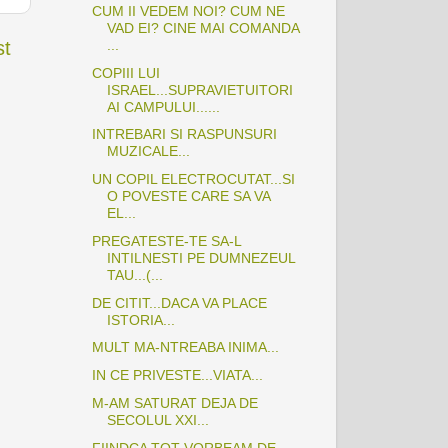
CUM II VEDEM NOI? CUM NE
VAD EI? CINE MAI COMANDA
...
st
COPIII LUI
ISRAEL...SUPRAVIETUITORI
AI CAMPULUI......
INTREBARI SI RASPUNSURI
MUZICALE...
UN COPIL ELECTROCUTAT...SI
O POVESTE CARE SA VA
EL...
PREGATESTE-TE SA-L
INTILNESTI PE DUMNEZEUL
TAU...(...
DE CITIT...DACA VA PLACE
ISTORIA...
MULT MA-NTREABA INIMA...
IN CE PRIVESTE...VIATA...
M-AM SATURAT DEJA DE
SECOLUL XXI...
FIINDCA TOT VORBEAM DE