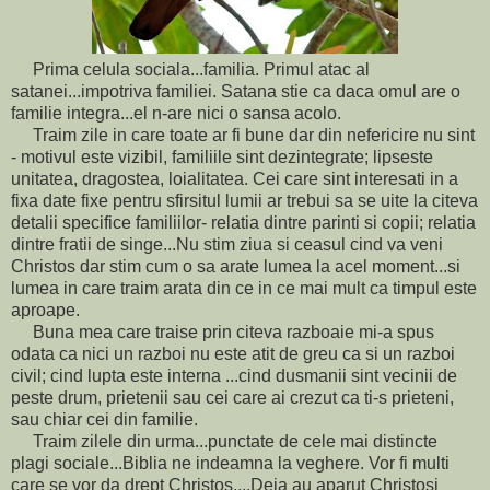
Prima celula sociala...familia. Primul atac al
satanei...impotriva familiei. Satana stie ca daca omul are o
familie integra...el n-are nici o sansa acolo.
Traim zile in care toate ar fi bune dar din nefericire nu sint
- motivul este vizibil, familiile sint dezintegrate; lipseste
unitatea, dragostea, loialitatea. Cei care sint interesati in a
fixa date fixe pentru sfirsitul lumii ar trebui sa se uite la citeva
detalii specifice familiilor- relatia dintre parinti si copii; relatia
dintre fratii de singe...Nu stim ziua si ceasul cind va veni
Christos dar stim cum o sa arate lumea la acel moment...si
lumea in care traim arata din ce in ce mai mult ca timpul este
aproape.
Buna mea care traise prin citeva razboaie mi-a spus
odata ca nici un razboi nu este atit de greu ca si un razboi
civil; cind lupta este interna ...cind dusmanii sint vecinii de
peste drum, prietenii sau cei care ai crezut ca ti-s prieteni,
sau chiar cei din familie.
Traim zilele din urma...punctate de cele mai distincte
plagi sociale...Biblia ne indeamna la veghere. Vor fi multi
care se vor da drept Christos....Deja au aparut Christosi