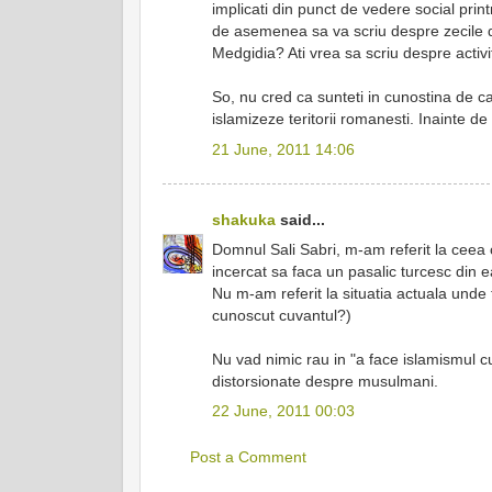
implicati din punct de vedere social prin
de asemenea sa va scriu despre zecile de 
Medgidia? Ati vrea sa scriu despre activi
So, nu cred ca sunteti in cunostina de ca
islamizeze teritorii romanesti. Inainte 
21 June, 2011 14:06
shakuka
said...
Domnul Sali Sabri, m-am referit la ceea 
incercat sa faca un pasalic turcesc din ea
Nu m-am referit la situatia actuala unde 
cunoscut cuvantul?)
Nu vad nimic rau in "a face islamismul cu
distorsionate despre musulmani.
22 June, 2011 00:03
Post a Comment