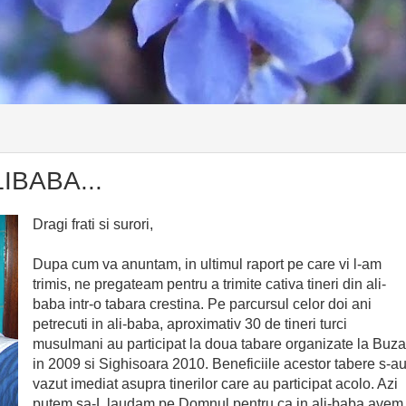
IBABA...
Dragi frati si surori,
Dupa cum va anuntam, in ultimul raport pe care vi l-am
trimis, ne pregateam pentru a trimite cativa tineri din ali-
baba intr-o tabara crestina. Pe parcursul celor doi ani
petrecuti in ali-baba, aproximativ 30 de tineri turci
musulmani au participat la doua tabare organizate la Buz
in 2009 si Sighisoara 2010. Beneficiile acestor tabere s-a
vazut imediat asupra tinerilor care au participat acolo. Azi
putem sa-L laudam pe Domnul pentru ca in ali-baba avem