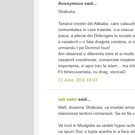
Anonymous said...
Shakuka,
Tanarul crestin din Alibaba, care calauz
comunitatea in care traieste, s-a nascut 
joaca; a plecat din Dobrogea la scoala si-a
a casatorit c-o fata draguta crestina, si s-
urmandu-l pe Domnul Isus!
Am observat o diferenta intre el si multe 
casatorit crestineste; romancele noastr
importanta, si apoi trec la islam... ma in
Fii binecuvantata, cu drag, vioricaO
21 June, 2011 14:03
sali sabri
said...
Well, doamna Shakuka, va inselati amarni
islamizeze teritorii romanesti. Sa-mi fie 
Va invit in Medgidia sa vedeti hyper-act
va spun! Duc o lupta acerba in a face isl