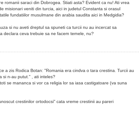
tre romanii saraci din Dobrogea. Stiati asta? Evident ca nu! Ati vrea
misionari veniti din turcia, aici in judetul Constanta si orasul
tatile fundatiilor musulmane din arabia saudita aici in Medgidia?
uza si nu aveti dreptul sa spuneti ca turcii nu au incercat sa
de a declara ceva trebuie sa ne facem temele, nu?
ce a zis Rodica Botan: "Romania era cindva o tara crestina. Turcii au
 si n-au putut." , ati inteles?
toti se mananca si vor ca religia lor sa iasa castigatoare (va suna
noscut crestinilor ortodocsi" cata vreme crestinii au pareri