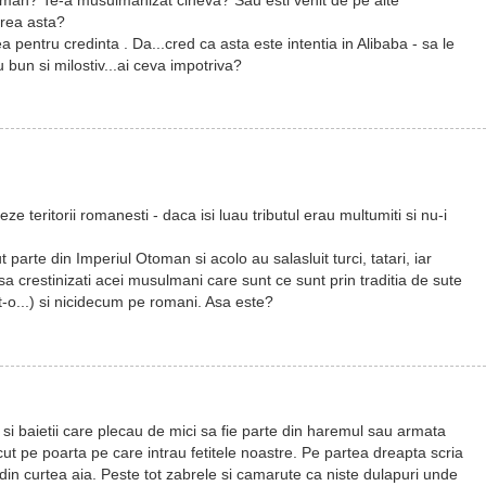
rea asta?
ea pentru credinta . Da...cred ca asta este intentia in Alibaba - sa le
n si milostiv...ai ceva impotriva?
ze teritorii romanesti - daca isi luau tributul erau multumiti si nu-i
parte din Imperiul Otoman si acolo au salasluit turci, tatari, iar
sa crestinizati acei musulmani care sunt ce sunt prin traditia de sute
tat-o...) si nicidecum pe romani. Asa este?
e si baietii care plecau de mici sa fie parte din haremul sau armata
cut pe poarta pe care intrau fetitele noastre. Pe partea dreapta scria
din curtea aia. Peste tot zabrele si camarute ca niste dulapuri unde