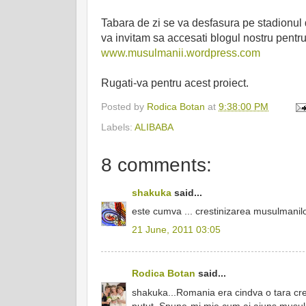
Tabara de zi se va desfasura pe stadionul d
va invitam sa accesati blogul nostru pentru
www.musulmanii.wordpress.com
Rugati-va pentru acest proiect.
Posted by
Rodica Botan
at
9:38:00 PM
Labels:
ALIBABA
8 comments:
shakuka
said...
este cumva ... crestinizarea musulmanil
21 June, 2011 03:05
Rodica Botan
said...
shakuka...Romania era cindva o tara cres
putut. Spune-mi mie cum ai ajuns musul