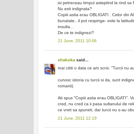
isi petreceau timpul asteptind la rind sa f
Nu esti indignata?
Copiii astia erau OBLIGATI . Celor din Al
bunatate...il pot respinge- este la latitud
insulta...
De ce te indignezi?
21 June, 2011 10:06
shakuka
said...
mai cititi o data ce am scris: "Turcii nu a
cunosc istoria cu turcii si da, sunt indi
romanii).
Ati spus "Copiii astia erau OBLIGATI". V
cred, nu cred ca ii pasa sultanului de rel
ce vreti sa spuneti, dar turcii nu s-au ob
21 June, 2011 12:19