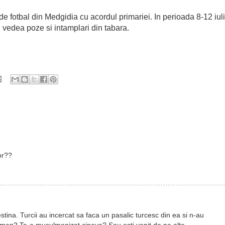
e fotbal din Medgidia cu acordul primariei. In perioada 8-12 iul
 vedea poze si intamplari din tabara.
or??
tina. Turcii au incercat sa faca un pasalic turcesc din ea si n-au
man? Te-a musulmanizat cineva? Sau esti venit de pe alte