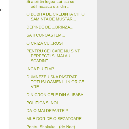
Si ateii tin legea Lui- sa se
odihneasca o zi din ...
ie
O BOBITA DE CREDINTA CIT O
SAMINTA DE MUSTAR...
DEPINDE DE ...BRINZA...
SA II CUNOASTEM...
O CRIZA CU...ROST
PENTRU CEI CARE NU SINT
PERFECTI SI MAI AU
SCADINT...
INCA PLUTIM?
DUMNEZEU SI-A PASTRAT
TOTUSI OAMENI...IN ORICE
VRE...
DIN CRONICELE DIN ALIBABA...
POLITICA SI NOI...
DA-O MAI DEPARTE!!!
MI-E DOR DE-O SEZATOARE...
Pentru Shakuka...(de Noe)