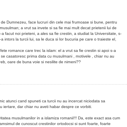
it de Dumnezeu, face lucruri din cele mai frumoase si bune, pentru
musulman; a vrut sa invete si sa fie mai mult decat prietenii lui de
 facut noi prieteni, a ales sa fie crestin, a studiat la Universitate, s-
a intors la turcii lui, sa le duca si lor bucuria pe care o traieste el,
fete romance care trec la islam: el a vrut sa fie crestin si apoi s-a
e se casatoresc prima data cu musulmani , motivele , chiar nu au
treb, oare de buna voie si nesilite de nimeni??
c atunci cand spuneti ca turcii nu au incercat niciodata sa
cu iertare, dar chiar nu aveti habar despre ce vorbiti.
ivitatea musulmanilor in a islamiza romanii!!! Da, este exact asa cum
amsimul de cunoscut crestinilor ortodocsi si sunt foarte, foarte