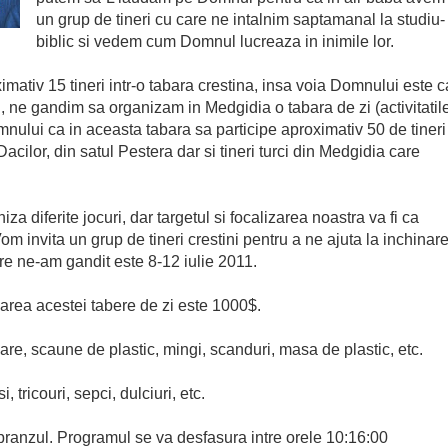
un grup de tineri cu care ne intalnim saptamanal la studiu-
biblic si vedem cum Domnul lucreaza in inimile lor.
ativ 15 tineri intr-o tabara crestina, insa voia Domnului este c
l, ne gandim sa organizam in Medgidia o tabara de zi (activitatil
nului ca in aceasta tabara sa participe aproximativ 50 de tineri
 Dacilor, din satul Pestera dar si tineri turci din Medgidia care
za diferite jocuri, dar targetul si focalizarea noastra va fi ca
m invita un grup de tineri crestini pentru a ne ajuta la inchinar
are ne-am gandit este 8-12 iulie 2011.
rea acestei tabere de zi este 1000$.
oare, scaune de plastic, mingi, scanduri, masa de plastic, etc.
 tricouri, sepci, dulciuri, etc.
 pranzul. Programul se va desfasura intre orele 10:16:00