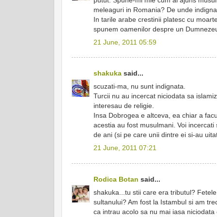
meleaguri in Romania? De unde indigna
In tarile arabe crestinii platesc cu moart
spunem oamenilor despre un Dumnezeu bu
21 June, 2011 05:59
shakuka
said...
scuzati-ma, nu sunt indignata.
Turcii nu au incercat niciodata sa islamize
interesau de religie.
Insa Dobrogea e altceva, ea chiar a facut 
acestia au fost musulmani. Voi incercati 
de ani (si pe care unii dintre ei si-au ui
21 June, 2011 07:21
Rodica Botan
said...
shakuka...tu stii care era tributul? Fetel
sultanului? Am fost la Istambul si am tre
ca intrau acolo sa nu mai iasa niciodata 