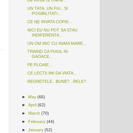
De vorba cu cherie...
UN TATA, UN FIU...SI
POSIBILITATI...
CE NE INVATA COPIII...
NICI EU NU POT SA STAU
INDIFERENTA...
UN OM MIC CU INIMA MARE...
TRAIND CA PUIUL IN
GAOACE...
PE PLOAIE...
CE LECTII IMI DA VIATA...
REGRETELE...BUNE?...RELE?..
.
►
May
(66)
►
April
(62)
►
March
(70)
►
February
(44)
►
January
(52)