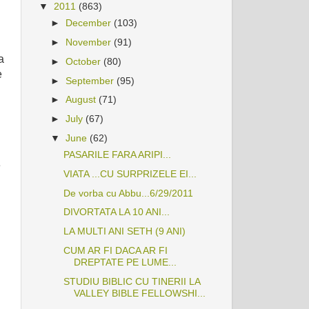
▼
2011
(863)
►
December
(103)
►
November
(91)
a
►
October
(80)
e
►
September
(95)
►
August
(71)
►
July
(67)
▼
June
(62)
PASARILE FARA ARIPI...
e
VIATA ...CU SURPRIZELE EI...
De vorba cu Abbu...6/29/2011
DIVORTATA LA 10 ANI...
LA MULTI ANI SETH (9 ANI)
CUM AR FI DACA AR FI
DREPTATE PE LUME...
STUDIU BIBLIC CU TINERII LA
VALLEY BIBLE FELLOWSHI...