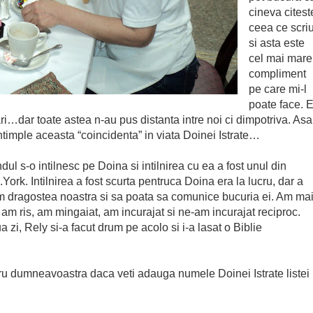
cineva citest
ceea ce scriu
si asta este
cel mai mare
compliment
pe care mi-l
poate face. 
i…dar toate astea n-au pus distanta intre noi ci dimpotriva. Asa
timple aceasta “coincidenta” in viata Doinei Istrate…
l s-o intilnesc pe Doina si intilnirea cu ea a fost unul din
ork. Intilnirea a fost scurta pentruca Doina era la lucru, dar a
am dragostea noastra si sa poata sa comunice bucuria ei. Am ma
 am ris, am mingaiat, am incurajat si ne-am incurajat reciproc.
zi, Rely si-a facut drum pe acolo si i-a lasat o Biblie
u dumneavoastra daca veti adauga numele Doinei Istrate listei