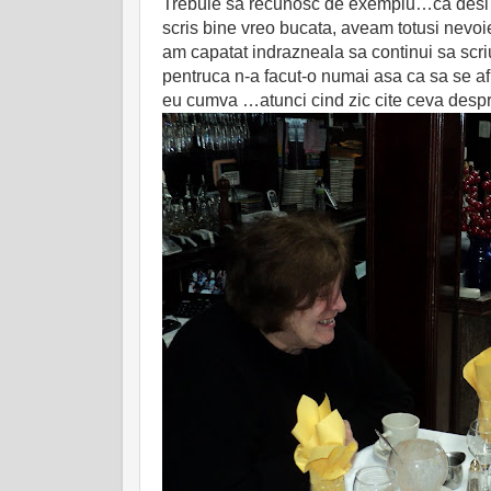
Trebuie sa recunosc de exemplu…ca desi m
scris bine vreo bucata, aveam totusi nevoi
am capatat indrazneala sa continui sa scriu
pentruca n-a facut-o numai asa ca sa se a
eu cumva …atunci cind zic cite ceva desp