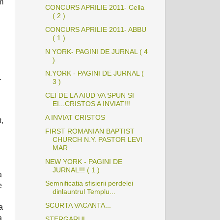
m
CONCURS APRILIE 2011- Cella
( 2 )
CONCURS APRILIE 2011- ABBU
( 1 )
N YORK- PAGINI DE JURNAL ( 4
)
N.YORK - PAGINI DE JURNAL (
…
3 )
CEI DE LA AIUD VA SPUN SI
EI...CRISTOS A INVIAT!!!
A INVIAT CRISTOS
t,
FIRST ROMANIAN BAPTIST
CHURCH N.Y. PASTOR LEVI
MAR...
NEW YORK - PAGINI DE
JURNAL!!! ( 1 )
a
Semnificatia sfisierii perdelei
e
dinlauntrul Templu...
SCURTA VACANTA...
a
a
STERGARUL...