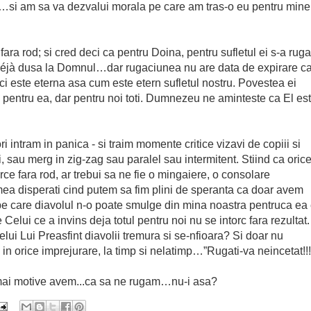
ci…si am sa va dezvalui morala pe care am tras-o eu pentru mine
ara rod; si cred deci ca pentru Doina, pentru sufletul ei s-a ruga
 déjà dusa la Domnul…dar rugaciunea nu are data de expirare c
ci este eterna asa cum este etern sufletul nostru. Povestea ei
pentru ea, dar pentru noi toti. Dumnezeu ne aminteste ca El es
i intram in panica - si traim momente critice vizavi de copiii si
 sau merg in zig-zag sau paralel sau intermitent. Stiind ca oric
e fara rod, ar trebui sa ne fie o mingaiere, o consolare
a disperati cind putem sa fim plini de speranta ca doar avem
e care diavolul n-o poate smulge din mina noastra pentruca ea
Celui ce a invins deja totul pentru noi nu se intorc fara rezultat.
lui Lui Preasfint diavolii tremura si se-nfioara? Si doar nu
n orice imprejurare, la timp si nelatimp…”Rugati-va neincetat!!!
e mai motive avem...ca sa ne rugam…nu-i asa?