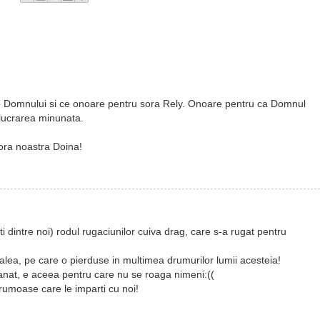
omnului si ce onoare pentru sora Rely. Onoare pentru ca Domnul
 lucrarea minunata.
ora noastra Doina!
 dintre noi) rodul rugaciunilor cuiva drag, care s-a rugat pentru
 calea, pe care o pierduse in multimea drumurilor lumii acesteia!
nat, e aceea pentru care nu se roaga nimeni:((
rumoase care le imparti cu noi!