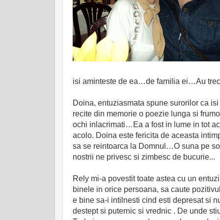
isi aminteste de ea…de familia ei…Au trecut
Doina, entuziasmata spune surorilor ca isi 
recite din memorie o poezie lunga si frumoa
ochi inlacrimati…Ea a fost in lume in tot ace
acolo. Doina este fericita de aceasta intim
sa se reintoarca la Domnul…O suna pe sora e
nostrii ne privesc si zimbesc de bucurie...
Rely mi-a povestit toate astea cu un entuzi
binele in orice persoana, sa caute pozitivu
e bine sa-i intilnesti cind esti depresat si
destept si puternic si vrednic . De unde s