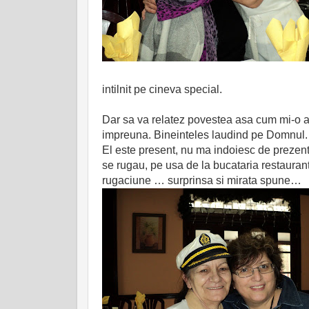
intilnit pe cineva special.
Dar sa va relatez povestea asa cum mi-o a
impreuna. Bineinteles laudind pe Domnul. 
El este present, nu ma indoiesc de prezenta 
se rugau, pe usa de la bucataria restaura
rugaciune … surprinsa si mirata spune…