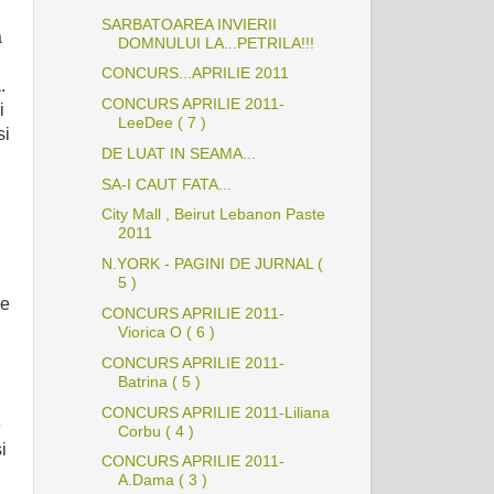
SARBATOAREA INVIERII
a
DOMNULUI LA...PETRILA!!!
CONCURS...APRILIE 2011
.
CONCURS APRILIE 2011-
i
LeeDee ( 7 )
si
DE LUAT IN SEAMA...
SA-I CAUT FATA...
City Mall , Beirut Lebanon Paste
2011
N.YORK - PAGINI DE JURNAL (
5 )
ie
CONCURS APRILIE 2011-
Viorica O ( 6 )
CONCURS APRILIE 2011-
Batrina ( 5 )
CONCURS APRILIE 2011-Liliana
e
Corbu ( 4 )
i
CONCURS APRILIE 2011-
A.Dama ( 3 )