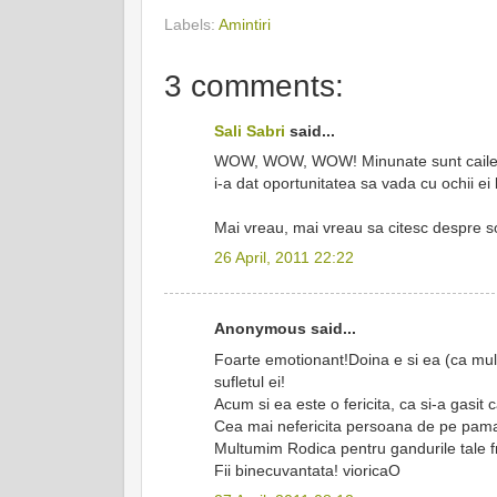
Labels:
Amintiri
3 comments:
Sali Sabri
said...
WOW, WOW, WOW! Minunate sunt caile D
i-a dat oportunitatea sa vada cu ochii ei
Mai vreau, mai vreau sa citesc despre s
26 April, 2011 22:22
Anonymous said...
Foarte emotionant!Doina e si ea (ca multi
sufletul ei!
Acum si ea este o fericita, ca si-a gasit
Cea mai nefericita persoana de pe pama
Multumim Rodica pentru gandurile tale f
Fii binecuvantata! vioricaO