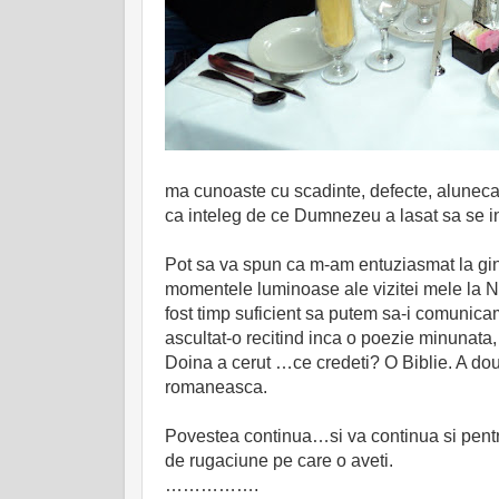
ma cunoaste cu scadinte, defecte, alunecar
ca inteleg de ce Dumnezeu a lasat sa se in
Pot sa va spun ca m-am entuziasmat la gindu
momentele luminoase ale vizitei mele la N.Y
fost timp suficient sa putem sa-i comunic
ascultat-o recitind inca o poezie minunata,
Doina a cerut …ce credeti? O Biblie. A doua 
romaneasca.
Povestea continua…si va continua si pentr
de rugaciune pe care o aveti.
…………….