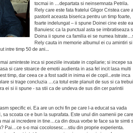
tocmai in …departata si neinsemnata Petrila.
Rely care este fata fratelui Gligor Cristea care 
pastorit aceasta biserica pentru un timp foarte,
foarte indelungat – ii spune Doinei cine este ea
Banuiesc ca la punctual asta se imbratiseaza s
Doina ii spune ca familia ei se numea Istrate…
Rely cauta in memorie albumul ei cu amintiri si
 intre timp 50 de ani...
mai aminteste inca si poeziile invatate in copilarie; si incepe sa
sa si care stoarce de emotii audienta in asa fel incit lasa multi
st timp, dar ceea ce a fost sadit in inima ei de copil...este inca
plare si trage concluzia …ca totul este planuit de sus si ca trebu
i si ii spune - sa stii ca de undeva de sus din cer parintii
asm specific ei. Ea are un ochi fin pe care l-a educat sa vada
l, sa scoata ce e bun la suprafata. Este unul din oamenii pe car
 nu mai ai incredere in tine…ca din doua vorbe te face sa te simti s
tiu? Pai…ce s-o mai cocolosesc…stiu din proprie experienta.