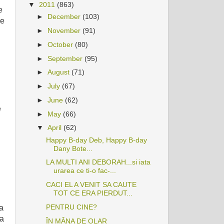
▼
2011
(863)
e
►
December
(103)
re
►
November
(91)
►
October
(80)
►
September
(95)
►
August
(71)
►
July
(67)
►
June
(62)
e
►
May
(66)
▼
April
(62)
Happy B-day Deb, Happy B-day
Dany Bote...
LA MULTI ANI DEBORAH...si iata
urarea ce ti-o fac-...
CACI EL A VENIT SA CAUTE
TOT CE ERA PIERDUT...
PENTRU CINE?
a
ta
ÎN MÂNA DE OLAR