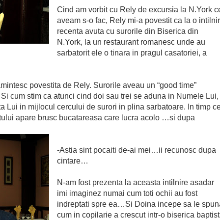
Cind am vorbit cu Rely de excursia la N.York c
aveam s-o fac, Rely mi-a povestit ca la o intilni
recenta avuta cu surorile din Biserica din
N.York, la un restaurant romanesc unde au
sarbatorit ele o tinara in pragul casatoriei, a
mintesc povestita de Rely. Surorile aveau un “good time”
Si cum stim ca atunci cind doi sau trei se aduna in Numele Lui,
Lui in mijlocul cercului de surori in plina sarbatoare. In timp c
ntului apare brusc bucatareasa care lucra acolo …si dupa
-Astia sint pocaiti de-ai mei…ii recunosc dupa
cintare…
N-am fost prezenta la aceasta intilnire asadar
imi imaginez numai cum toti ochii au fost
indreptati spre ea…Si Doina incepe sa le spun
cum in copilarie a crescut intr-o biserica baptis