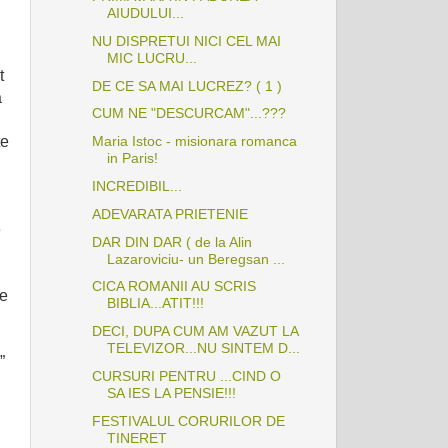
AIUDULUI...
NU DISPRETUI NICI CEL MAI
MIC LUCRU...
t
DE CE SA MAI LUCREZ? ( 1 )
a
CUM NE "DESCURCAM"...???
te
Maria Istoc - misionara romanca
in Paris!
INCREDIBIL...
ADEVARATA PRIETENIE
e
DAR DIN DAR ( de la Alin
Lazaroviciu- un Beregsan ...
CICA ROMANII AU SCRIS
 e
BIBLIA...ATIT!!!
DECI, DUPA CUM AM VAZUT LA
TELEVIZOR...NU SINTEM D...
”
CURSURI PENTRU ...CIND O
SA IES LA PENSIE!!!
FESTIVALUL CORURILOR DE
TINERET