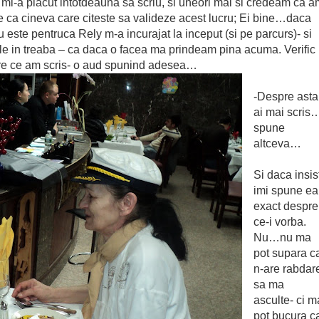
i-a placut intotdeauna sa scriu, si uneori mai si credeam ca a
e ca cineva care citeste sa valideze acest lucru; Ei bine…daca
 este pentruca Rely m-a incurajat la inceput (si pe parcurs)- si
fle in treaba – ca daca o facea ma prindeam pina acuma. Verific
re ce am scris- o aud spunind adesea…
-Despre asta
ai mai scris
spune
altceva…
Si daca insis
imi spune ea
exact despre
ce-i vorba.
Nu…nu ma
pot supara c
n-are rabdar
sa ma
asculte- ci m
pot bucura c