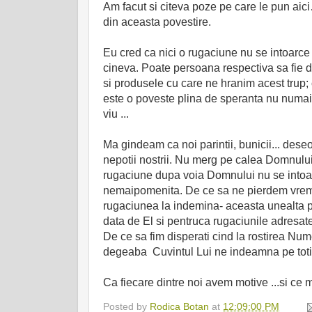
Am facut si citeva poze pe care le pun ai
din aceasta povestire.
Eu cred ca nici o rugaciune nu se intoarce f
cineva. Poate persoana respectiva sa fie
si produsele cu care ne hranim acest trup; 
este o poveste plina de speranta nu numai 
viu ...
Ma gindeam ca noi parintii, bunicii... deseor
nepotii nostrii. Nu merg pe calea Domnului,
rugaciune dupa voia Domnului nu se intoarc
nemaipomenita. De ce sa ne pierdem vreme
rugaciunea la indemina- aceasta unealta p
data de El si pentruca rugaciunile adresate 
De ce sa fim disperati cind la rostirea Nume
degeaba Cuvintul Lui ne indeamna pe toti i
Ca fiecare dintre noi avem motive ...si c
Posted by
Rodica Botan
at
12:09:00 PM