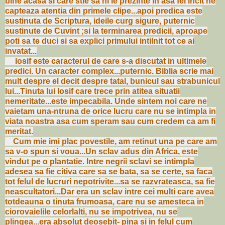
bine acasa si care stie sa ni le prezinte in asa fel incit ne
capteaza atentia din primele clipe...apoi predica este
sustinuta de Scriptura, ideile curg sigure, puternic
sustinute de Cuvint ;si la terminarea predicii, aproape
poti sa te duci si sa explici primului intilnit tot ce ai
invatat...
Iosif este caracterul de care s-a discutat in ultimele
predici. Un caracter complex...puternic. Biblia scrie mai
mult despre el decit despre tatal, bunicul sau strabunicul
lui...Tinuta lui Iosif care trece prin atitea situatii
nemeritate...este impecabila. Unde sintem noi care ne
vaietam una-ntruna de orice lucru care nu se intimpla in
viata noastra asa cum speram sau cum credem ca am fi
meritat.
Cum mie imi plac povestile, am retinut una pe care am
sa v-o spun si voua...Un sclav adus din Africa, este
vindut pe o plantatie. Intre negrii sclavi se intimpla
adesea sa fie citiva care sa se bata, sa se certe, sa faca
tot felul de lucruri nepotrivite...sa se razvrateasca, sa fie
neascultatori...Dar era un sclav intre cei multi care avea
totdeauna o tinuta frumoasa, care nu se amesteca in
ciorovaielile celorlalti, nu se impotrivea, nu se
plingea...era absolut deosebit- pina si in felul cum