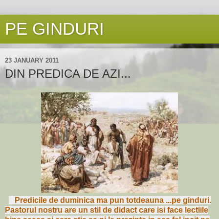
PE GINDURI
23 JANUARY 2011
DIN PREDICA DE AZI...
Predicile de duminica ma pun totdeauna ...pe ginduri.
Pastorul nostru are un stil de didact care isi face lectiile