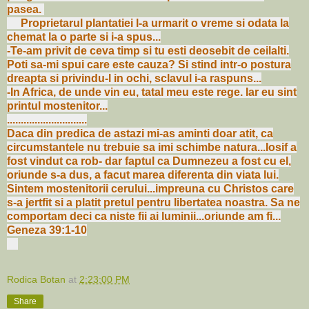
pasea.
Proprietarul plantatiei l-a urmarit o vreme si odata la
chemat la o parte si i-a spus...
-Te-am privit de ceva timp si tu esti deosebit de ceilalti.
Poti sa-mi spui care este cauza? Si stind intr-o postura
dreapta si privindu-l in ochi, sclavul i-a raspuns...
-In Africa, de unde vin eu, tatal meu este rege. Iar eu sint
printul mostenitor...
.............................
Daca din predica de astazi mi-as aminti doar atit, ca
circumstantele nu trebuie sa imi schimbe natura...Iosif a
fost vindut ca rob- dar faptul ca Dumnezeu a fost cu el,
oriunde s-a dus, a facut marea diferenta din viata lui.
Sintem mostenitorii cerului...impreuna cu Christos care
s-a jertfit si a platit pretul pentru libertatea noastra. Sa ne
comportam deci ca niste fii ai luminii...oriunde am fi...
Geneza 39:1-10
Rodica Botan
at
2:23:00 PM
Share