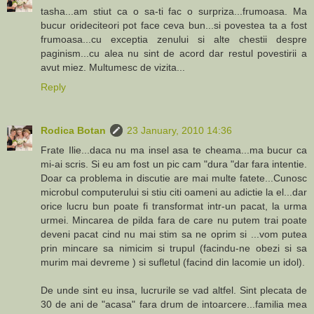
tasha...am stiut ca o sa-ti fac o surpriza...frumoasa. Ma
bucur orideciteori pot face ceva bun...si povestea ta a fost
frumoasa...cu exceptia zenului si alte chestii despre
paginism...cu alea nu sint de acord dar restul povestirii a
avut miez. Multumesc de vizita...
Reply
Rodica Botan
23 January, 2010 14:36
Frate Ilie...daca nu ma insel asa te cheama...ma bucur ca
mi-ai scris. Si eu am fost un pic cam "dura "dar fara intentie.
Doar ca problema in discutie are mai multe fatete...Cunosc
microbul computerului si stiu citi oameni au adictie la el...dar
orice lucru bun poate fi transformat intr-un pacat, la urma
urmei. Mincarea de pilda fara de care nu putem trai poate
deveni pacat cind nu mai stim sa ne oprim si ...vom putea
prin mincare sa nimicim si trupul (facindu-ne obezi si sa
murim mai devreme ) si sufletul (facind din lacomie un idol).
De unde sint eu insa, lucrurile se vad altfel. Sint plecata de
30 de ani de "acasa" fara drum de intoarcere...familia mea