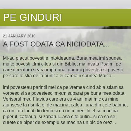
PE GINDURI
21 JANUARY 2010
A FOST ODATA CA NICIODATA...
Mi-au placut povestile intotdeauna. Buna mea imi spunea
multe povesti...Imi citea si din Biblie, ma invata Psalmi pe
care ii recitam seara impreuna, dar imi povestea si povesti
pe care le stia de la bunica ei careia ii spunea Maica...
Imi povesteau parintii mei ca pe vremea cind abia stiam sa
vorbesc si sa povestesc, m-am suparat pe buna mea odata.
Verisorul meu Flavius care era cu 4 ani mai mic ca mine
ajunsese la risnita ei de macinat cafea...una din cele batrine,
ca un cub facut din lemn si cu un miner...In el se macina
piperul, cafeaua, si zaharul...asa cite putin...si ca sa se
curete de piper de exemplu se macina un pic de orez...