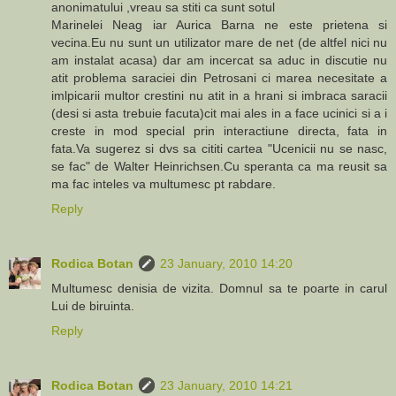
anonimatului ,vreau sa stiti ca sunt sotul
Marinelei Neag iar Aurica Barna ne este prietena si
vecina.Eu nu sunt un utilizator mare de net (de altfel nici nu
am instalat acasa) dar am incercat sa aduc in discutie nu
atit problema saraciei din Petrosani ci marea necesitate a
imlpicarii multor crestini nu atit in a hrani si imbraca saracii
(desi si asta trebuie facuta)cit mai ales in a face ucinici si a i
creste in mod special prin interactiune directa, fata in
fata.Va sugerez si dvs sa cititi cartea "Ucenicii nu se nasc,
se fac" de Walter Heinrichsen.Cu speranta ca ma reusit sa
ma fac inteles va multumesc pt rabdare.
Reply
Rodica Botan
23 January, 2010 14:20
Multumesc denisia de vizita. Domnul sa te poarte in carul
Lui de biruinta.
Reply
Rodica Botan
23 January, 2010 14:21