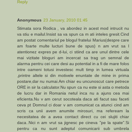
Reply
Anonymous
23 January, 2010 01:45
Stimata sora Rodica , va abordez in acest mod intrucit nu
va stiu e mailul.Insist sa va spun ca m ati inteles gresit.Cind
am postat comentariul pe blogul fratelui Marius(despre care
am foarte multe lucturi bune de spus) n am vrut sa l
atentionez expres pe d-lui, ci stiind ca are unul dintre cele
mai vizitate bloguri am incercat sa trag un semnal de
alarma pentru cei care desi au potential in a fi de mare folos
intre oameni totusi investesc mult timp in lumea virtuala
,printre altele si din motivele enuntate de mine in prima
postare,dar nu numai.Am chiar eu uncunoscut care petrece
ORE in sir la calculator.Nu spun ca nu este si asta o metoda
de lucru dar in Romania netul inca nu a ajuns cea mai
eficienta.Nu v am cerut socoteala daca ati facut sau faceti
ceva pt Domnul ci doar v am comunicat ca atunci cind am
scris ca unii avem anumite mirosuri, ma refeream la
necesitatea de a avea contact direct cu cei slujiti chiar
daca..Nici n am vrut sa jignesc pe cineva "pe la spate".Si
pentru ca nu sunt adeptul comunicarii sub umbrela