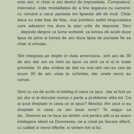
este aici, si chiar si aici destul de imprastiata. Computerul,
internetul...este modalitatea de a tine legatura cu oamenii-
cu romanii a caror partasie imi lipseste atit de mult. Chiar
daca nu este fata de fata...mai potolesc astfel singuratatea
care adeseori ma duce la stari urite de depresie. Deci
...depinde despre ce lume vorbesti; ca lumea de acolo duce
lipsa de piine si lumea de aici duce lipsa de partasie fie ea
chiar si virtuala...
Sint integrata pe deplin in viata americana...sint aici de 30
de ani; dar am sa mint sa spun ca simt ca si ei in toate
privintele. In alta oridine de idei nu mai sint nici eu cea de
acum 30 de ani...viata te schimba; dar unele nevoi au
ramas.
Simt cu cei de acolo si inteleg si ceea ce spui...dar ai fost un
pic dur si ai discutat numai o parte a problemei atita tot. Ca
ai avut dreptate in ceea ce ai spus? Absolut. Am avut si eu
dreptate in ceea ce am lasat scris? Te asigur ca
da...Domnul sa ne faca sa simtim unii pentru altii si sa avem
intelegere stiind ca Dumnezeu ne-a creat pe fiecare diferit,
cu calitati si nevoi diferite; si sintem toti ai lui.