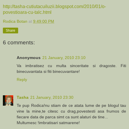
http://tasha-cutiutacuiluzii.blogspot.com/2010/01/o-
povestioara-cu-talc.html
Rodica Botan
at
9:49:00 PM
Share
6 comments:
Anonymous
21 January, 2010 23:10
Va imbratisez cu multa sinceritate si dragoste. Fiti
binecuvantata si fiti binecuvantare!
Reply
Tasha
21 January, 2010 23:30
Te pup Rodica!nu stiam de ce atata lume de pe blogul tau
vine la mine,te citesc cu drag,povestesti asa frumos de
fiecare data de parca simt ca sunt alaturi de tine...
Multumesc !imbratisari satmarene!