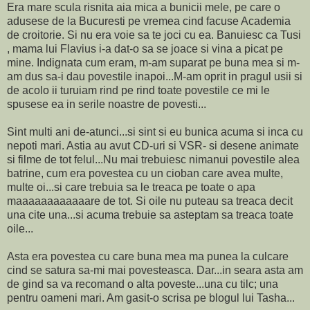
Era mare scula risnita aia mica a bunicii mele, pe care o
adusese de la Bucuresti pe vremea cind facuse Academia
de croitorie. Si nu era voie sa te joci cu ea. Banuiesc ca Tusi
, mama lui Flavius i-a dat-o sa se joace si vina a picat pe
mine. Indignata cum eram, m-am suparat pe buna mea si m-
am dus sa-i dau povestile inapoi...M-am oprit in pragul usii si
de acolo ii turuiam rind pe rind toate povestile ce mi le
spusese ea in serile noastre de povesti...
Sint multi ani de-atunci...si sint si eu bunica acuma si inca cu
nepoti mari. Astia au avut CD-uri si VSR- si desene animate
si filme de tot felul...Nu mai trebuiesc nimanui povestile alea
batrine, cum era povestea cu un cioban care avea multe,
multe oi...si care trebuia sa le treaca pe toate o apa
maaaaaaaaaaaare de tot. Si oile nu puteau sa treaca decit
una cite una...si acuma trebuie sa asteptam sa treaca toate
oile...
Asta era povestea cu care buna mea ma punea la culcare
cind se satura sa-mi mai povesteasca. Dar...in seara asta am
de gind sa va recomand o alta poveste...una cu tilc; una
pentru oameni mari. Am gasit-o scrisa pe blogul lui Tasha...