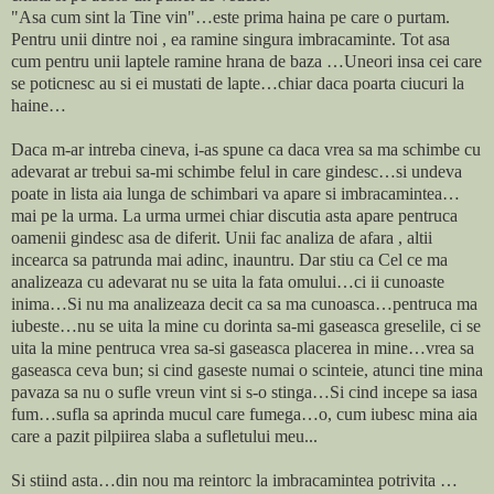
"Asa cum sint la Tine vin"…este prima haina pe care o purtam.
Pentru unii dintre noi , ea ramine singura imbracaminte. Tot asa
cum pentru unii laptele ramine hrana de baza …Uneori insa cei care
se poticnesc au si ei mustati de lapte…chiar daca poarta ciucuri la
haine…
Daca m-ar intreba cineva, i-as spune ca daca vrea sa ma schimbe cu
adevarat ar trebui sa-mi schimbe felul in care gindesc…si undeva
poate in lista aia lunga de schimbari va apare si imbracamintea…
mai pe la urma. La urma urmei chiar discutia asta apare pentruca
oamenii gindesc asa de diferit. Unii fac analiza de afara , altii
incearca sa patrunda mai adinc, inauntru. Dar stiu ca Cel ce ma
analizeaza cu adevarat nu se uita la fata omului…ci ii cunoaste
inima…Si nu ma analizeaza decit ca sa ma cunoasca…pentruca ma
iubeste…nu se uita la mine cu dorinta sa-mi gaseasca greselile, ci se
uita la mine pentruca vrea sa-si gaseasca placerea in mine…vrea sa
gaseasca ceva bun; si cind gaseste numai o scinteie, atunci tine mina
pavaza sa nu o sufle vreun vint si s-o stinga…Si cind incepe sa iasa
fum…sufla sa aprinda mucul care fumega…o, cum iubesc mina aia
care a pazit pilpiirea slaba a sufletului meu...
Si stiind asta…din nou ma reintorc la imbracamintea potrivita …