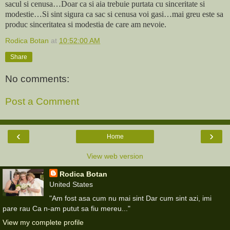
sacul si cenusa…Doar ca si aia trebuie purtata cu sinceritate si
modestie…Si sint sigura ca sac si cenusa voi gasi…mai greu este sa
produc sinceritatea si modestia de care am nevoie.
Rodica Botan
at
10:52:00 AM
Share
No comments:
Post a Comment
‹
›
Home
View web version
Rodica Botan
United States
"Am fost asa cum nu mai sint Dar cum sint azi, imi
pare rau Ca n-am putut sa fiu mereu..."
View my complete profile