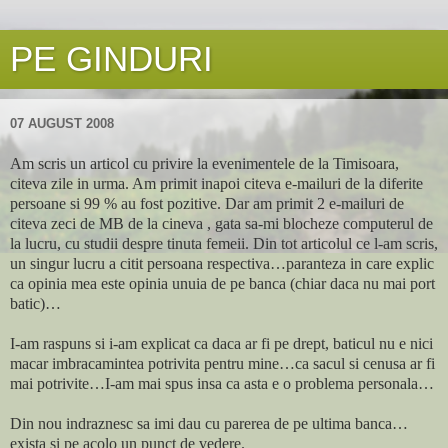
PE GINDURI
07 AUGUST 2008
Am scris un articol cu privire la evenimentele de la Timisoara,
citeva zile in urma. Am primit inapoi citeva e-mailuri de la diferite
persoane si 99 % au fost pozitive. Dar am primit 2 e-mailuri de
citeva zeci de MB de la cineva , gata sa-mi blocheze computerul de
la lucru, cu studii despre tinuta femeii. Din tot articolul ce l-am scris,
un singur lucru a citit persoana respectiva…paranteza in care explic
ca opinia mea este opinia unuia de pe banca (chiar daca nu mai port
batic)…
I-am raspuns si i-am explicat ca daca ar fi pe drept, baticul nu e nici
macar imbracamintea potrivita pentru mine…ca sacul si cenusa ar fi
mai potrivite…I-am mai spus insa ca asta e o problema personala…
Din nou indraznesc sa imi dau cu parerea de pe ultima banca…
exista si pe acolo un punct de vedere.