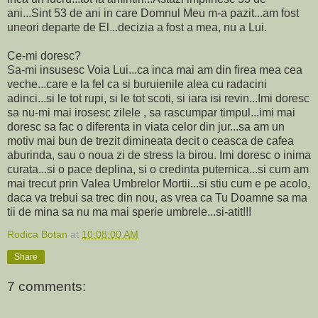
ani...Sint 53 de ani in care Domnul Meu m-a pazit...am fost
uneori departe de El...decizia a fost a mea, nu a Lui.
Ce-mi doresc?
Sa-mi insusesc Voia Lui...ca inca mai am din firea mea cea
veche...care e la fel ca si buruienile alea cu radacini
adinci...si le tot rupi, si le tot scoti, si iara isi revin...Imi doresc
sa nu-mi mai irosesc zilele , sa rascumpar timpul...imi mai
doresc sa fac o diferenta in viata celor din jur...sa am un
motiv mai bun de trezit dimineata decit o ceasca de cafea
aburinda, sau o noua zi de stress la birou. Imi doresc o inima
curata...si o pace deplina, si o credinta puternica...si cum am
mai trecut prin Valea Umbrelor Mortii...si stiu cum e pe acolo,
daca va trebui sa trec din nou, as vrea ca Tu Doamne sa ma
tii de mina sa nu ma mai sperie umbrele...si-atit!!!
Rodica Botan
at
10:08:00 AM
Share
7 comments: