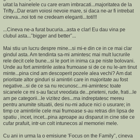
uitat la hainelele cu care eram imbracati...majoritatea de la
Trifty...Dar eram voiosi nevoie mare, si daca ne-ar fi intrebat
cineva...noi toti ne credeam eleganti...toti!!!
...Cineva ne-a furat bucuria...asta e clar! Eu dau vina pe
clubul asta..."bigger and better"...
Mai stiu un lucru despre mine...si mi-e din ce in ce mai clar
gindul asta. Am tendinta sa-mi amintesc mai mult lucrurile
rele decit cele bune...si le port in inima ca pe niste bolovani.
Unde au fort amintirile astea frumoase si de ce nu le-am tinut
minte...pina cind am descoperit pozele alea vechi? Am dat
prioritate altor ginduri si amintiri care in majoritate au fost
negative...si de ce sa nu recunosc...mi-amintesc toate
sicanele ce mi s-au facut vreodata de...prieteni, rude, frati...le
am pe categorii...le vizitez des...ma indreptatesc mereu
pentru anumite situatii, desi nu-mi aduce nici o usurare; in
timp ce amintirile cele mai frumoase s-au retras din lipsa de
spatiu , incet, incet...pina aproape au disparut in cine stie ce
cufar prafuit, intr-un colt intunecos al memoriei mele.
Cu ani in urma la o emisiune 'Focus on the Family", cineva