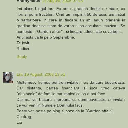
Anonymous
19 August, 2008 07:43
Imi place blogul tau. Eu am o gradina destul de mare, cu
flori si pomi fructiferi. Cind am implinit 50 de asni, am initiat
o sarbatoare in care in fiecare an imi adun prietenii in
gradina doar sa stam de vorba si sa ascultam muzica . Se
numeste..."Garden affair"...si fiecare aduce cite ceva bun...
Anul asta va fii pe 6 Septembrie.
Te invit...
Rodica
Reply
Lia
19 August, 2008 13:51
Multumesc frumos pentru invitatie. I-as da curs bucuroasa.
Dar distanta, partea financiara si inca vreo cateva
"obstacole" de familie ma impiedica sa o pot face.
Dar ma voi bucura impreuna cu dumneavoastra si invitatii
ce vor veni in Numele Domnului Isus.
Poate veti posta pe blog si poze de la "Garden affair".
Cu drag,
Lia