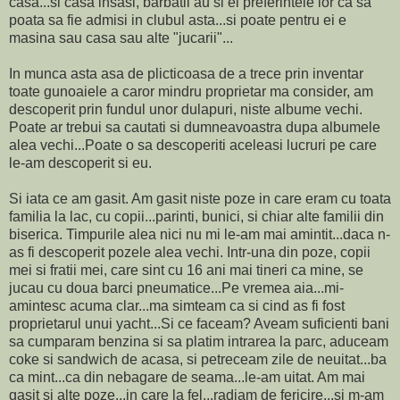
casa...si casa insasi, barbatii au si ei preferintele lor ca sa
poata sa fie admisi in clubul asta...si poate pentru ei e
masina sau casa sau alte "jucarii"...
In munca asta asa de plicticoasa de a trece prin inventar
toate gunoaiele a caror mindru proprietar ma consider, am
descoperit prin fundul unor dulapuri, niste albume vechi.
Poate ar trebui sa cautati si dumneavoastra dupa albumele
alea vechi...Poate o sa descoperiti aceleasi lucruri pe care
le-am descoperit si eu.
Si iata ce am gasit. Am gasit niste poze in care eram cu toata
familia la lac, cu copii...parinti, bunici, si chiar alte familii din
biserica. Timpurile alea nici nu mi le-am mai amintit...daca n-
as fi descoperit pozele alea vechi. Intr-una din poze, copii
mei si fratii mei, care sint cu 16 ani mai tineri ca mine, se
jucau cu doua barci pneumatice...Pe vremea aia...mi-
amintesc acuma clar...ma simteam ca si cind as fi fost
proprietarul unui yacht...Si ce faceam? Aveam suficienti bani
sa cumparam benzina si sa platim intrarea la parc, aduceam
coke si sandwich de acasa, si petreceam zile de neuitat...ba
ca mint...ca din nebagare de seama...le-am uitat. Am mai
gasit si alte poze...in care la fel...radiam de fericire...si m-am