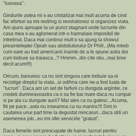
"luxoasa".
Gindurile astea mi s-au cristalizat mai mult acuma de cind
fac eforturi sa imi restring si revolutionez si organizez viata.
Am ajuns aproape la un punct stagnant unde lucrurile din
casa mea s-au aglomerat intr-o harmalaie imposibil de
intretinut. Daca mai continui mult o sa ajung la showul
preainteleptei Oprah sau atotstiutorului Dr Phill...(Ma intreb
cum oare au trait americanii inainte de a le spune astia doi
cum trebuie sa traiasca...? Hmmm...din cite stiu...mai bine
decit acum!!!)
Oricum, banuiesc ca nu sint singura care trebuie sa-si
recistige dreptul la viata...si odihna care ne-a fost luata de
"lucruri". Daca am un set de farfurii cu dunguta argintie, ce
credeti dumneavoastra ca o sa fie bai mare daca nu cumpar
si pe ala cu dungute aurii? Mai ales ca nu gatesc...Acuma,
fiti pe pace...asta nu inseamna ca nu maninc!!! Sint in
cautarea unui part time la degustat mincaruri...daca stiti un
asemenea job...eu imi ofer serviciile "gratuit".
Daca femeile sint preocupate de haine, lucruri pentru