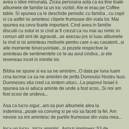
avea o idee minunata. Zicea persoana asta ca ea tine toate
albumele de familie la un loc vizibil. Ale ei erau pe Coffee
table. Si spunea ca le deschide periodic cu familia , cu copii
si ca astfel isi amintesc clipele frumoase din viata lor. Mai
spunea ea ceva foarte important. Cind avea in familie
discutii cu sotul ei si cind ai fi crezut ca nu mai au nimic in
comun atit sint de agravati...se asezau jos si luau albumele
la rind si isi aminteau motivele pentru care s-au casatorit...si
alte momente binecuvintate...si pozele respective le
aminteau de sentimentele ce le-au avut cindva...si ele
reveneau incet in inimile lor.
Biblia ne spune si ea sa ne amintim...O data pe luna luam
cina tocmai ca sa ne amintim de jertfa Domnului Nostru Isus.
Dumnezeu stia cred ca sintem uituci...La poporul Israel ii
spunea sa-si aduca aminte de unde a fost scos...Si noi am
fost scosi de undeva...
Asa ca lucru sigur...am sa pun albumele alea la
indemina...poate va conving si pe voi sa faceti la fel. Am
nevoie sa imi amintesc de partile frumoase din viata mea...
Inca un lucru...tot la amintiri...Astazi implinesc 53 de