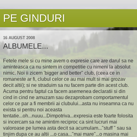
PE GINDURI
16 AUGUST 2008
ALBUMELE...
Fetele mele si cu mine avem o expresie care are darul sa ne
aminteasca ca nu sintem in competitie cu nimeni la absolut
nimic. Noi ii zicem 'bigger and better" club, (ceea ce in
romaneste ar fi, clubul celor ce au mai mult si mai grozav
decit altii); si ne straduim sa nu facem parte din acest club.
Acuma pentru faptul ca facem asemenea declaratii si din
cind in cind ne amuzam sau dezaprobam comportamentul
celor ce par a fi membrii ai clubului...asta nu inseamna ca nu
exista si pentru noi aceasta
tentatie...oh...nuuu...Dimpotriva...expresia este foarte folosita
si incercam sa ne amintim reciproc ca sint lucruri mai
valoroase pe lumea asta decit sa acumulam..."stuff " sau sa
tinjim dupa ce au altii ...o casa..."mai mare"...o masina mai