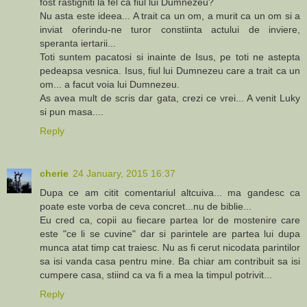
fost rastigniti la fel ca fiul lui Dumnezeu?
Nu asta este ideea... A trait ca un om, a murit ca un om si a
inviat oferindu-ne turor constiinta actului de inviere,
speranta iertarii...
Toti suntem pacatosi si inainte de Isus, pe toti ne astepta
pedeapsa vesnica. Isus, fiul lui Dumnezeu care a trait ca un
om... a facut voia lui Dumnezeu.
As avea mult de scris dar gata, crezi ce vrei... A venit Luky
si pun masa....
Reply
cherie
24 January, 2015 16:37
Dupa ce am citit comentariul altcuiva... ma gandesc ca
poate este vorba de ceva concret...nu de biblie...
Eu cred ca, copii au fiecare partea lor de mostenire care
este "ce li se cuvine" dar si parintele are partea lui dupa
munca atat timp cat traiesc. Nu as fi cerut nicodata parintilor
sa isi vanda casa pentru mine. Ba chiar am contribuit sa isi
cumpere casa, stiind ca va fi a mea la timpul potrivit...
Reply