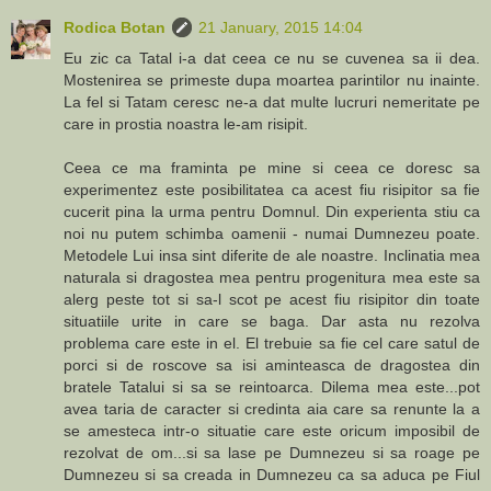
Rodica Botan
21 January, 2015 14:04
Eu zic ca Tatal i-a dat ceea ce nu se cuvenea sa ii dea.
Mostenirea se primeste dupa moartea parintilor nu inainte.
La fel si Tatam ceresc ne-a dat multe lucruri nemeritate pe
care in prostia noastra le-am risipit.
Ceea ce ma framinta pe mine si ceea ce doresc sa
experimentez este posibilitatea ca acest fiu risipitor sa fie
cucerit pina la urma pentru Domnul. Din experienta stiu ca
noi nu putem schimba oamenii - numai Dumnezeu poate.
Metodele Lui insa sint diferite de ale noastre. Inclinatia mea
naturala si dragostea mea pentru progenitura mea este sa
alerg peste tot si sa-l scot pe acest fiu risipitor din toate
situatiile urite in care se baga. Dar asta nu rezolva
problema care este in el. El trebuie sa fie cel care satul de
porci si de roscove sa isi aminteasca de dragostea din
bratele Tatalui si sa se reintoarca. Dilema mea este...pot
avea taria de caracter si credinta aia care sa renunte la a
se amesteca intr-o situatie care este oricum imposibil de
rezolvat de om...si sa lase pe Dumnezeu si sa roage pe
Dumnezeu si sa creada in Dumnezeu ca sa aduca pe Fiul