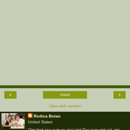
‹
›
Home
View web version
Rodica Botan
United States
"Am fost asa cum nu mai sint Dar cum sint azi, imi