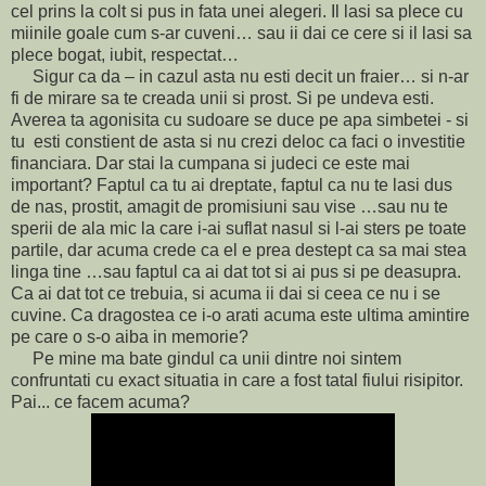
cel prins la colt si pus in fata unei alegeri. Il lasi sa plece cu
miinile goale cum s-ar cuveni… sau ii dai ce cere si il lasi sa
plece bogat, iubit, respectat…
Sigur ca da – in cazul asta nu esti decit un fraier… si n-ar
fi de mirare sa te creada unii si prost. Si pe undeva esti.
Averea ta agonisita cu sudoare se duce pe apa simbetei - si
tu
esti constient de asta si nu crezi deloc ca faci o investitie
financiara. Dar stai la cumpana si judeci ce este mai
important? Faptul ca tu ai dreptate, faptul ca nu te lasi dus
de nas, prostit, amagit de promisiuni sau vise …sau nu te
sperii de ala mic la care i-ai suflat nasul si l-ai sters pe toate
partile, dar acuma crede ca el e prea destept ca sa mai stea
linga tine …sau faptul ca ai dat tot si ai pus si pe deasupra.
Ca ai dat tot ce trebuia, si acuma ii dai si ceea ce nu i se
cuvine. Ca dragostea ce i-o arati acuma este ultima amintire
pe care o s-o aiba in memorie?
Pe mine ma bate gindul ca unii dintre noi sintem
confruntati cu exact situatia in care a fost tatal fiului risipitor.
Pai... ce facem acuma?