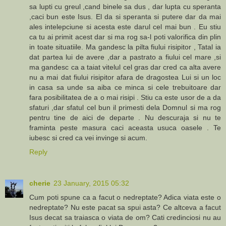
sa lupti cu greul ,cand binele sa dus , dar lupta cu speranta
,caci bun este Isus. El da si speranta si putere dar da mai
ales intelepciune si acesta este darul cel mai bun . Eu stiu
ca tu ai primit acest dar si ma rog sa-l poti valorifica din plin
in toate situatiile. Ma gandesc la pilta fiului risipitor , Tatal ia
dat partea lui de avere ,dar a pastrato a fiului cel mare ,si
ma gandesc ca a taiat vitelul cel gras dar cred ca alta avere
nu a mai dat fiului risipitor afara de dragostea Lui si un loc
in casa sa unde sa aiba ce minca si cele trebuitoare dar
fara posibilitatea de a o mai risipi . Stiu ca este usor de a da
sfaturi ,dar sfatul cel bun il primesti dela Domnul si ma rog
pentru tine de aici de departe . Nu descuraja si nu te
framinta peste masura caci aceasta usuca oasele . Te
iubesc si cred ca vei invinge si acum.
Reply
cherie
23 January, 2015 05:32
Cum poti spune ca a facut o nedreptate? Adica viata este o
nedreptate? Nu este pacat sa spui asta? Ce altceva a facut
Isus decat sa traiasca o viata de om? Cati credinciosi nu au