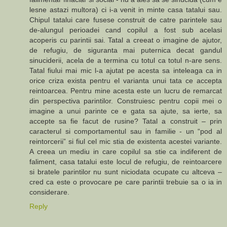
lesne astazi multora) ci i-a venit in minte casa tatalui sau.
Chipul tatalui care fusese construit de catre parintele sau
de-alungul perioadei cand copilul a fost sub acelasi
acoperis cu parintii sai. Tatal a creeat o imagine de ajutor,
de refugiu, de siguranta mai puternica decat gandul
sinuciderii, acela de a termina cu totul ca totul n-are sens.
Tatal fiului mai mic l-a ajutat pe acesta sa inteleaga ca in
orice criza exista pentru el varianta unui tata ce accepta
reintoarcea. Pentru mine acesta este un lucru de remarcat
din perspectiva parintilor. Construiesc pentru copii mei o
imagine a unui parinte ce e gata sa ajute, sa ierte, sa
accepte sa fie facut de rusine? Tatal a construit – prin
caracterul si comportamentul sau in familie - un “pod al
reintorcerii” si fiul cel mic stia de existenta acestei variante.
A creea un mediu in care copilul sa stie ca indiferent de
faliment, casa tatalui este locul de refugiu, de reintoarcere
si bratele parintilor nu sunt niciodata ocupate cu altceva –
cred ca este o provocare pe care parintii trebuie sa o ia in
considerare.
Reply