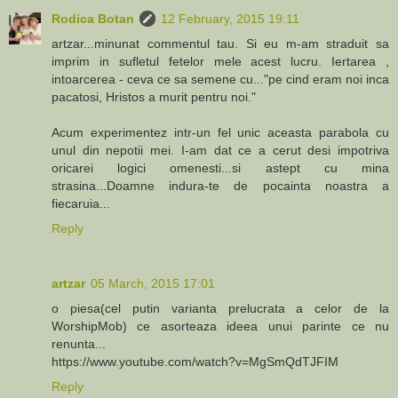
Rodica Botan
12 February, 2015 19:11
artzar...minunat commentul tau. Si eu m-am straduit sa
imprim in sufletul fetelor mele acest lucru. Iertarea ,
intoarcerea - ceva ce sa semene cu..."pe cind eram noi inca
pacatosi, Hristos a murit pentru noi."
Acum experimentez intr-un fel unic aceasta parabola cu
unul din nepotii mei. I-am dat ce a cerut desi impotriva
oricarei logici omenesti...si astept cu mina
strasina...Doamne indura-te de pocainta noastra a
fiecaruia...
Reply
artzar
05 March, 2015 17:01
o piesa(cel putin varianta prelucrata a celor de la
WorshipMob) ce asorteaza ideea unui parinte ce nu
renunta...
https://www.youtube.com/watch?v=MgSmQdTJFIM
Reply