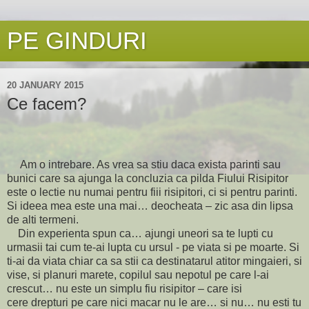
PE GINDURI
20 JANUARY 2015
Ce facem?
Am o intrebare. As vrea sa stiu daca exista parinti sau
bunici care sa ajunga la concluzia ca pilda Fiului Risipitor
este o lectie nu numai pentru fiii risipitori, ci si pentru parinti.
Si ideea mea este una mai… deocheata – zic asa din lipsa
de alti termeni.
Din experienta spun ca… ajungi uneori sa te lupti cu
urmasii tai cum te-ai lupta cu ursul - pe viata si pe moarte. Si
ti-ai da viata chiar ca sa stii ca destinatarul atitor mingaieri, si
vise, si planuri marete, copilul sau nepotul pe care l-ai
crescut… nu este un simplu fiu risipitor – care isi
cere drepturi pe care nici macar nu le are… si nu… nu esti tu