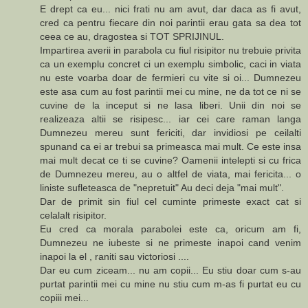
E drept ca eu... nici frati nu am avut, dar daca as fi avut,
cred ca pentru fiecare din noi parintii erau gata sa dea tot
ceea ce au, dragostea si TOT SPRIJINUL.
Impartirea averii in parabola cu fiul risipitor nu trebuie privita
ca un exemplu concret ci un exemplu simbolic, caci in viata
nu este voarba doar de fermieri cu vite si oi... Dumnezeu
este asa cum au fost parintii mei cu mine, ne da tot ce ni se
cuvine de la inceput si ne lasa liberi. Unii din noi se
realizeaza altii se risipesc... iar cei care raman langa
Dumnezeu mereu sunt fericiti, dar invidiosi pe ceilalti
spunand ca ei ar trebui sa primeasca mai mult. Ce este insa
mai mult decat ce ti se cuvine? Oamenii intelepti si cu frica
de Dumnezeu mereu, au o altfel de viata, mai fericita... o
liniste sufleteasca de "nepretuit" Au deci deja "mai mult".
Dar de primit sin fiul cel cuminte primeste exact cat si
celalalt risipitor.
Eu cred ca morala parabolei este ca, oricum am fi,
Dumnezeu ne iubeste si ne primeste inapoi cand venim
inapoi la el , raniti sau victoriosi ....
Dar eu cum ziceam... nu am copii... Eu stiu doar cum s-au
purtat parintii mei cu mine nu stiu cum m-as fi purtat eu cu
copiii mei...