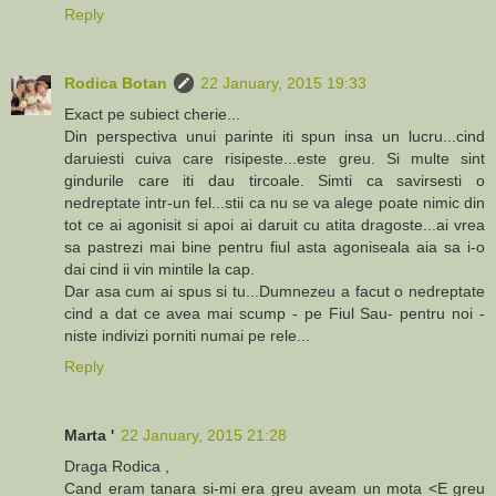
Reply
Rodica Botan
22 January, 2015 19:33
Exact pe subiect cherie...
Din perspectiva unui parinte iti spun insa un lucru...cind
daruiesti cuiva care risipeste...este greu. Si multe sint
gindurile care iti dau tircoale. Simti ca savirsesti o
nedreptate intr-un fel...stii ca nu se va alege poate nimic din
tot ce ai agonisit si apoi ai daruit cu atita dragoste...ai vrea
sa pastrezi mai bine pentru fiul asta agoniseala aia sa i-o
dai cind ii vin mintile la cap.
Dar asa cum ai spus si tu...Dumnezeu a facut o nedreptate
cind a dat ce avea mai scump - pe Fiul Sau- pentru noi -
niste indivizi porniti numai pe rele...
Reply
Marta '
22 January, 2015 21:28
Draga Rodica ,
Cand eram tanara si-mi era greu aveam un mota <E greu