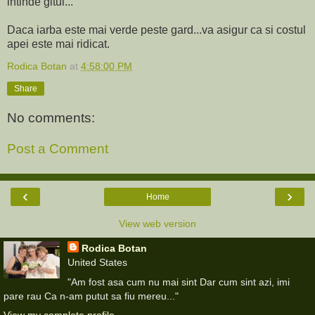
intinde gitul...
Daca iarba este mai verde peste gard...va asigur ca si costul
apei este mai ridicat.
Rodica Botan
at
4:58:00 PM
Share
No comments:
Post a Comment
‹
›
Home
View web version
Rodica Botan
United States
"Am fost asa cum nu mai sint Dar cum sint azi, imi
pare rau Ca n-am putut sa fiu mereu..."
View my complete profile