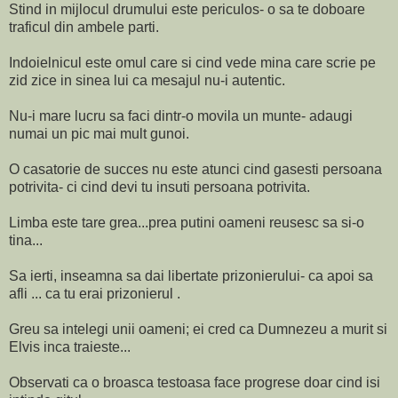
Stind in mijlocul drumului este periculos- o sa te doboare
traficul din ambele parti.
Indoielnicul este omul care si cind vede mina care scrie pe
zid zice in sinea lui ca mesajul nu-i autentic.
Nu-i mare lucru sa faci dintr-o movila un munte- adaugi
numai un pic mai mult gunoi.
O casatorie de succes nu este atunci cind gasesti persoana
potrivita- ci cind devi tu insuti persoana potrivita.
Limba este tare grea...prea putini oameni reusesc sa si-o
tina...
Sa ierti, inseamna sa dai libertate prizonierului- ca apoi sa
afli ... ca tu erai prizonierul .
Greu sa intelegi unii oameni; ei cred ca Dumnezeu a murit si
Elvis inca traieste...
Observati ca o broasca testoasa face progrese doar cind isi