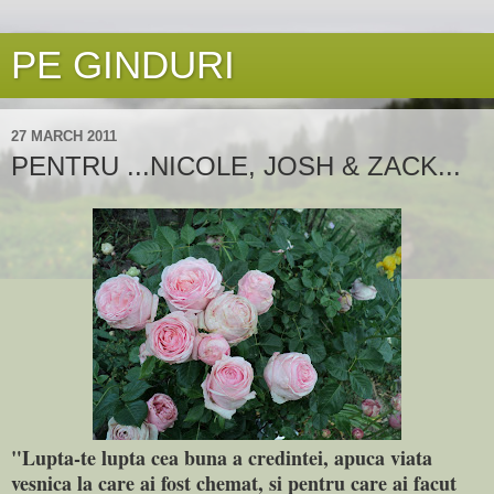
PE GINDURI
27 MARCH 2011
PENTRU ...NICOLE, JOSH & ZACK...
"Lupta-te lupta cea buna a credintei, apuca viata
vesnica la care ai fost chemat, si pentru care ai facut