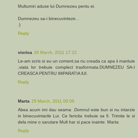
Multumiri aduse lui Dumnezeu pentu ei.
Dumnezeu sa-i binecuvinteze...
:)
Reply
viorica
28 March, 2011 17:22
Le-am scris si eu un coment,sa nu creada ca apa ii mantuie
,viata lor trebuie complect trasformata.DUMNEZEU SA-I
CREASCA PENTRU IMPARATIA lUI.
Reply
Marta
29 March, 2011 00:09
Abea acum imi dau seama .Domnul este bun si nu intarzie
in binecuvintarile Lui. Ce fericita trebuie sa fi. Trimite le si
dela mine o sarutare Mult har si pace inainte. Marta
Reply